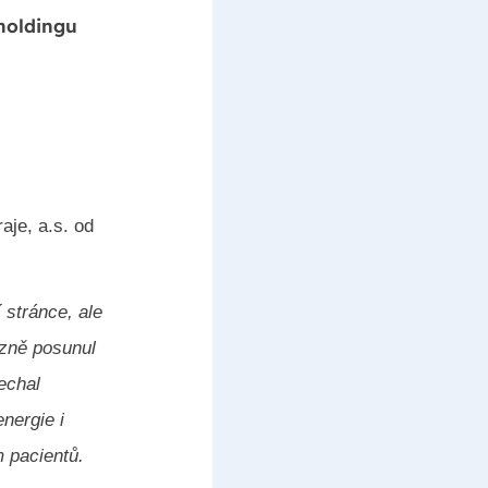
holdingu
je, a.s. od
 stránce, ale
azně posunul
echal
energie i
 pacientů.