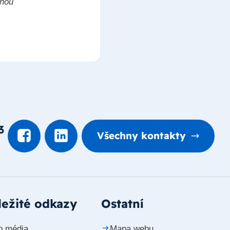
mnou
3
Všechny kontakty
ežité odkazy
Ostatní
o média
Mapa webu