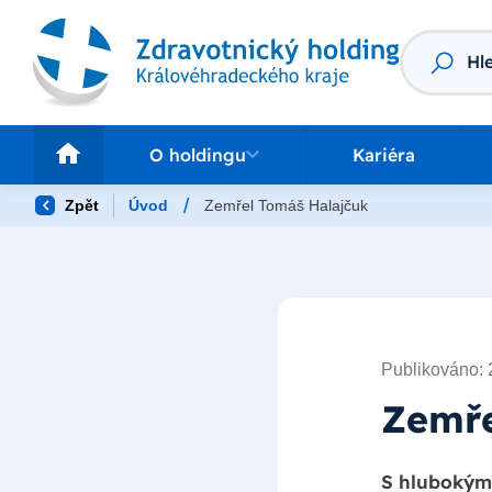
Vyhledáv
O holdingu
Pr
O holdingu
Kariéra
/
Zpět
Úvod
Zemřel Tomáš Halajčuk
Publikováno: 
Zemře
S hlubokým