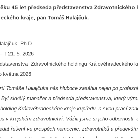
ěku 45 let předseda představenstva Zdravotnického 
eckého kraje, pan Tomáš Halajčuk.
alajčuk, Ph.D.
 – † 21. 5. 2026
dstavenstva Zdravotnického holdingu Královéhradeckého kra
o května 2026
rtí Tomáše Halajčuka nás hluboce zasáhla nejen po profesní
é. Byl skvělý manažer a předseda představenstva, který výr
 holding Královéhradeckého kraje kupředu, a svou prací zan
u v krajském zdravotnictví. Vážili jsme si jeho odbornosti, 
ledat řešení ve prospěch nemocnic, zdravotníků a především