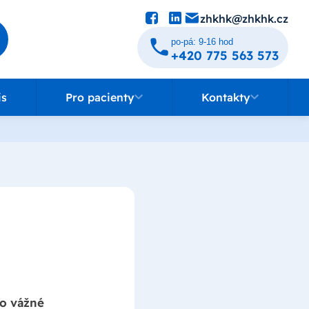
zhkhk@zhkhk.cz
po-pá: 9-16 hod
+420 775 563 573
Pro pacienty
Kontakty
is
Pro pacienty
Kontakty
po vážné