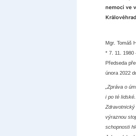
nemoci ve v
Královéhrad
Mgr. Tomáš H
* 7. 11. 1980
Předseda pře
února 2022 d
„Zpráva o úm
i po té lidsk
Zdravotnický
výraznou stop
schopnosti h