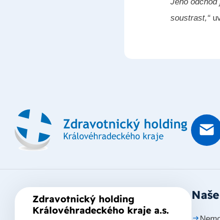
Jeho odchod j
soustrast,“
uv
Naše
Zdravotnický holding
Královéhradeckého kraje a.s.
Nemo