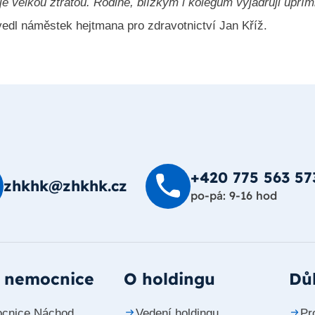
e velkou ztrátou. Rodině, blízkým i kolegům vyjadřuji upří
edl náměstek hejtmana pro zdravotnictví Jan Kříž.
+420 775 563 57
zhkhk@zhkhk.cz
po-pá: 9-16 hod
 nemocnice
O holdingu
Důl
cnice Náchod
Vedení holdingu
Pr