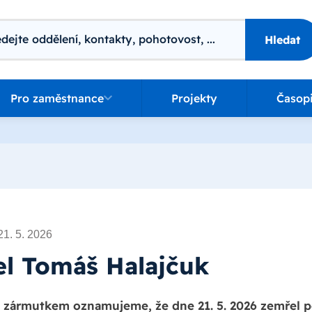
ání
Hledat
o zaměstnance
Pro zaměstnance
Projekty
Časop
21. 5. 2026
l Tomáš Halajčuk
 zármutkem oznamujeme, že dne 21. 5. 2026 zemřel 