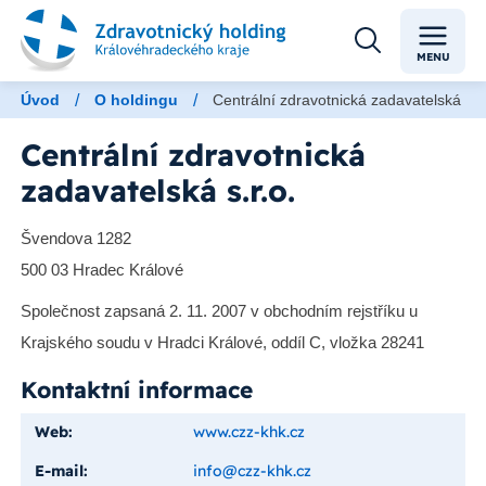
MENU
/
/
Úvod
O holdingu
Centrální zdravotnická zadavatelská s.r.
Centrální zdravotnická
zadavatelská s.r.o.
Švendova 1282
500 03 Hradec Králové
Společnost zapsaná 2. 11. 2007 v obchodním rejstříku u
Krajského soudu v Hradci Králové, oddíl C, vložka 28241
Kontaktní informace
Web:
www.czz-khk.cz
E-mail:
info@czz-khk.cz