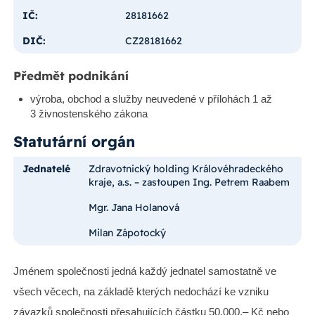
IČ:
28181662
DIČ:
CZ28181662
Předmět podnikání
výroba, obchod a služby neuvedené v přílohách 1 až
3 živnostenské­ho zákona
Statutární orgán
Jednatelé
Zdravotnický holding Královéhradeckého
kraje, a.s. – zastoupen Ing. Petrem Raabem
Mgr. Jana Holanová
Milan Zápotocký
Jménem společnosti jedná každý jednatel samostatně ve
všech věcech, na základě kterých nedochází ke vzniku
závazků společnosti přesahujících částku 50.000,– Kč nebo