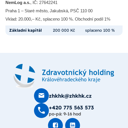
NemLog a.s.
, IČ: 27642241
Praha 1 – Staré město, Jakubská, PSČ 110 00
Vklad: 20.000,– Kč, splaceno 100 %. Obchodní podíl 1%
Základní kapitál
200 000 Kč
splaceno 100 %
zhkhk@zhkhk.cz
+420 775 563 573
po-pá: 9-16 hod