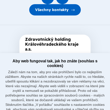
Všechny kontakty
Zdravotnický holding
Královéhradeckého kraje
a.s.
Je zastřešující akciová společnost
Aby web fungoval tak, jak ho znáte (souhlas s
založená Královéhradeckým
cookies)
krajem, který je jediným
Záleží nám na tom, aby pro vás prohlížení bylo co nejlepším
akcionářem společnosti.
zážitkem. Abyste na našich stránkách rychle našli to, co hledáte,
ušetřili spoustu klikání a nezobrazovaly se vám reklamy na věci,
které vás nezajímají. Abyste web viděli v zobrazení na které jste
zvyklí a nemuseli se pokaždé přihlašovat. Proto od vás
potřebujeme souhlas se zpracováním souborů cookies - malých
souborů, které se dočasně ukládají ve vašem prohlížeči.
Naše nemocnice
Stisknutím tlačítka „V pořádku“ souhlasíte s nastavením cookies
O holdingu
tak, abychom vám poskytovali smysluplné a užitečné služby na