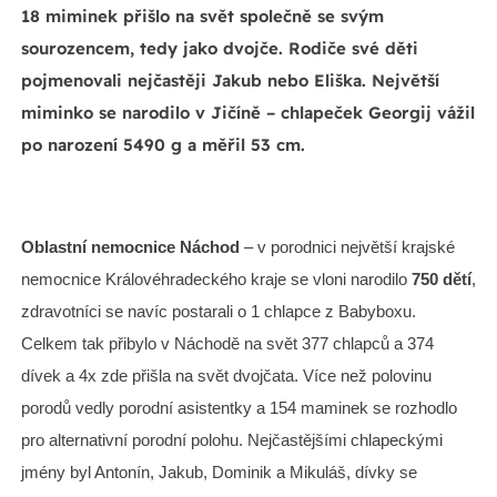
18 miminek přišlo na svět společně se svým
sourozencem, tedy jako dvojče. Rodiče své děti
pojmenovali nejčastěji Jakub nebo Eliška. Největší
miminko se narodilo v Jičíně – chlapeček Georgij vážil
po narození 5490 g a měřil 53 cm.
Oblastní nemocnice Náchod
– v porodnici největší krajské
nemocnice Královéhradeckého kraje se vloni narodilo
750 dětí
,
zdravotníci se navíc postarali o 1 chlapce z Babyboxu.
Celkem tak přibylo v Náchodě na svět 377 chlapců a 374
dívek a 4x zde přišla na svět dvojčata. Více než polovinu
porodů vedly porodní asistentky a 154 maminek se rozhodlo
pro alternativní porodní polohu. Nejčastějšími chlapeckými
jmény byl Antonín, Jakub, Dominik a Mikuláš, dívky se