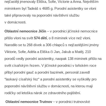
nejčastěji jmenovaly Eliška, Sofie, Victorie a Anna. Největším
miminkem byl Tadeáš s 4685 g. Porodní asistentky se vloni
také připravovaly na poporodní návštěvní službu
v domácnosti.
Oblastní nemocnice Jičín
– v porodnici jičínské nemocnice
přišlo vloni na svět
574 dětí
, o 8 miminek více než vloni.
Narodilo se tu 268 dívek a 306 chlapců s nejčastějšími jmény
Viktorie, Sofie, Adéla a Eliška či Jan, Jakub a Matěj. 210
porodů vedly porodní asistentky, naopak 138 miminek přišlo na
svět císařským řezem. V jičínské porodnici v loňském roce
přibyl porodní gauč a porodní bazének, personál zavedl
“laskavý císařský řez“ a porodní asistentky se vyškolily pro
poporodní návštěvní službu v domácnosti, na kterou mají
rodičky od letoška nárok ze zdravotního pojištění.
Oblastní nemocnice Trutnov
– v porodnici trutnovské