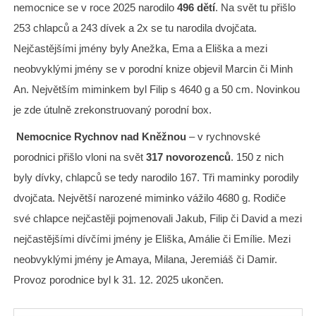
nemocnice se v roce 2025 narodilo
496 dětí
. Na svět tu přišlo
253 chlapců a 243 dívek a 2x se tu narodila dvojčata.
Nejčastějšími jmény byly Anežka, Ema a Eliška a mezi
neobvyklými jmény se v porodní knize objevil Marcin či Minh
An. Největším miminkem byl Filip s 4640 g a 50 cm. Novinkou
je zde útulně zrekonstruovaný porodní box.
Nemocnice Rychnov nad Kněžnou
– v rychnovské
porodnici přišlo vloni na svět
317 novorozenců
. 150 z nich
byly dívky, chlapců se tedy narodilo 167. Tři maminky porodily
dvojčata. Největší narozené miminko vážilo 4680 g. Rodiče
své chlapce nejčastěji pojmenovali Jakub, Filip či David a mezi
nejčastějšími dívčími jmény je Eliška, Amálie či Emílie. Mezi
neobvyklými jmény je Amaya, Milana, Jeremiáš či Damir.
Provoz porodnice byl k 31. 12. 2025 ukončen.