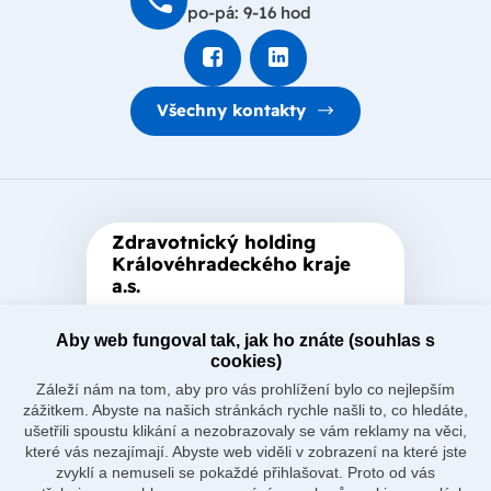
po-pá: 9-16 hod
Všechny kontakty
Zdravotnický holding
Královéhradeckého kraje
a.s.
Je zastřešující akciová společnost
založená Královéhradeckým
Aby web fungoval tak, jak ho znáte (souhlas s
cookies)
krajem, který je jediným
Záleží nám na tom, aby pro vás prohlížení bylo co nejlepším
akcionářem společnosti.
zážitkem. Abyste na našich stránkách rychle našli to, co hledáte,
ušetřili spoustu klikání a nezobrazovaly se vám reklamy na věci,
které vás nezajímají. Abyste web viděli v zobrazení na které jste
zvyklí a nemuseli se pokaždé přihlašovat. Proto od vás