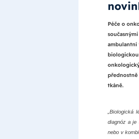
novin
Péče o onko
současnými 
ambulantní 
biologickou
onkologický
přednostně 
tkáně.
„
Biologická 
diagnóz a je
nebo v kombin