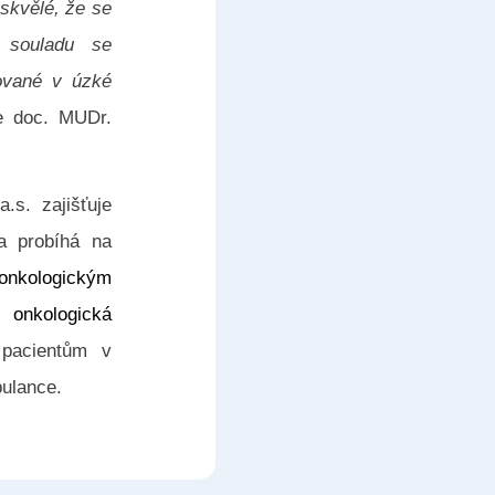
skvělé, že se
v souladu se
ťované v úzké
e doc. MUDr.
.s. zajišťuje
ba probíhá na
onkologickým
 onkologická
 pacientům v
bulance.