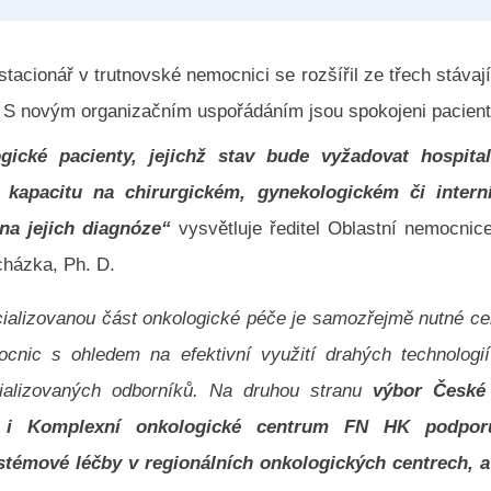
tacionář v trutnovské nemocnici se rozšířil ze třech stávaj
 S novým organizačním uspořádáním jsou spokojeni pacienti
gické pacienty, jejichž stav bude vyžadovat hospita
 kapacitu na chirurgickém, gynekologickém či intern
 na jejich diagnóze“
vysvětluje ředitel Oblastní nemocnic
cházka, Ph. D.
ializovanou část onkologické péče je samozřejmě nutné cen
cnic s ohledem na efektivní využití drahých technologií
ializovaných odborníků. Na druhou stranu
výbor České
i i Komplexní onkologické centrum FN HK podpor
témové léčby v regionálních onkologických centrech, a