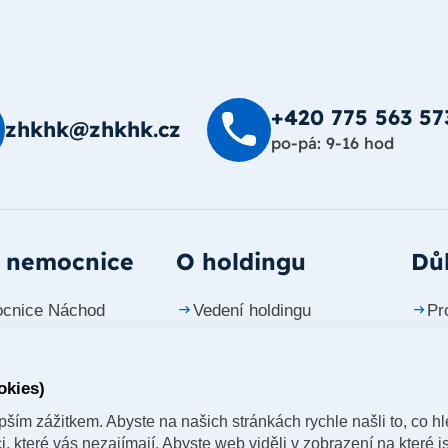
+420 775 563 57
zhkhk@zhkhk.cz
po-pá: 9-16 hod
 nemocnice
O holdingu
Důl
cnice Náchod
Vedení holdingu
Pr
cnice Trutnov
Investiční projekty
Ko
okies)
cnice Jičín
Tiskové zprávy
Ka
ším zážitkem. Abyste na našich stránkách rychle našli to, co hle
cnice Dvůr Králové
Časopis vizitka
 které vás nezajímají. Abyste web viděli v zobrazení na které js