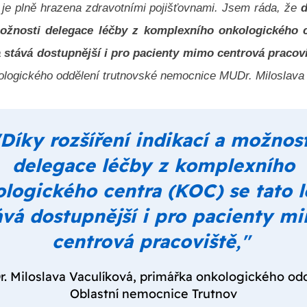
 je plně hrazena zdravotními pojišťovnami. Jsem ráda, že
d
možnosti delegace léčby z komplexního onkologického 
a stává dostupnější i pro pacienty mimo centrová pracov
ologického oddělení trutnovské nemocnice MUDr. Miloslava
"Díky rozšíření indikací a možnost
delegace léčby z komplexního
logického centra (KOC) se tato 
ává dostupnější i pro pacienty m
centrová pracoviště
,"
 Miloslava Vaculíková, primářka onkologického od
Oblastní nemocnice Trutnov