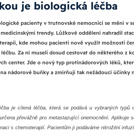
kou je biologická léčba
logické pacienty v trutnovské nemocnici se mění v s
medicínskými trendy. Lůžkové oddělení nahradil stac
terapií, kde mohou pacienti nově využít možnosti če
 léčbu. Za ní museli dosud cestovat do některého z 
ch center. Jde o nový typ protinádorových léků, kte
na nádorové buňky a zmírňují tak nežádoucí účinky 
léčba je cílená léčba, která se podává u vybraných typů 
 určena převážně pro metastazující onemocnění. Aplikuje 
aci s chemoterapií. Pacientům ji podáváme nitrožilní infuzí