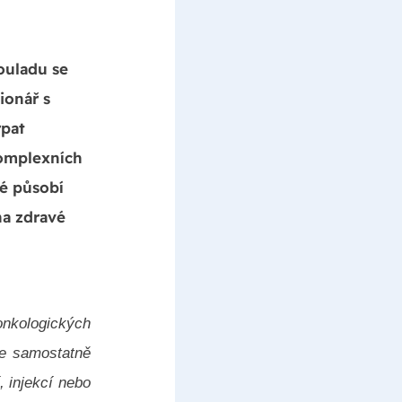
ouladu se
ionář s
rpat
komplexních
ré působí
na zdravé
onkologických
se samostatně
, injekcí nebo