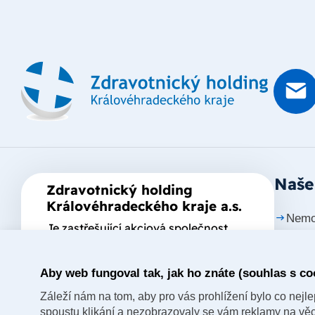
Naše
Zdravotnický holding
Královéhradeckého kraje a.s.
Nemo
Je zastřešující akciová společnost
založená Královéhradeckým krajem,
Nemo
který je jediným akcionářem
Aby web fungoval tak, jak ho znáte (souhlas s co
Nemo
společnosti.
Záleží nám na tom, aby pro vás prohlížení bylo co nejlep
Nemo
spoustu klikání a nezobrazovaly se vám reklamy na věci,