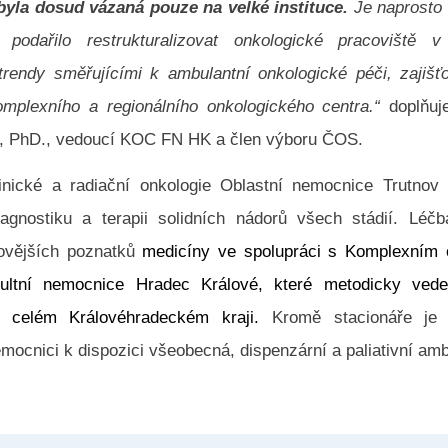
 byla dosud vázaná pouze na velké instituce.
Je naprosto 
podařilo restrukturalizovat onkologické pracoviště 
rendy směřujícími k ambulantní onkologické péči, zajiš
omplexního a regionálního onkologického centra.“
doplňuj
, PhD., vedoucí KOC FN HK a člen výboru ČOS.
inické a radiační onkologie Oblastní nemocnice Trutnov a
agnostiku a terapii solidních nádorů všech stádií. Léč
ovějších poznatků
medicíny ve spolupráci s Komplexním 
ultní nemocnice
Hradec Králové, které metodicky vede
v celém Královéhradeckém kraji.
Kromě stacionáře je
mocnici k dispozici všeobecná, dispenzární a paliativní am