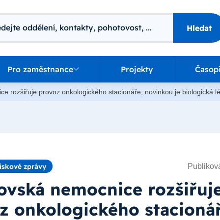
ání
Hledat
o zaměstnance
Pro zaměstnance
Projekty
Časop
e rozšiřuje provoz onkologického stacionáře, novinkou je biologická l
Publiková
iskové zprávy
ovská nemocnice rozšiřuj
z onkologického stacionář