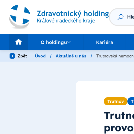
Vyhledáv
O holdingu
Pr
O holdingu
Kariéra
/
/
Zpět
Úvod
Aktuálně u nás
Trutnovská nemocnic
Trutnov
T
Trutn
provo