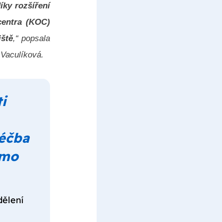
íky rozšíření
centra (KOC)
iště
,“ popsala
 Vaculíková.
i
léčba
imo
dělení