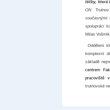
léčby, která
ON Trutnov 
současnými t
spolupráci k
Milan Vošmik
Oddělení kl
komplexní di
základě nejn
centrem Fak
pracoviště 
trutnovské ne