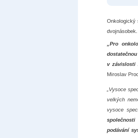
Onkologický s
dvojnásobek.
„Pro onkolo
dostatečnou
v závislosti
Miroslav Pro
„Vysoce spec
velkých nemo
vysoce spec
společnost
podávání sys