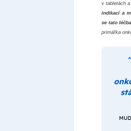
v tabletách a
indikací a 
se tato léčb
primářka onk
onko
st
MUDr.