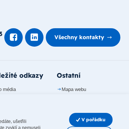
3
Všechny kontakty
ežité odkazy
Ostatní
o média
Mapa webu
ntakty
Prohlášení o přístupnosti
riéra
Whistleblowing
V pořádku
dáte, ušetřili
Upravit nastavení cookies
te zvyklí a nemuseli