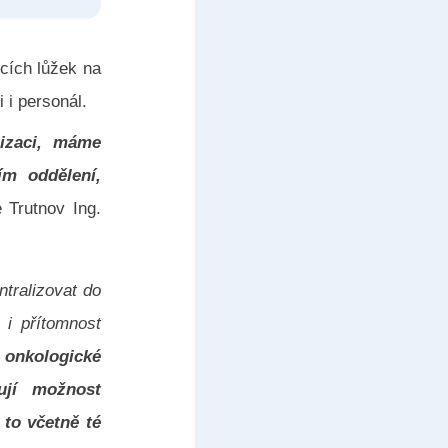
ících lůžek na
 i personál.
lizaci, máme
ím oddělení,
e Trutnov Ing.
tralizovat do
 i přítomnost
 onkologické
ují možnost
 to včetně té