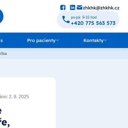
zhkhk@zhkhk.cz
po-pá: 9-16 hod
+420 775 563 573
Pro pacienty
Kontakty
is
Pro pacienty
Kontakty
éčba
no: 2. 9. 2025
e
e,