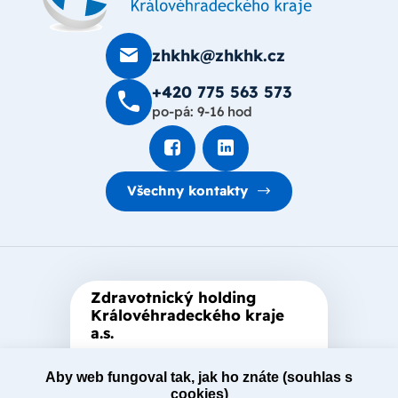
zhkhk@zhkhk.cz
+420 775 563 573
po-pá: 9-16 hod
Všechny kontakty
Zdravotnický holding
Královéhradeckého kraje
a.s.
Je zastřešující akciová společnost
založená Královéhradeckým
Aby web fungoval tak, jak ho znáte (souhlas s
cookies)