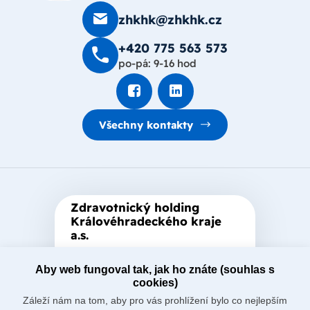
zhkhk@zhkhk.cz
+420 775 563 573
po-pá: 9-16 hod
Všechny kontakty
Zdravotnický holding
Královéhradeckého kraje
a.s.
Je zastřešující akciová společnost
Aby web fungoval tak, jak ho znáte (souhlas s
založená Královéhradeckým
cookies)
krajem, který je jediným
Záleží nám na tom, aby pro vás prohlížení bylo co nejlepším
akcionářem společnosti.