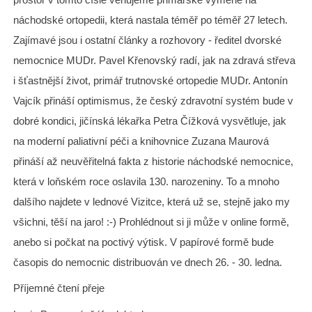
náchodské ortopedii, která nastala téměř po téměř 27 letech.
Zajímavé jsou i ostatní články a rozhovory - ředitel dvorské
nemocnice MUDr. Pavel Křenovský radí, jak na zdravá střeva
i šťastnější život, primář trutnovské ortopedie MUDr. Antonín
Vajcík přináší optimismus, že český zdravotní systém bude v
dobré kondici, jičínská lékařka Petra Čížková vysvětluje, jak
na moderní paliativní péči a knihovnice Zuzana Maurová
přináší až neuvěřitelná fakta z historie náchodské nemocnice,
která v loňském roce oslavila 130. narozeniny. To a mnoho
dalšího najdete v lednové Vizitce, která už se, stejně jako my
všichni, těší na jaro! :-) Prohlédnout si ji může v online formě,
anebo si počkat na poctivý výtisk. V papírové formě bude
časopis do nemocnic distribuován ve dnech 26. - 30. ledna.
Příjemné čtení přeje