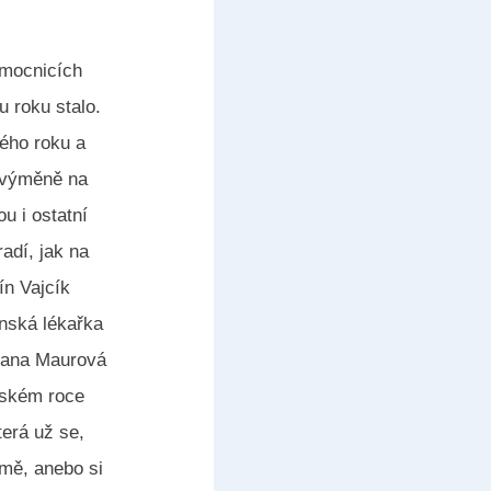
emocnicích
 roku stalo.
kého roku a
é výměně na
u i ostatní
adí, jak na
ín Vajcík
ínská lékařka
uzana Maurová
oňském roce
terá už se,
ormě, anebo si