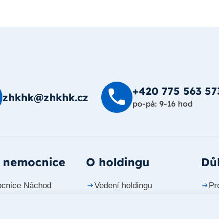
+420 775 563 57
zhkhk@zhkhk.cz
po-pá: 9-16 hod
 nemocnice
O holdingu
Důl
cnice Náchod
Vedení holdingu
Pr
cnice Trutnov
Investiční projekty
Ko