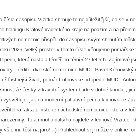
čísla časopisu Vizitka shrnuje to nejdůležitější, co se v n
ho holdingu Královéhradeckého kraje na podzim a na přelomu
notlivých nemocnic přispěli do časopisu svým shrnutím loňs
roku 2026. Velký prostor v tomto čísle věnujeme primářsk
opedii, která nastala téměř po téměř 27 letech. Zajímavé jso
hovory - ředitel dvorské nemocnice MUDr. Pavel Křenovský r
 i šťastnější život, primář trutnovské ortopedie MUDr. Anton
ismus, že český zdravotní systém bude v dobré kondici, jič
 vysvětluje, jak na moderní paliativní péči a knihovnice Z
uvěřitelná fakta z historie náchodské nemocnice, která v l
 narozeniny. To a mnoho dalšího najdete v lednové Vizitce, k
y všichni, těší na jaro! :-) Prohlédnout si ji může v online f