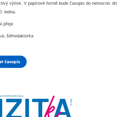
ctivý výtisk. V papírové formě bude časopis do nemocnic di
0. ledna.
í přeje
vá, šéfredaktorka
at časopis