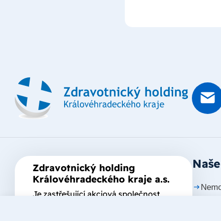
Naše
Zdravotnický holding
Královéhradeckého kraje a.s.
Nemo
Je zastřešující akciová společnost
založená Královéhradeckým krajem,
Nemo
který je jediným akcionářem