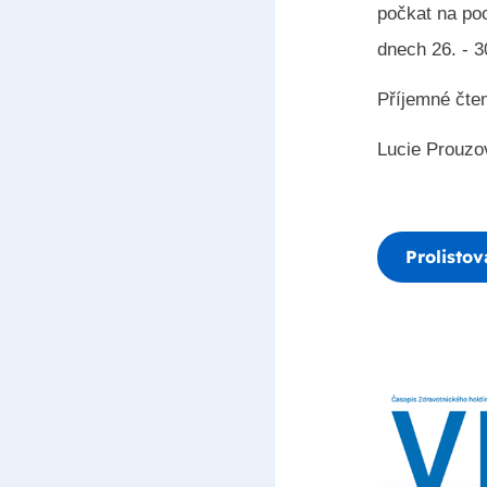
počkat na po
dnech 26. - 3
Příjemné čten
Lucie Prouzo
Prolistov