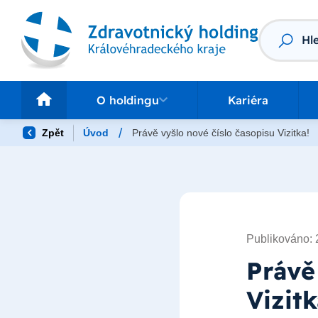
Vyhledáv
O holdingu
Pr
O holdingu
Kariéra
/
Zpět
Úvod
Právě vyšlo nové číslo časopisu Vizitka!
Publikováno: 
Právě
Vizitk