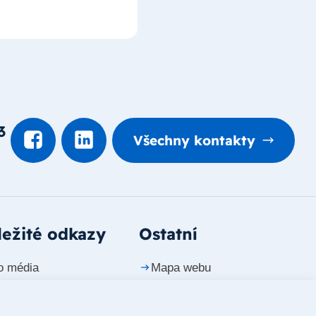
3
Všechny kontakty
ežité odkazy
Ostatní
o média
Mapa webu
ntakty
Prohlášení o přístupnosti