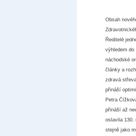
Obsah nového 
Zdravotnické
Ředitelé jed
výhledem do 
náchodské ort
články a roz
zdravá střeva
přináší optim
Petra Čížková
přináší až ne
oslavila 130.
stejně jako m