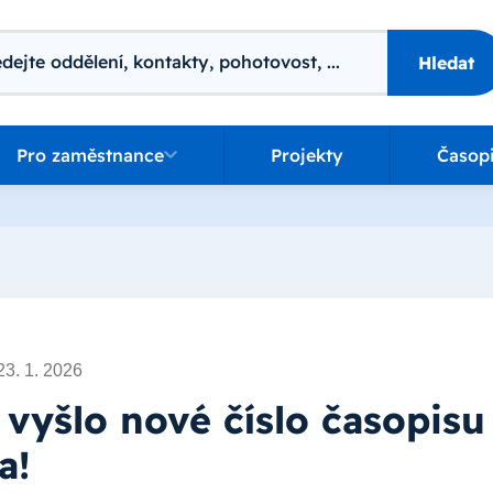
ání
Hledat
o zaměstnance
Pro zaměstnance
Projekty
Časop
23. 1. 2026
 vyšlo nové číslo časopisu
a!