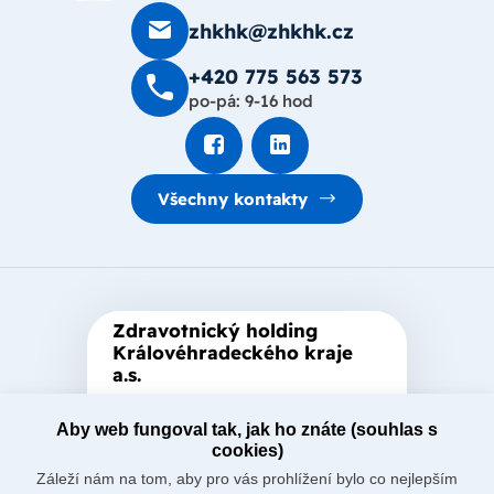
zhkhk@zhkhk.cz
+420 775 563 573
po-pá: 9-16 hod
Všechny kontakty
Zdravotnický holding
Královéhradeckého kraje
a.s.
Je zastřešující akciová společnost
Aby web fungoval tak, jak ho znáte (souhlas s
založená Královéhradeckým
cookies)
krajem, který je jediným
Záleží nám na tom, aby pro vás prohlížení bylo co nejlepším
akcionářem společnosti.