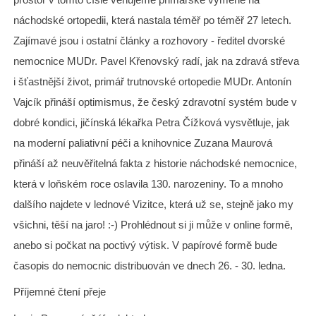
náchodské ortopedii, která nastala téměř po téměř 27 letech.
Zajímavé jsou i ostatní články a rozhovory - ředitel dvorské
nemocnice MUDr. Pavel Křenovský radí, jak na zdravá střeva
i šťastnější život, primář trutnovské ortopedie MUDr. Antonín
Vajcík přináší optimismus, že český zdravotní systém bude v
dobré kondici, jičínská lékařka Petra Čížková vysvětluje, jak
na moderní paliativní péči a knihovnice Zuzana Maurová
přináší až neuvěřitelná fakta z historie náchodské nemocnice,
která v loňském roce oslavila 130. narozeniny. To a mnoho
dalšího najdete v lednové Vizitce, která už se, stejně jako my
všichni, těší na jaro! :-) Prohlédnout si ji může v online formě,
anebo si počkat na poctivý výtisk. V papírové formě bude
časopis do nemocnic distribuován ve dnech 26. - 30. ledna.
Příjemné čtení přeje