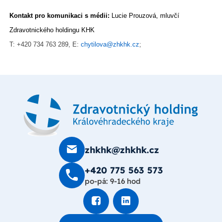
Kontakt pro komunikaci s médii:
Lucie Prouzová, mluvčí
Zdravotnického holdingu KHK
T: +420 734 763 289, E:
chytilova@zhkhk.cz
;
zhkhk@zhkhk.cz
+420 775 563 573
po-pá: 9-16 hod