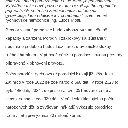
námi zůstane a pomůže nám posílit týmy jiných oddělení.
Vytváříme také nové pozice v rámci vznikajícího urgentního
příjmu. Přibližně třetina zaměstnanců zůstane na
gynekologickém oddělení a v poradnách,“
uvedl ředitel
rychnovské nemocnice Ing. Luboš Mottl.
Prostor vlastní porodnice bude zakonzervován, včetně
kapacity a zařízení. Porodní i zákrokový sál zůstane v
současné podobě a bude sloužit pro zdravotnické služby
jiného charakteru. V případě nárůstu porodnosti budou prostory
připravené k obnovení provozu
.
Počty porodů v rychnovské porodnici klesají již několik let.
Zatímco v roce 2022 se zde narodilo 588 dětí, v roce 2023 to
bylo 498 dětí, 2024 zde přišlo na svět 391 novorozenců a
letošní odhad je cca 330 dětí. V důsledku klesajícího počtu
narozených dětí a zvyšování nákladů vykazuje porodnice
roční ztrátu převyšující 20 milionů korun.