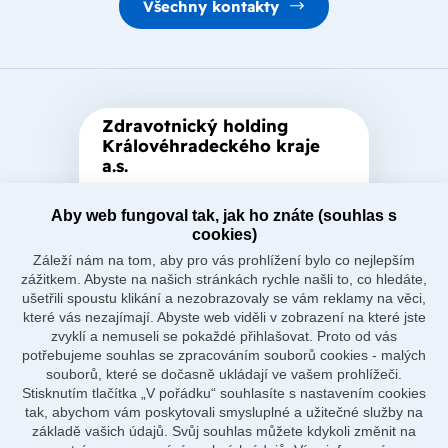
Všechny kontakty
Zdravotnický holding
Královéhradeckého kraje
a.s.
Je zastřešující akciová společnost
založená Královéhradeckým
Aby web fungoval tak, jak ho znáte (souhlas s
cookies)
krajem, který je jediným
Záleží nám na tom, aby pro vás prohlížení bylo co nejlepším
akcionářem společnosti.
zážitkem. Abyste na našich stránkách rychle našli to, co hledáte,
ušetřili spoustu klikání a nezobrazovaly se vám reklamy na věci,
které vás nezajímají. Abyste web viděli v zobrazení na které jste
zvyklí a nemuseli se pokaždé přihlašovat. Proto od vás
potřebujeme souhlas se zpracováním souborů cookies - malých
souborů, které se dočasně ukládají ve vašem prohlížeči.
Naše nemocnice
Stisknutím tlačítka „V pořádku“ souhlasíte s nastavením cookies
O holdingu
tak, abychom vám poskytovali smysluplné a užitečné služby na
Důležité odkazy
základě vašich údajů. Svůj souhlas můžete kdykoli změnit na