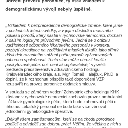
udržení provozu porodnice, ty však vhledem k
demografickému vývoji nebyly úspěšné.
„
Vzhledem k bezprecedentní demografické změně, které jsme
v posledních letech svědky, a v jejím důsledku masivního
poklesu porodů, který nastal v rychnovské nemocnici, dochází
k dalším logickým průvodním jevům. Jedná se o otázku
udržitelnosti odborného lékařského personálu v kontextu
pozbytí akreditace na vzdělávání mladých lékařů, jako přímý
důsledek razantního snížení počtu porodů vyžadovaných
odbornou společností. Tento stav může ohrozit kvalitu
poskytované péče, což není akceptovatelné,“
vysvětlil
předseda představenstva Zdravotnického holdingu
Královéhradeckého kraje, a.s. Mgr. Tomáš Halajčuk, Ph.D. a
doplnil, že k rozhodnutí přispělo také doporučení VZP
neuzavřít na provoz porodnice dodatek smlouvy.
V souladu se záměrem vedení Zdravotnického holdingu KHK
zůstane v rychnovské nemocnici zachován provoz ambulantní
i lůžkové gynekologické péče, která bude zahrnovat i péči o
těhotné. Lékařský personál se bude také více věnovat
jednodenní gynekologické operativě.
„Děkuji všem zaměstnancům, kteří se na chodu porodnice
podíleli a odváděli zde dobrou práci. Věřím, že většina z nich s