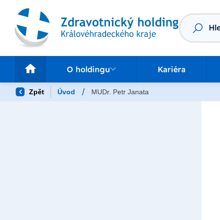
Vyhledáv
O holdingu
Pr
O holdingu
Kariéra
/
Zpět
Úvod
MUDr. Petr Janata