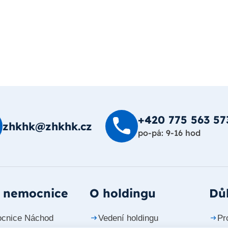
+420 775 563 57
zhkhk@zhkhk.cz
po-pá: 9-16 hod
 nemocnice
O holdingu
Důl
cnice Náchod
Vedení holdingu
Pr