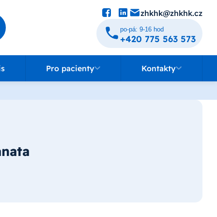
zhkhk@zhkhk.cz
po-pá: 9-16 hod
+420 775 563 573
Pro pacienty
Kontakty
is
Pro pacienty
Kontakty
anata