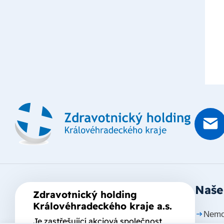
Naše
Zdravotnický holding
Královéhradeckého kraje a.s.
Nemo
Je zastřešující akciová společnost