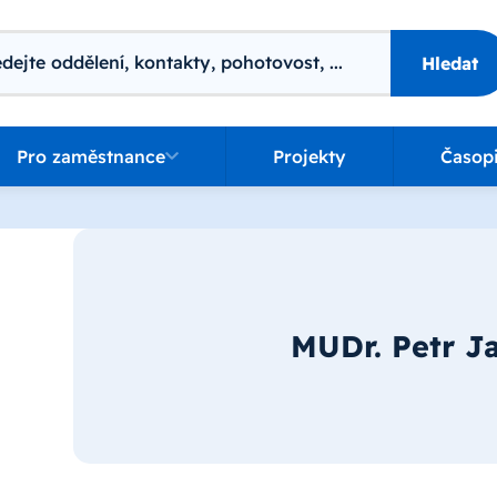
ání
Hledat
o zaměstnance
Pro zaměstnance
Projekty
Časop
MUDr. Petr J