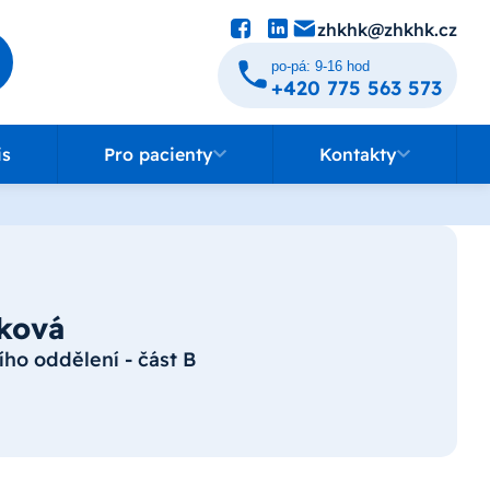
zhkhk@zhkhk.cz
po-pá: 9-16 hod
+420 775 563 573
Pro pacienty
Kontakty
is
Pro pacienty
Kontakty
čková
ního oddělení - část B