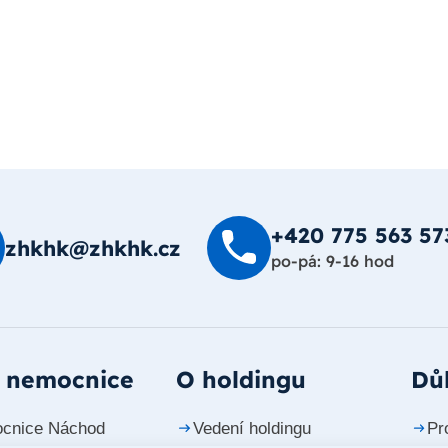
+420 775 563 57
zhkhk@zhkhk.cz
po-pá: 9-16 hod
 nemocnice
O holdingu
Důl
cnice Náchod
Vedení holdingu
Pr