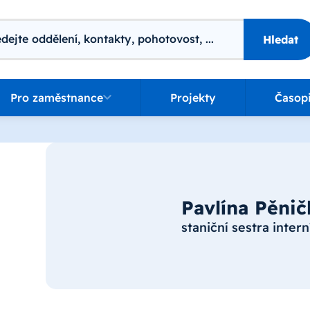
ání
Hledat
o zaměstnance
Pro zaměstnance
Projekty
Časop
Pavlína Pěni
staniční sestra inter