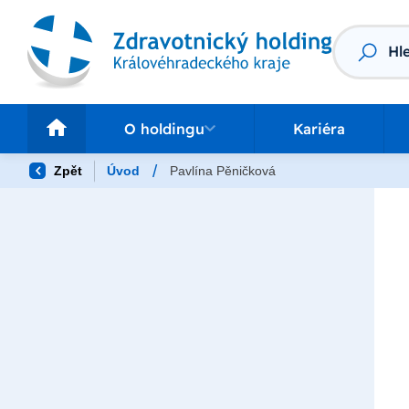
Vyhledáv
O holdingu
Pr
O holdingu
Kariéra
/
Zpět
Úvod
Pavlína Pěničková