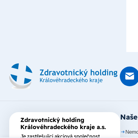
Naše
Zdravotnický holding
Královéhradeckého kraje a.s.
Nemo
Je zastřešující akciová společnost