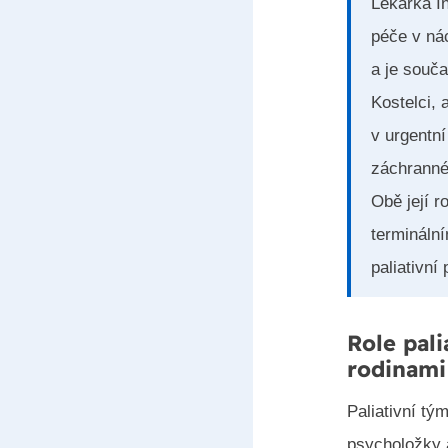
Lékařka In
péče v nác
a je souč
Kostelci, 
v urgentní
záchranné
Obě její r
terminální
paliativní
Role pal
rodinami
Paliativní tý
psycholožky a