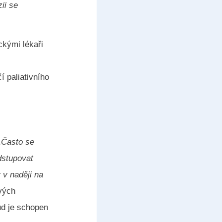
ii se
ckými lékaři
í paliativního
„Často se
dstupovat
 v naději na
ových
kud je schopen