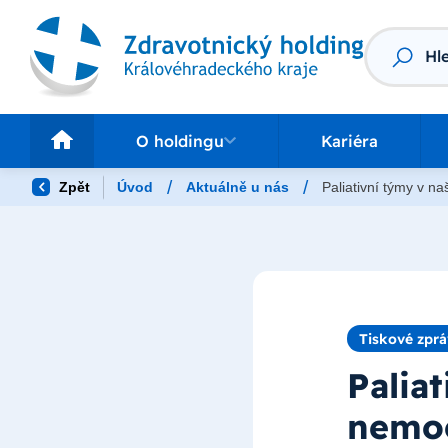
Vyhledáv
O holdingu
Pr
O holdingu
Kariéra
/
/
Zpět
Úvod
Aktuálně u nás
Paliativní týmy v n
Tiskové zpr
Palia
nemoc