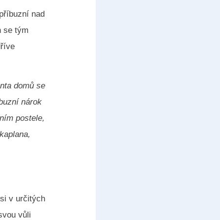
příbuzní nad
h se tým
dříve
enta domů se
íbuzní nárok
ním postele,
kaplana,
si v určitých
svou vůli