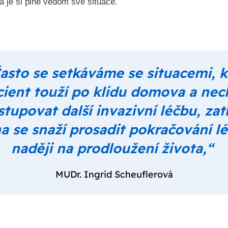
 je si plně vědom své situace.
asto se setkáváme se situacemi, 
cient touží po klidu domova a nec
tupovat další invazivní léčbu, za
a se snaží prosadit pokračování l
naději na prodloužení života,“
MUDr. Ingrid Scheuflerová