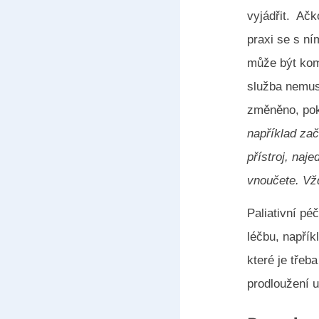
vyjádřit.
Ačko
praxi se s ní
může být kom
služba nemusí
změněno, pok
například zač
přístroj, naj
vnoučete. Vžd
Paliativní pé
léčbu, napřík
které je třeba
prodloužení u