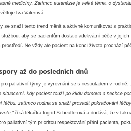
asné medicíny. Zatímco eutanázie je velké téma, o dystanáz
větluje Iva Valerová.
my se snaží tento trend měnit a aktivně komunikovat s prakti
 službou, aby se pacientům dostalo adekvátní péče v jejich
prostředí. Ne vždy ale pacient na konci života prochází péč
spory až do posledních dnů
pro paliativní týmy je vyrovnání se s nesouladem v rodině.
 situacemi, kdy pacient touží po klidu domova a nechce po
ní léčbu, zatímco rodina se snaží prosadit pokračování léčby
ivota,“
říká lékařka Ingrid Scheuflerová a dodává, že v tak
pro paliativní tým prioritou respektování přání pacienta, po