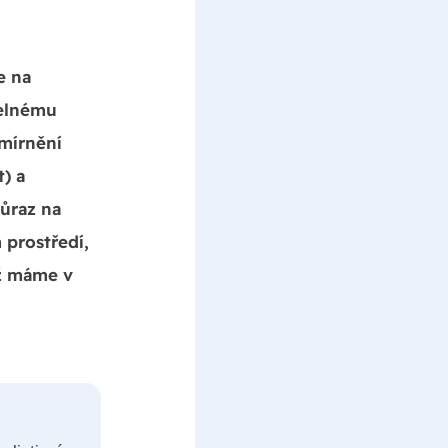
e na
itelnému
zmírnění
) a
důraz na
 prostředí,
už máme v