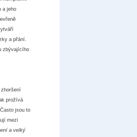
m a jeho
tevřeně
ytváří
zky a přání.
u zbývajícího
 zhoršení
ak prožívá
 Často jsou to
ují mezi
ení a velký