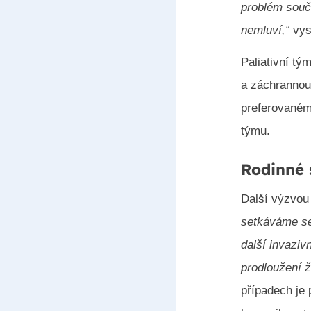
problém souč
nemluví,“
vys
Paliativní tý
a záchrannou
preferovaném 
týmu.
Rodinné 
Další výzvou 
setkáváme se
další invaziv
prodloužení ž
případech je 