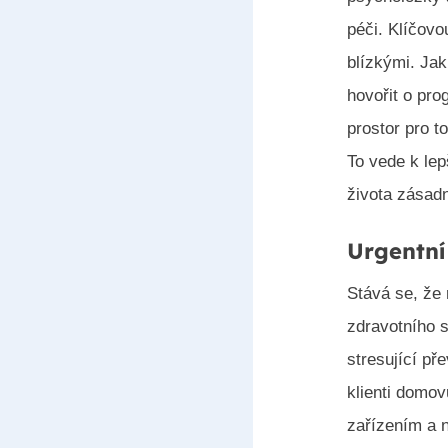
péči. Klíčovo
blízkými. Jak
hovořit o pro
prostor pro t
To vede k lep
života zásadn
Urgentní
Stává se, že
zdravotního s
stresující př
klienti domov
zařízením a 