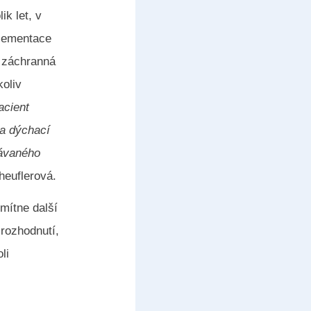
ik let, v
plementace
m záchranná
koliv
acient
na dýchací
kávaného
heuflerová.
dmítne další
 rozhodnutí,
li