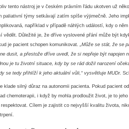
liv tento nástroj je v českém právním řádu ukotven už někol
m paliativní týmy setkávají zatím spíše výjimečně. Jeho im
plikovaná, například v případě náhlých událostí, kdy o ně
 vědět. Důležité je, že dříve vyslovené přání může být kdy
ud je pacient schopen komunikovat.
„Může se stát, že se p
ne dusit, a přestože dříve uvedl, že si nepřeje být napojen 
ednou je tu životní situace, kdy by se rád dožil narození oče
y se tedy přihlíží k jeho aktuální vůli,“ vysvětluje MUDr.
Sc
če klade silný důraz na autonomii pacienta. Pokud pacient o
lad chemoterapii, i když by mohla prodloužit život, je to jeho
 respektovat. Cílem je zajistit co nejvyšší kvalitu života, niko
trpení.