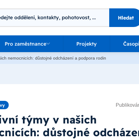
ání
Hledat
o zaměstnance
Pro zaměstnance
Projekty
Časop
ašich nemocnicích: důstojné odcházení a podpora rodin
Publikován
ávy
tivní týmy v našich
nicích: důstojné odcháze