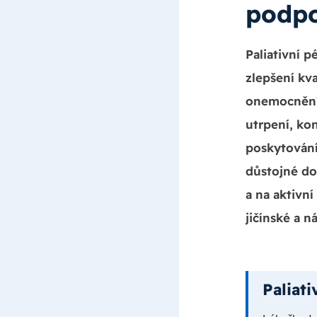
podpo
Paliativní 
zlepšení kva
onemocnění.
utrpení, ko
poskytování
důstojné do
a na aktivn
jičínské a 
Paliat