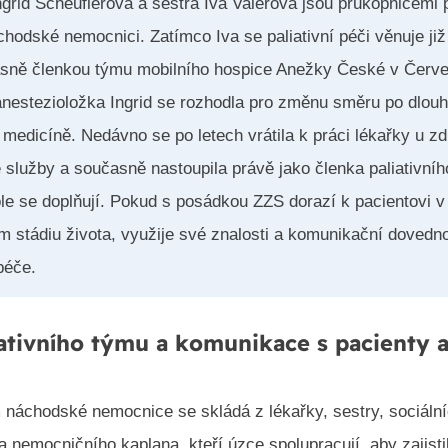
grid Scheuflerová a sestra Iva Valerová jsou průkopnicemi p
hodské nemocnici. Zatímco Iva se paliativní péči věnuje ji
asně členkou týmu mobilního hospice Anežky České v Čer
anestezioložka Ingrid se rozhodla pro změnu směru po dlouh
 medicíně. Nedávno se po letech vrátila k práci lékařky u z
 služby a současně nastoupila právě jako členka paliativníh
ole se doplňují. Pokud s posádkou ZZS dorazí k pacientovi v
m stádiu života, využije své znalosti a komunikační dovedno
 péče.
iativního týmu a komunikace s pacienty 
m náchodské nemocnice se skládá z lékařky, sestry, sociáln
 nemocničního kaplana, kteří úzce spolupracují, aby zajisti