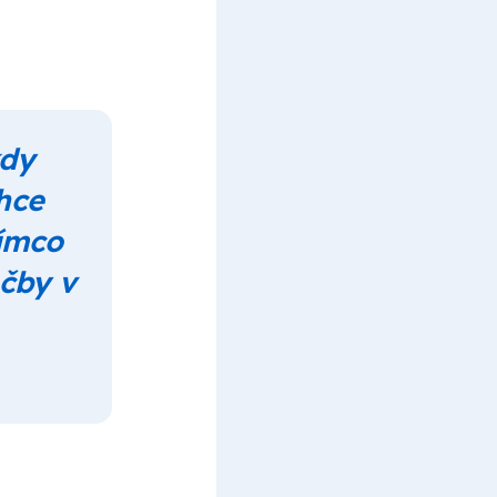
kdy
hce
tímco
éčby v