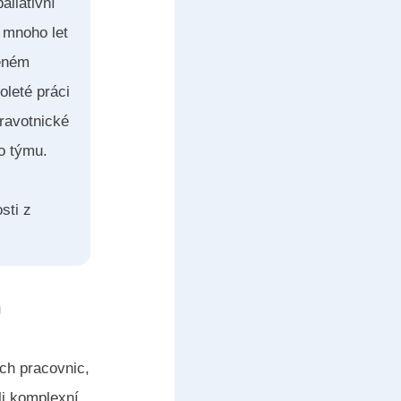
aliativní
ž mnoho let
veném
oleté práci
dravotnické
o týmu.
sti z
a
ích pracovnic,
li komplexní