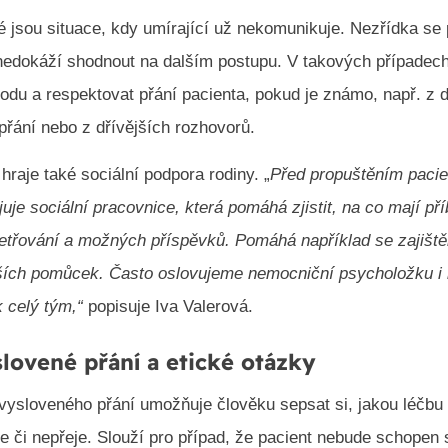
 jsou situace, kdy umírající už nekomunikuje. Nezřídka se 
nedokáží shodnout na dalším postupu. V takových případec
hodu a respektovat přání pacienta, pokud je známo, např. z 
přání nebo z dřívějších rozhovorů.
 hraje také sociální podpora rodiny. „
Před propuštěním paci
uje sociální pracovnice, která pomáhá zjistit, na co mají př
šetřování a možných příspěvků. Pomáhá například se zajiště
lších pomůcek. Často oslovujeme nemocniční psycholožku i 
k celý tým,“
popisuje Iva Valerová.
slovené přání a etické otázky
e vysloveného přání umožňuje člověku sepsat si, jakou léčbu 
je či nepřeje. Slouží pro případ, že pacient nebude schopen 