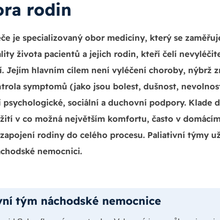
ra rodin
péče je specializovaný obor medicíny, který se zaměřuj
lity života pacientů a jejich rodin, kteří čelí nevyléč
 Jejím hlavním cílem není vyléčení choroby, nýbrž 
ntrola symptomů (jako jsou bolest, dušnost, nevolnost
 psychologické, sociální a duchovní podpory. Klade 
žití v co možná největším komfortu, často v domácím
í zapojení rodiny do celého procesu. Paliativní týmy 
náchodské nemocnici.
ivní tým náchodské nemocnice