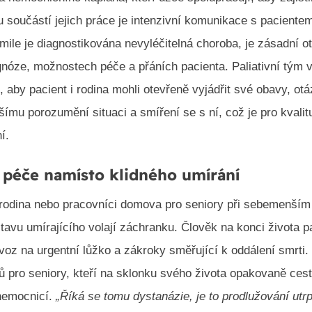
u součástí jejich práce je intenzivní komunikace s paciente
mile je diagnostikována nevyléčitelná choroba, je zásadní o
gnóze, možnostech péče a přáních pacienta. Paliativní tým v
o, aby pacient i rodina mohli otevřeně vyjádřit své obavy, otá
šímu porozumění situaci a smíření se s ní, což je pro kvalit
í.
 péče namísto klidného umírání
 rodina nebo pracovníci domova pro seniory při sebemenším
tavu umírajícího volají záchranku. Člověk na konci života p
evoz na urgentní lůžko a zákroky směřující k oddálení smrti.
ů pro seniory, kteří na sklonku svého života opakovaně cest
nemocnicí.
„Říká se tomu dystanázie, je to prodlužování utrp