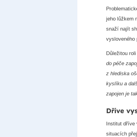
Problematické
jeho lůžkem 
snaží najít s
vysloveného 
Důležitou roli
do péče zapoj
z hlediska o
kyslíku a da
zapojen je ta
Dříve vy
Institut dřív
situacích pře