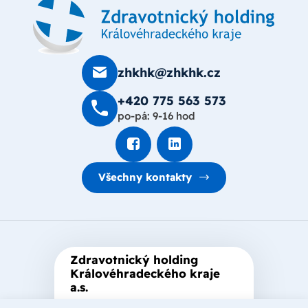
zhkhk@zhkhk.cz
+420 775 563 573
po-pá: 9-16 hod
Všechny kontakty
Zdravotnický holding
Královéhradeckého kraje
a.s.
Je zastřešující akciová společnost