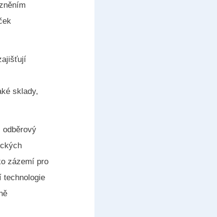
vozněním
ček
ajišťují
aké sklady,
, odběrový
ických
ako zázemí pro
í technologie
tně