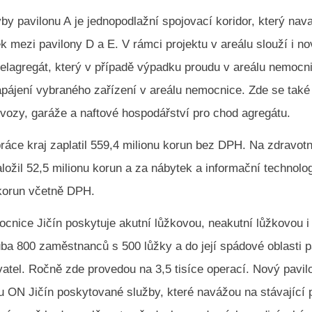
by pavilonu A je jednopodlažní spojovací koridor, který nav
ek mezi pavilony D a E. V rámci projektu v areálu slouží i no
elagregát, který v případě výpadku proudu v areálu nemocnic
apájení vybraného zařízení v areálu nemocnice. Zde se také
vozy, garáže a naftové hospodářství pro chod agregátu.
ráce kraj zaplatil 559,4 milionu korun bez DPH. Na zdravot
ložil 52,5 milionu korun a za nábytek a informační technolo
 korun včetně DPH.
cnice Jičín poskytuje akutní lůžkovou, neakutní lůžkovou i
ba 800 zaměstnanců s 500 lůžky a do její spádové oblasti p
vatel. Ročně zde provedou na 3,5 tisíce operací. Nový pavilo
lu ON Jičín poskytované služby, které navážou na stávající