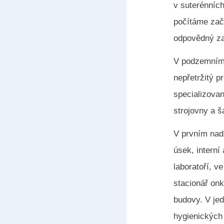
v suterénních
počítáme zač
odpovědný za
V podzemním p
nepřetržitý p
specializovan
strojovny a š
V prvním nad
úsek, interní
laboratoří, v
stacionář onk
budovy. V jed
hygienických