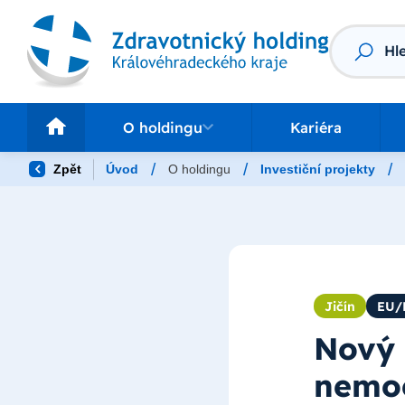
Vyhledáv
O holdingu
Pr
O holdingu
Kariéra
/
/
/
Zpět
Úvod
O holdingu
Investiční projekty
Jičín
EU
Nový 
nemo