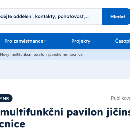
ání
Hledat
o zaměstnance
Pro zaměstnance
Projekty
Časop
Nový multifunkční pavilon jičínské nemocnice
Publiková
/MMR
multifunkční pavilon jičín
cnice