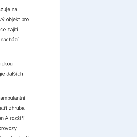
azuje na
vý objekt pro
e zajití
 nachází
nickou
gie dalších
 ambulantní
atří zhruba
n A rozšíří
 provozy