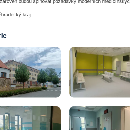
zároveň budou splňovat požadavky moderních medicínských
éhradecký kraj
rie