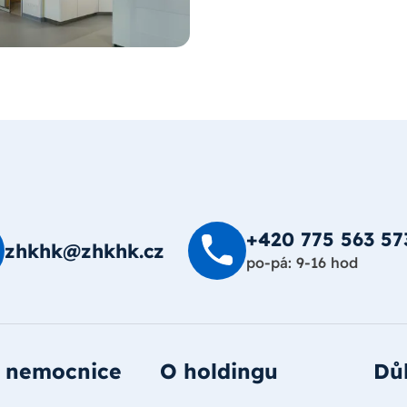
+420 775 563 57
zhkhk@zhkhk.cz
po-pá: 9-16 hod
 nemocnice
O holdingu
Důl