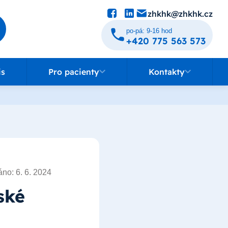
zhkhk@zhkhk.cz
po-pá: 9-16 hod
+420 775 563 573
Pro pacienty
Kontakty
is
Pro pacienty
Kontakty
no: 6. 6. 2024
ské