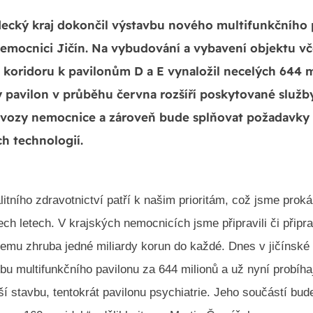
ecký kraj dokončil výstavbu nového multifunkčního 
nemocnici Jičín. Na vybudování a vybavení objektu v
 koridoru k pavilonům D a E vynaložil necelých 644 
 pavilon v průběhu června rozšíří poskytované služb
rovozy nemocnice a zároveň bude splňovat požadavk
h technologií.
alitního zdravotnictví patří k našim prioritám, což jsme proká
ech letech. V krajských nemocnicích jsme připravili či přip
jemu zhruba jedné miliardy korun do každé. Dnes v jičínské
u multifunkčního pavilonu za 644 milionů a už nyní probíhaj
ší stavbu, tentokrát pavilonu psychiatrie. Jeho součástí bu