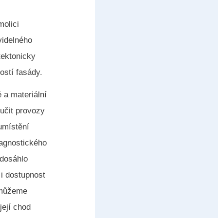
molici
videlného
tektonicky
ostí fasády.
 a materiální
oučit provozy
umístění
iagnostického
 dosáhlo
 i dostupnost
pomůžeme
ejí chod