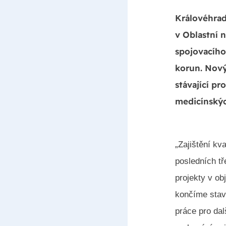
Královéhrad
v Oblastní 
spojovacího
korun. Nový
stávající p
medicínskýc
„Zajištění kv
posledních tř
projekty v ob
končíme stavb
práce pro dal