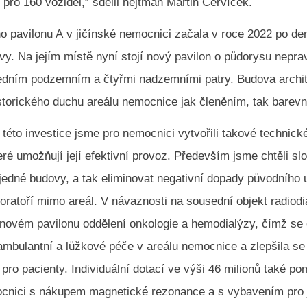
 pro 160 vozidel,“ sdělil hejtman Martin Červíček.
o pavilonu A v jičínské nemocnici začala v roce 2022 po de
y. Na jejím místě nyní stojí nový pavilon o půdorysu nepra
jedním podzemním a čtyřmi nadzemními patry. Budova archi
storického duchu areálu nemocnice jak členěním, tak barevn
éto investice jsme pro nemocnici vytvořili takové technické
ré umožňují její efektivní provoz. Především jsme chtěli sl
 jedné budovy, a tak eliminovat negativní dopady původního 
oratoří mimo areál. V návaznosti na sousední objekt radiod
v novém pavilonu oddělení onkologie a hemodialýzy, čímž se
ambulantní a lůžkové péče v areálu nemocnice a zlepšila se
pro pacienty. Individuální dotací ve výši 46 milionů také 
ocnici s nákupem magnetické rezonance a s vybavením pro j