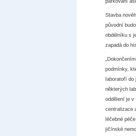
parkování asi
Stavba novéh
původní budov
obdélníku s 
zapadá do hi
„Dokončením t
podmínky, kte
laboratoří do
některých lab
oddělení je 
centralizace 
léčebné péče 
jičínské nem