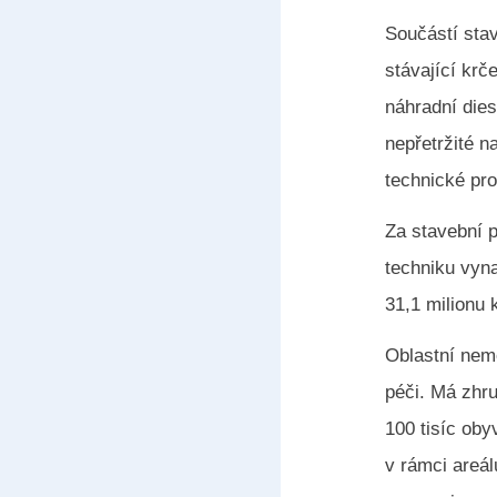
Součástí stav
stávající krč
náhradní dies
nepřetržité n
technické pro
Za stavební p
techniku vyna
31,1 milionu
Oblastní nemo
péči. Má zhru
100 tisíc oby
v rámci areá