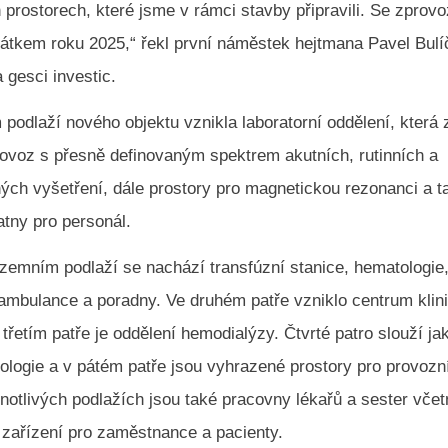
 prostorech, které jsme v rámci stavby připravili. Se zpro
átkem roku 2025,“ řekl první náměstek hejtmana Pavel Bulí
 gesci investic.
odlaží nového objektu vznikla laboratorní oddělení, která z
rovoz s přesně definovaným spektrem akutních, rutinních a
ých vyšetření, dále prostory pro magnetickou rezonanci a t
atny pro personál.
zemním podlaží se nachází transfúzní stanice, hematologie
 ambulance a poradny. Ve druhém patře vzniklo centrum klin
e třetím patře je oddělení hemodialýzy. Čtvrté patro slouží j
ologie a v pátém patře jsou vyhrazené prostory pro provozn
notlivých podlažích jsou také pracovny lékařů a sester vče
 zařízení pro zaměstnance a pacienty.