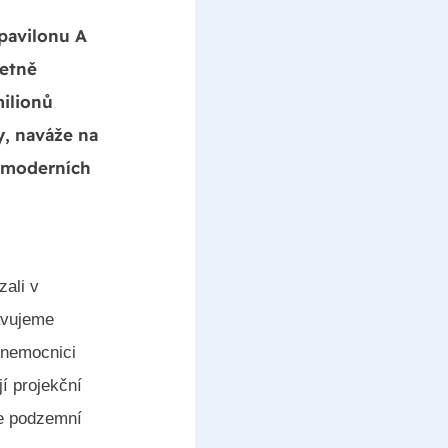
pavilonu A
četně
milionů
y, naváže na
y moderních
zali v
ravujeme
 nemocnici
í projekční
de podzemní