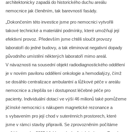
architektonicky zapadá do historického duchu areálu
nemocnice jak členěním, tak barevností fasády.
„Dokončením této investice jsme pro nemocnici vytvořili
takové technické a materiální podmínky, které umožňují její
efektivní provoz. Především jsme chtěli sloučit provozy
laboratoří do jedné budovy, a tak eliminovat negativní dopady
původního umístění některých laboratoří mimo areál.
V návaznosti na sousední objekt radiodiagnostického oddělení
je v novém pavilonu oddělení onkologie a hemodialýzy, čímž
se dosáhlo centralizace ambulantní a lůžkové péče v areálu
nemocnice a zlepšila se i dostupnost léčebné péče pro
pacienty. Individuální dotací ve výši 46 milionů také pomůžeme
jičínské nemocnici s nákupem magnetické rezonance a
s vybavením pro její chod v suterénních prostorech, které
jsme v rámci stavby připravili. Se zprovozněním počítáme