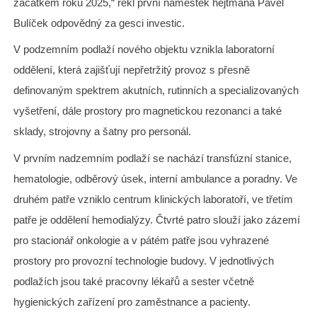
začátkem roku 2025,“ řekl první náměstek hejtmana Pavel
Bulíček odpovědný za gesci investic.
V podzemním podlaží nového objektu vznikla laboratorní
oddělení, která zajišťují nepřetržitý provoz s přesně
definovaným spektrem akutních, rutinních a specializovaných
vyšetření, dále prostory pro magnetickou rezonanci a také
sklady, strojovny a šatny pro personál.
V prvním nadzemním podlaží se nachází transfúzní stanice,
hematologie, odběrový úsek, interní ambulance a poradny. Ve
druhém patře vzniklo centrum klinických laboratoří, ve třetím
patře je oddělení hemodialýzy. Čtvrté patro slouží jako zázemí
pro stacionář onkologie a v pátém patře jsou vyhrazené
prostory pro provozní technologie budovy. V jednotlivých
podlažích jsou také pracovny lékařů a sester včetně
hygienických zařízení pro zaměstnance a pacienty.