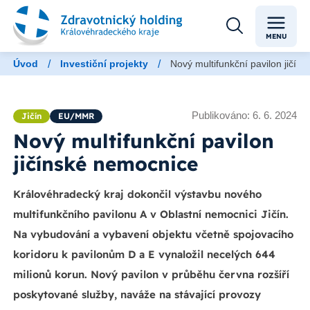
MENU
/
/
Úvod
Investiční projekty
Nový multifunkční pavilon jičín
Publikováno: 6. 6. 2024
Jičín
EU/MMR
Nový multifunkční pavilon
jičínské nemocnice
Královéhradecký kraj dokončil výstavbu nového
multifunkčního pavilonu A v Oblastní nemocnici Jičín.
Na vybudování a vybavení objektu včetně spojovacího
koridoru k pavilonům D a E vynaložil necelých 644
milionů korun. Nový pavilon v průběhu června rozšíří
poskytované služby, naváže na stávající provozy