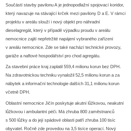
Součástí stavby pavilonu A je jednopodlažní spojovací koridor,
který navazuje na stávající krček mezi pavilony D a E. V rámci
projektu v areálu slouží i nový objekt pro náhradní
dieselagregát, který v případě výpadku proudu v areálu
nemocnice zajití nepřetržité napájení vybraného zařízení
v areálu nemocnice. Zde se také nachází technické provozy,
garáže a naftové hospodářství pro chod agregátu.
Za stavební práce kraj zaplatil 559,4 milionu korun bez DPH.
Na zdravotnickou techniku vynaložil 52,5 milionu korun a za
nábytek a informační technologie dalších 31,1 milionu korun
včetně DPH.
Oblastní nemocnice Jičín poskytuje akutní lůžkovou, neakutní
lůžkovou i ambulantní péči. Má zhruba 800 zaměstnanců
s 500 lůžky a do její spádové oblasti patří zhruba 100 tisíc
obyvatel. Ročně zde provedou na 3,5 tisíce operací. Nový