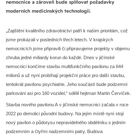
nemocnice a zároveň bude splňovat požadavky
moderních medicínských technologií.
„Zajištění kvalitního zdravotnictví patří k našim prioritám, což
jsme prokázali v posledních třech letech. V krajských
nemocnicích jsme připravili či připravujeme projekty v objemu
zhruba jedné miliardy korun do každé. Dnes v jičínské
nemocnici končíme stavbu multifunkčního pavilonu za 644
milionů a už nyní probíhají projekční práce pro další stavbu,
tentokrát pavilonu psychiatrie. Jeho součástí bude podzemní
parkování asi pro 160 vozidel,“ sdělil hejtman Martin Červíček.
Stavba nového pavilonu A v jičínské nemocnici začala v roce
2022 po demolici původní budovy. Na jejím místě nyní stojí
nový pavilon o půdorysu nepravidelného obdélníku s jedním
podzemním a čtyřmi nadzemními patry. Budova