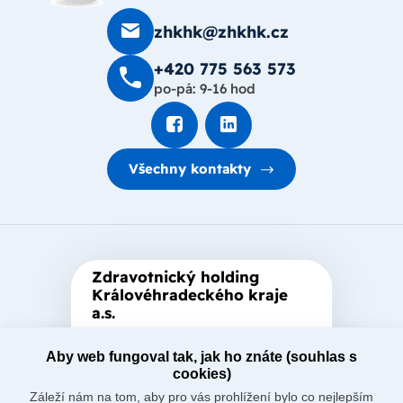
zhkhk@zhkhk.cz
+420 775 563 573
po-pá: 9-16 hod
Všechny kontakty
Zdravotnický holding
Královéhradeckého kraje
a.s.
Je zastřešující akciová společnost
Aby web fungoval tak, jak ho znáte (souhlas s
založená Královéhradeckým
cookies)
krajem, který je jediným
Záleží nám na tom, aby pro vás prohlížení bylo co nejlepším
akcionářem společnosti.