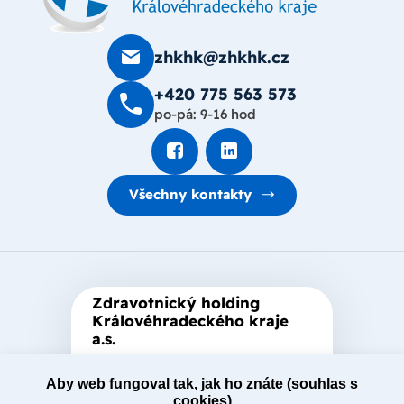
zhkhk@zhkhk.cz
+420 775 563 573
po-pá: 9-16 hod
Všechny kontakty
Zdravotnický holding
Královéhradeckého kraje
a.s.
Je zastřešující akciová společnost
založená Královéhradeckým
Aby web fungoval tak, jak ho znáte (souhlas s
cookies)