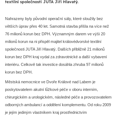
textilní společnosti JUTA Jiří Hlavatý.
Nahrazeny byly původní operační sály, které sloužily bez
větších úprav přes 40 let. Samotná stavba přišla na více než
76 milionů korun bez DPH. Významným darem ve výši 20
milionů korun na ni přispěl majitel královédvorské textilní
společnosti JUTA Jiří Hlavatý. Dalších přibližně 21 milionů
korun bez DPH kraj vydal za zdravotnické a další vybavení
interiéru. Celkově tak investice dosáhla zhruba 97 milionů
korun bez DPH.
Městská nemocnice ve Dvoře Králové nad Labem je
poskytovatelem akutní lůžkové péče v oboru interním,
chirurgickém a urologickém, následné péče a provozovatelem
odborných ambulancí a oddělení komplementu. Od roku 2009
je jejím jediným vlastníkem kraj prostřednictvím