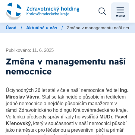
MENU
/
/
Úvod
Aktuálně u nás
Změna v managementu naší nemoc
Publikováno: 11. 6. 2025
Změna v managementu naší
nemocnice
Úctyhodných 26 let stál v čele naší nemocnice ředitel
Ing.
Miroslav Vávra
. Stal se tak nejdéle působícím ředitelem
jedné nemocnice a nejdéle působícím manažerem v
rámci Zdravotnického holdingu Královéhradeckého kraje.
Ve funkci předsedy správní rady ho vystřídá
MUDr. Pavel
Křenovský
, který v současnosti v naší nemocnici působí
jako náměstek pro léčebnou a preventivní péči a primář