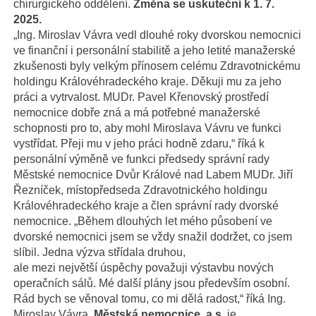
chirurgického oddělení.
Změna se uskuteční k 1. 7.
2025.
„Ing. Miroslav Vávra vedl dlouhé roky dvorskou nemocnici
ve finanční i personální stabilitě a jeho letité manažerské
zkušenosti byly velkým přínosem celému Zdravotnickému
holdingu Královéhradeckého kraje. Děkuji mu za jeho
práci a vytrvalost. MUDr. Pavel Křenovský prostředí
nemocnice dobře zná a má potřebné manažerské
schopnosti pro to, aby mohl Miroslava Vávru ve funkci
vystřídat. Přeji mu v jeho práci hodně zdaru,“ říká k
personální výměně ve funkci předsedy správní rady
Městské nemocnice Dvůr Králové nad Labem MUDr. Jiří
Řezníček, místopředseda Zdravotnického holdingu
Královéhradeckého kraje a člen správní rady dvorské
nemocnice. „Během dlouhých let mého působení ve
dvorské nemocnici jsem se vždy snažil dodržet, co jsem
slíbil. Jedna výzva střídala druhou,
ale mezi největší úspěchy považuji výstavbu nových
operačních sálů. Mé další plány jsou především osobní.
Rád bych se věnoval tomu, co mi dělá radost,“ říká Ing.
Miroslav Vávra.
Městská nemocnice, a.s.
je