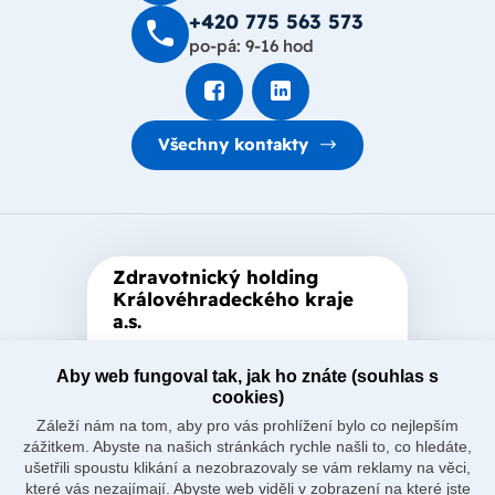
+420 775 563 573
po-pá: 9-16 hod
Všechny kontakty
Zdravotnický holding
Královéhradeckého kraje
a.s.
Je zastřešující akciová společnost
založená Královéhradeckým
Aby web fungoval tak, jak ho znáte (souhlas s
cookies)
krajem, který je jediným
Záleží nám na tom, aby pro vás prohlížení bylo co nejlepším
akcionářem společnosti.
zážitkem. Abyste na našich stránkách rychle našli to, co hledáte,
ušetřili spoustu klikání a nezobrazovaly se vám reklamy na věci,
které vás nezajímají. Abyste web viděli v zobrazení na které jste