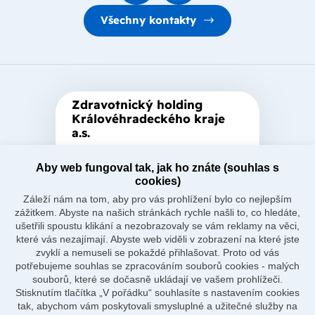
Všechny kontakty
Zdravotnický holding
Královéhradeckého kraje
a.s.
Je zastřešující akciová společnost
založená Královéhradeckým
Aby web fungoval tak, jak ho znáte (souhlas s
cookies)
krajem, který je jediným
Záleží nám na tom, aby pro vás prohlížení bylo co nejlepším
akcionářem společnosti.
zážitkem. Abyste na našich stránkách rychle našli to, co hledáte,
ušetřili spoustu klikání a nezobrazovaly se vám reklamy na věci,
které vás nezajímají. Abyste web viděli v zobrazení na které jste
zvyklí a nemuseli se pokaždé přihlašovat. Proto od vás
potřebujeme souhlas se zpracováním souborů cookies - malých
souborů, které se dočasně ukládají ve vašem prohlížeči.
Naše nemocnice
Stisknutím tlačítka „V pořádku“ souhlasíte s nastavením cookies
O holdingu
tak, abychom vám poskytovali smysluplné a užitečné služby na