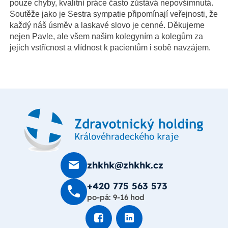
pouze chyby, kvalitní práce často zůstává nepovšimnutá.
Soutěže jako je Sestra sympatie připomínají veřejnosti, že
každý náš úsměv a laskavé slovo je cenné. Děkujeme
nejen Pavle, ale všem našim kolegyním a kolegům za
jejich vstřícnost a vlídnost k pacientům i sobě navzájem.
zhkhk@zhkhk.cz
+420 775 563 573
po-pá: 9-16 hod