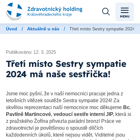
MENU
/
/
Úvod
Aktuálně u nás
Třetí místo Sestry sympatie 2024 m
Publikováno: 12. 3. 2025
Třetí místo Sestry sympatie
2024 má naše sestřička!
Jsme moc pyšní, že v naší nemocnici pracuje jedna z
letošních vítězek soutěže Sestra sympatie 2024! Za
skvělou reprezentaci naší nemocnice moc děkujeme
Bc.
Pavlíně Martincové, vedoucí sestře interní JIP,
která si
z pražského Žofína přivezla parádní bronz! Práce ve
zdravotnictví je povětšinou o spoustě dílčích
každodenních úkolů, které nejsou vidět. Viditelné jsou