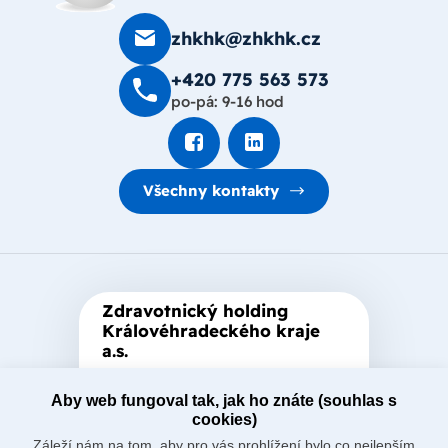
zhkhk@zhkhk.cz
+420 775 563 573
po-pá: 9-16 hod
Všechny kontakty
Zdravotnický holding
Královéhradeckého kraje
a.s.
Je zastřešující akciová společnost
založená Královéhradeckým
Aby web fungoval tak, jak ho znáte (souhlas s
cookies)
krajem, který je jediným
Záleží nám na tom, aby pro vás prohlížení bylo co nejlepším