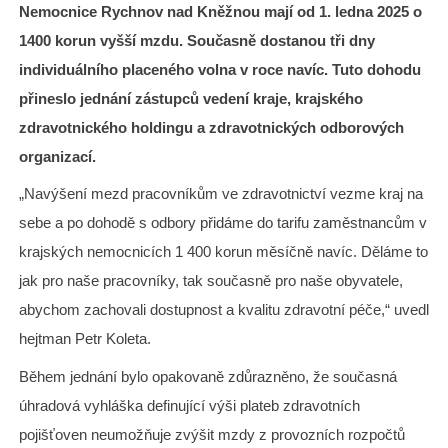
Nemocnice Rychnov nad Kněžnou mají od 1. ledna 2025 o
1400 korun vyšší mzdu. Současně dostanou tři dny
individuálního placeného volna v roce navíc. Tuto dohodu
přineslo jednání zástupců vedení kraje, krajského
zdravotnického holdingu a zdravotnických odborových
organizací.
„Navýšení mezd pracovníkům ve zdravotnictví vezme kraj na
sebe a po dohodě s odbory přidáme do tarifu zaměstnancům v
krajských nemocnicích 1 400 korun měsíčně navíc. Děláme to
jak pro naše pracovníky, tak současně pro naše obyvatele,
abychom zachovali dostupnost a kvalitu zdravotní péče,“ uvedl
hejtman Petr Koleta.
Během jednání bylo opakovaně zdůrazněno, že současná
úhradová vyhláška definující výši plateb zdravotních
pojišťoven neumožňuje zvýšit mzdy z provozních rozpočtů