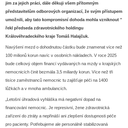
jim
za jejich práci, dále děkuji všem přítomným
představitelům odborových organizací, že svým přístupem
umožnili, aby tato kompromisní dohoda mohla vzniknout “
řekl předseda zdravotnického holdingu
Královéhradeckého kraje Tomáš Halajčuk.
Navýšení mezd o dohodnutou částku bude znamenat více než
100 milionů korun navíc v osobních nákladech. V roce 2025
bude celkový objem financí vydávaných na mzdy v krajských
nemocnicích činit bezmála 3,5 miliardy korun. Více než tři
tisíce zaměstnanců nemocnic tu zajišťuje péči na 1400
lůžkách a v mnoha ambulancích.
„Letošní úhradová vyhláška má negativní dopad na
financování nemocnic. Je represivní, žene zdravotnická
zařízení do ztráty a nepřináší ani zlepšení dostupnosti péče
pro pacienty. Potřebujeme ale personálně stabilizovaná