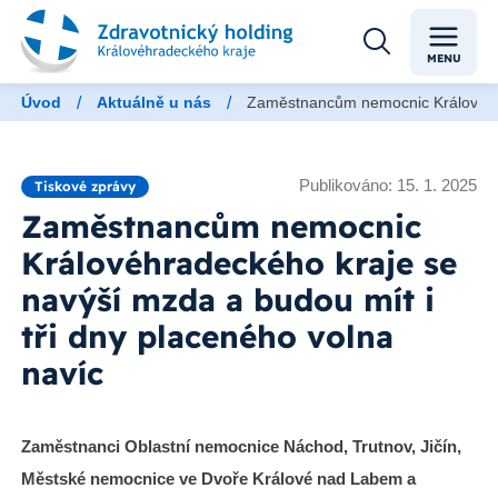
MENU
/
/
Úvod
Aktuálně u nás
Zaměstnancům nemocnic Královéhrad
Publikováno: 15. 1. 2025
Tiskové zprávy
Zaměstnancům nemocnic
Královéhradeckého kraje se
navýší mzda a budou mít i
tři dny placeného volna
navíc
Zaměstnanci Oblastní nemocnice Náchod, Trutnov, Jičín,
Městské nemocnice ve Dvoře Králové nad Labem a