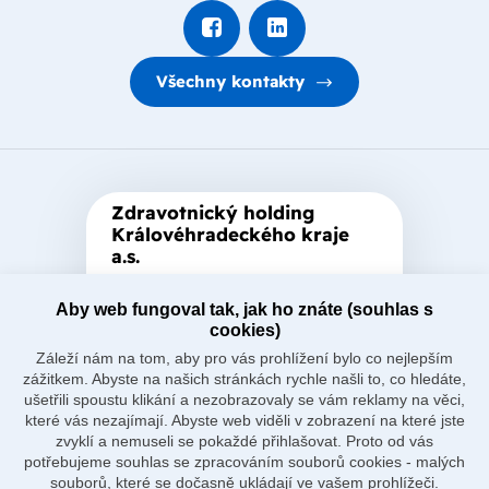
Všechny kontakty
Zdravotnický holding
Královéhradeckého kraje
a.s.
Je zastřešující akciová společnost
Aby web fungoval tak, jak ho znáte (souhlas s
založená Královéhradeckým
cookies)
krajem, který je jediným
Záleží nám na tom, aby pro vás prohlížení bylo co nejlepším
akcionářem společnosti.
zážitkem. Abyste na našich stránkách rychle našli to, co hledáte,
ušetřili spoustu klikání a nezobrazovaly se vám reklamy na věci,
které vás nezajímají. Abyste web viděli v zobrazení na které jste
zvyklí a nemuseli se pokaždé přihlašovat. Proto od vás
potřebujeme souhlas se zpracováním souborů cookies - malých
souborů, které se dočasně ukládají ve vašem prohlížeči.