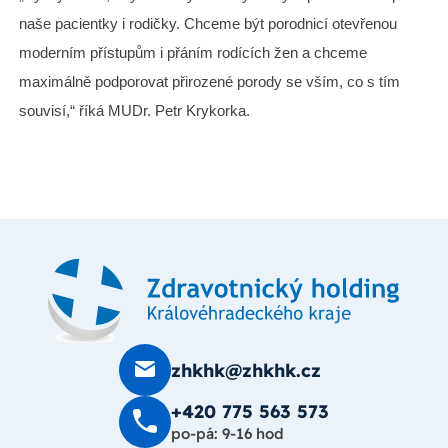
naše pacientky i rodičky. Chceme být porodnicí otevřenou
moderním přístupům i přáním rodících žen a chceme
maximálně podporovat přirozené porody se vším, co s tím
souvisí,“ říká MUDr. Petr Krykorka.
zhkhk@zhkhk.cz
+420 775 563 573
po-pá: 9-16 hod