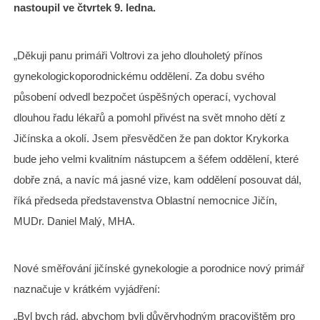
nastoupil ve čtvrtek 9. ledna.
„Děkuji panu primáři Voltrovi za jeho dlouholetý přínos
gynekologickoporodnickému oddělení. Za dobu svého
působení odvedl bezpočet úspěšných operací, vychoval
dlouhou řadu lékařů a pomohl přivést na svět mnoho dětí z
Jičínska a okolí. Jsem přesvědčen že pan doktor Krykorka
bude jeho velmi kvalitním nástupcem a šéfem oddělení, které
dobře zná, a navíc má jasné vize, kam oddělení posouvat dál,
říká předseda představenstva Oblastní nemocnice Jičín,
MUDr. Daniel Malý, MHA.
Nové směřování jičínské gynekologie a porodnice nový primář
naznačuje v krátkém vyjádření:
„Byl bych rád, abychom byli důvěryhodným pracovištěm pro