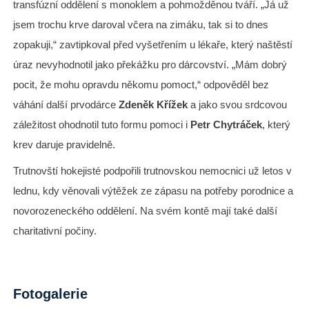
transfúzní oddělení s monoklem a pohmožděnou tváří. „Já už
jsem trochu krve daroval včera na zimáku, tak si to dnes
zopakuji,“ zavtipkoval před vyšetřením u lékaře, který naštěstí
úraz nevyhodnotil jako překážku pro dárcovství. „Mám dobrý
pocit, že mohu opravdu někomu pomoct,“ odpověděl bez
váhání další prvodárce
Zdeněk Křížek
a jako svou srdcovou
záležitost ohodnotil tuto formu pomoci i
Petr Chytráček
, který
krev daruje pravidelně.
Trutnovští hokejisté podpořili trutnovskou nemocnici už letos v
lednu, kdy věnovali výtěžek ze zápasu na potřeby porodnice a
novorozeneckého oddělení. Na svém kontě mají také další
charitativní počiny.
Fotogalerie