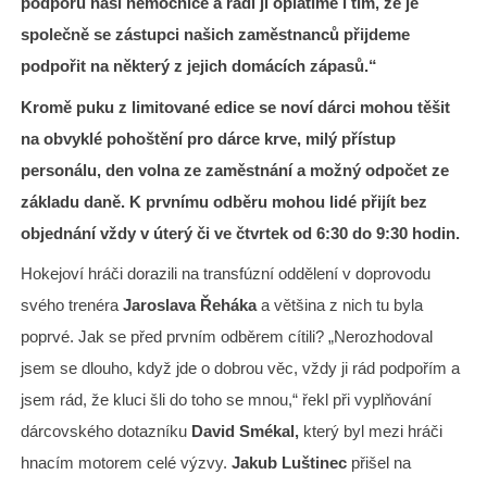
podporu naší nemocnice a rádi ji oplatíme i tím, že je
společně se zástupci našich zaměstnanců přijdeme
podpořit na některý z jejich domácích zápasů.“
Kromě puku z limitované edice se noví dárci mohou těšit
na obvyklé pohoštění pro dárce krve, milý přístup
personálu, den volna ze zaměstnání a možný odpočet ze
základu daně. K prvnímu odběru mohou lidé přijít bez
objednání vždy v úterý či ve čtvrtek od 6:30 do 9:30 hodin.
Hokejoví hráči dorazili na transfúzní oddělení v doprovodu
svého trenéra
Jaroslava Řeháka
a většina z nich tu byla
poprvé. Jak se před prvním odběrem cítili? „Nerozhodoval
jsem se dlouho, když jde o dobrou věc, vždy ji rád podpořím a
jsem rád, že kluci šli do toho se mnou,“ řekl při vyplňování
dárcovského dotazníku
David Smékal,
který byl mezi hráči
hnacím motorem celé výzvy.
Jakub Luštinec
přišel na