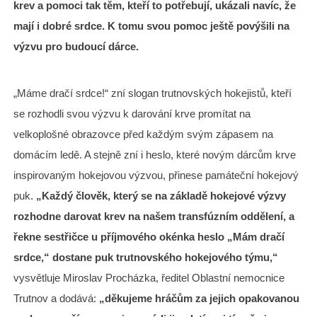
krev a pomoci tak těm, kteří to potřebují, ukázali navíc, že
mají i dobré srdce. K tomu svou pomoc ještě povýšili na
výzvu pro budoucí dárce.
„Máme dračí srdce!“ zní slogan trutnovských hokejistů, kteří
se rozhodli svou výzvu k darování krve promítat na
velkoplošné obrazovce před každým svým zápasem na
domácím ledě. A stejně zní i heslo, které novým dárcům krve
inspirovaným hokejovou výzvou, přinese památeční hokejový
puk.
„Každý člověk, který se na základě hokejové výzvy
rozhodne darovat krev na našem transfúzním oddělení, a
řekne sestřičce u příjmového okénka heslo „Mám dračí
srdce,“ dostane puk trutnovského hokejového týmu,“
vysvětluje Miroslav Procházka, ředitel Oblastní nemocnice
Trutnov a dodává:
„děkujeme hráčům za jejich opakovanou