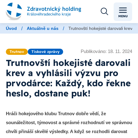
MENU
/
/
Úvod
Aktuálně u nás
Trutnovští hokejisté darovali krev a
Publikováno: 18. 11. 2024
Trutnov
Tiskové zprávy
Trutnovští hokejisté darovali
krev a vyhlásili výzvu pro
prvodárce: Každý, kdo řekne
heslo, dostane puk!
Hráči hokejového klubu Trutnov dobře vědí, že
sounáležitost, týmovost a správné rozhodnutí ve správnou
chvíli přináší skvělé výsledky. A když se rozhodli darovat