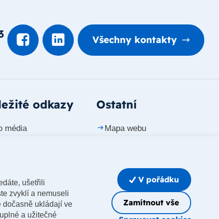
3
Všechny kontakty
ežité odkazy
Ostatní
o média
Mapa webu
ntakty
Prohlášení o přístupnosti
riéra
Whistleblowing
V pořádku
dáte, ušetřili
Upravit nastavení cookies
te zvyklí a nemuseli
Zamítnout vše
e dočasně ukládají ve
luplné a užitečné