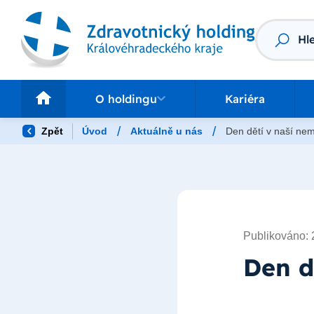
Vyhledáv
O holdingu
Pr
O holdingu
Kariéra
/
/
Zpět
Úvod
Aktuálně u nás
Den dětí v naší nem
Publikováno: 
Den d