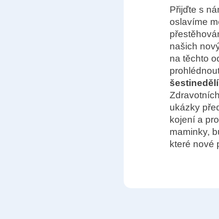
Přijďte s ná
oslavíme me
přestěhová
našich nový
na těchto o
prohlédnou
šestinedělí
Zdravotních
ukázky pře
kojení a pr
maminky, bu
které nové 