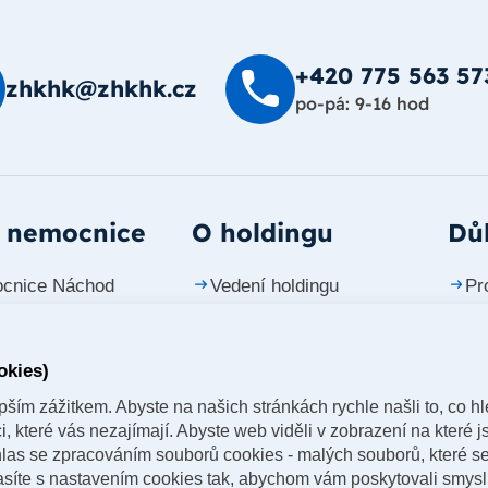
+420 775 563 57
zhkhk@zhkhk.cz
po-pá: 9-16 hod
 nemocnice
O holdingu
Důl
cnice Náchod
Vedení holdingu
Pr
cnice Trutnov
Investiční projekty
Ko
okies)
cnice Jičín
Tiskové zprávy
Ka
ším zážitkem. Abyste na našich stránkách rychle našli to, co hle
cnice Dvůr Králové
Časopis vizitka
 které vás nezajímají. Abyste web viděli v zobrazení na které js
Labem
las se zpracováním souborů cookies - malých souborů, které s
Naše lékárny
lasíte s nastavením cookies tak, abychom vám poskytovali smys
cnice Rychnov nad