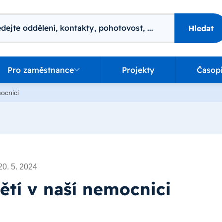
ání
Hledat
o zaměstnance
Pro zaměstnance
Projekty
Časop
ocnici
20. 5. 2024
ětí v naší nemocnici