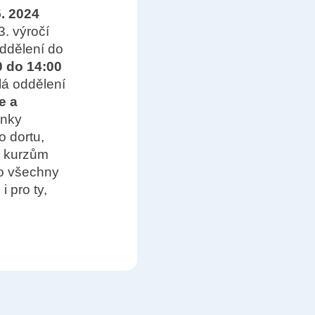
5. 2024
3. výročí
ddělení do
0 do 14:00
lá oddělení
e a
énky
o dortu,
e kurzům
ro všechny
 pro ty,