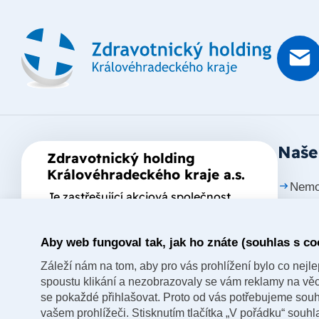
Naše
Zdravotnický holding
Královéhradeckého kraje a.s.
Nemo
Je zastřešující akciová společnost
založená Královéhradeckým krajem,
Nemo
který je jediným akcionářem
Aby web fungoval tak, jak ho znáte (souhlas s co
Nemo
společnosti.
Záleží nám na tom, aby pro vás prohlížení bylo co nejlep
Nemo
spoustu klikání a nezobrazovaly se vám reklamy na věci,
nad 
se pokaždé přihlašovat. Proto od vás potřebujeme souh
vašem prohlížeči. Stisknutím tlačítka „V pořádku“ souh
Nemo