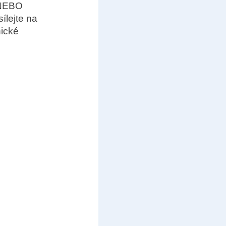
 NEBO
lejte na
nické