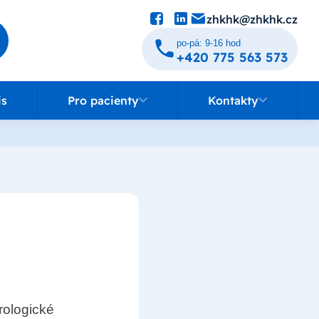
zhkhk@zhkhk.cz
po-pá: 9-16 hod
+420 775 563 573
Pro pacienty
Kontakty
is
Pro pacienty
Kontakty
rologické