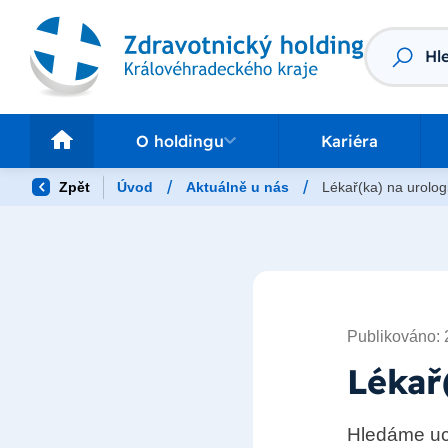
Vyhledáv
O holdingu
Pr
O holdingu
Kariéra
/
/
Zpět
Úvod
Aktuálně u nás
Lékař(ka) na urologi
Publikováno: 
Lékař
Hledáme uch