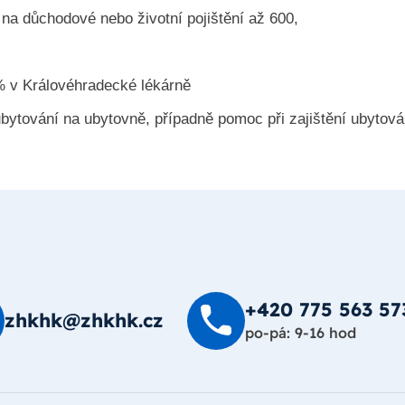
 na důchodové nebo životní pojištění až 600,
% v Královéhradecké lékárně
bytování na ubytovně, případně pomoc při zajištění ubytová
+420 775 563 57
zhkhk@zhkhk.cz
po-pá: 9-16 hod