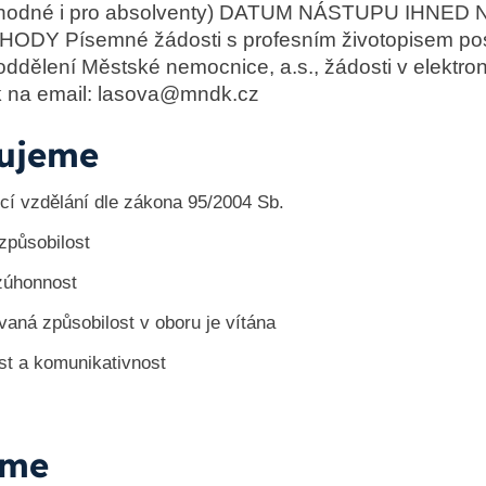
(vhodné i pro absolventy) DATUM NÁSTUPU IHNED
DY Písemné žádosti s profesním životopisem posí
oddělení Městské nemocnice, a.s., žádosti v elektro
 na email: lasova@mndk.cz
ujeme
ící vzdělání dle zákona 95/2004 Sb.
způsobilost
ezúhonnost
vaná způsobilost v oboru je vítána
ost a komunikativnost
íme