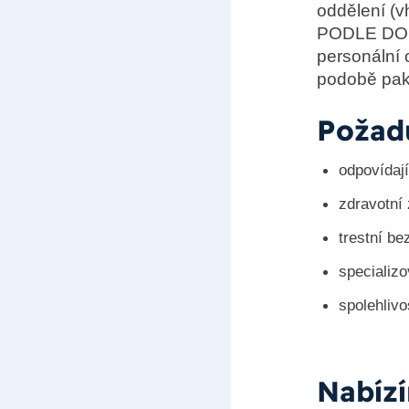
oddělení 
PODLE DOHO
personální 
podobě pak
Požad
odpovídaj
zdravotní 
trestní b
specializo
spolehliv
Nabíz