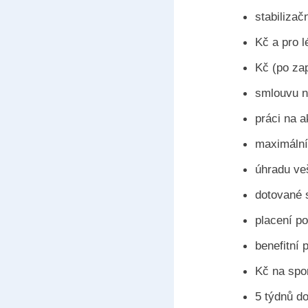
stabiliza
Kč a pro l
Kč (po za
smlouvu n
práci na 
maximální
úhradu ve
dotované 
placení p
benefitní 
Kč na spor
5 týdnů d