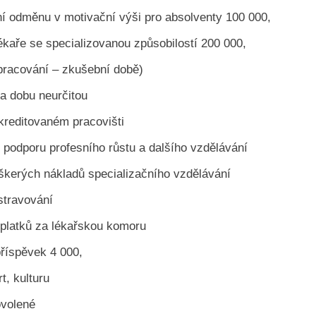
ční odměnu v motivační výši pro absolventy 100 000,
ékaře se specializovanou způsobilostí 200 000,
pracování – zkušební době)
a dobu neurčitou
akreditovaném pracovišti
 podporu profesního růstu a dalšího vzdělávání
škerých nákladů specializačního vzdělávání
stravování
oplatků za lékařskou komoru
příspěvek 4 000,
t, kulturu
ovolené