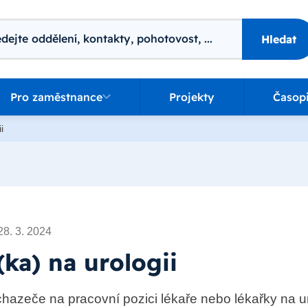
ání
Hledat
o zaměstnance
Pro zaměstnance
Projekty
Časop
i
28. 3. 2024
(ka) na urologii
azeče na pracovní pozici lékaře nebo lékařky na u