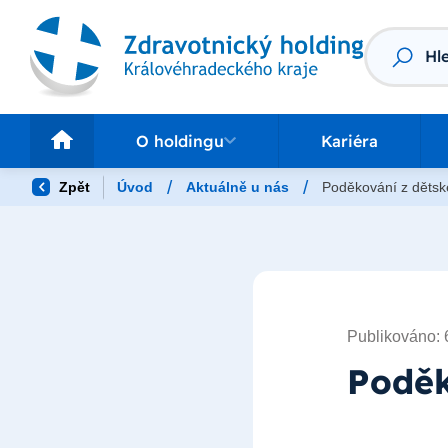
Vyhledáv
O holdingu
Pr
O holdingu
Kariéra
/
/
Zpět
Úvod
Aktuálně u nás
Poděkování z dětsk
Publikováno: 
Poděk