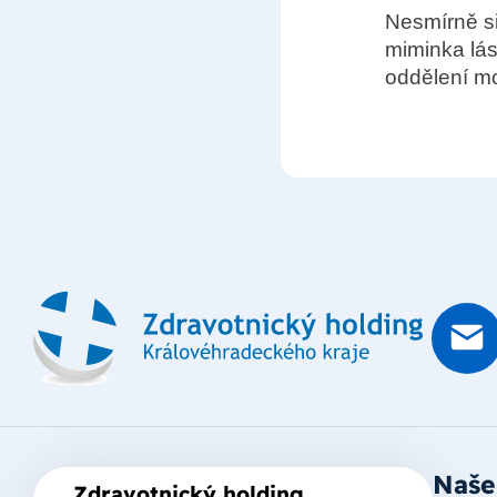
Nesmírně si
miminka lá
oddělení m
Naše
Zdravotnický holding