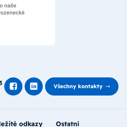
ro naše
orozenecké
3
Všechny kontakty
ežité odkazy
Ostatní