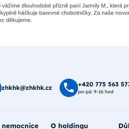
 vážíme dlouhodobé přízně paní Jarmily M., která p
skyplně háčkuje barevné chobotničky. Za naše nov
oc děkujeme.
+420 775 563 57
zhkhk@zhkhk.cz
po-pá: 9-16 hod
 nemocnice
O holdingu
Důl