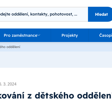
ání
Hledat
o zaměstnance
Pro zaměstnance
Projekty
Časop
ého oddělení
6. 3. 2024
ování z dětského oddělen