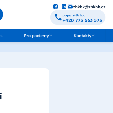
zhkhk@zhkhk.cz
po-pá: 9-16 hod
+420 775 563 573
Pro pacienty
Kontakty
is
Pro pacienty
Kontakty
í