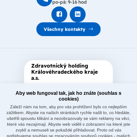
po-pá: 9-16 hod
Všechny kontakty
Zdravotnický holding
Královéhradeckého kraje
a.s.
Je zastřešující akciová společnost
Aby web fungoval tak, jak ho znáte (souhlas s
založená Královéhradeckým
cookies)
krajem, který je jediným
Záleží nám na tom, aby pro vás prohlížení bylo co nejlepším
akcionářem společnosti.
zážitkem. Abyste na našich stránkách rychle našli to, co hledáte,
ušetřili spoustu klikání a nezobrazovaly se vám reklamy na věci,
které vás nezajímají. Abyste web viděli v zobrazení na které jste
zvyklí a nemuseli se pokaždé přihlašovat. Proto od vás
potřebujeme souhlas se zpracováním souborů cookies - malých