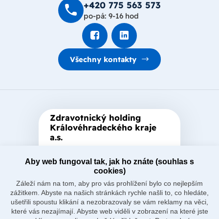
+420 775 563 573
po-pá: 9-16 hod
Všechny kontakty
Zdravotnický holding
Královéhradeckého kraje
a.s.
Je zastřešující akciová společnost
založená Královéhradeckým
Aby web fungoval tak, jak ho znáte (souhlas s
cookies)
krajem, který je jediným
Záleží nám na tom, aby pro vás prohlížení bylo co nejlepším
akcionářem společnosti.
zážitkem. Abyste na našich stránkách rychle našli to, co hledáte,
ušetřili spoustu klikání a nezobrazovaly se vám reklamy na věci,
které vás nezajímají. Abyste web viděli v zobrazení na které jste