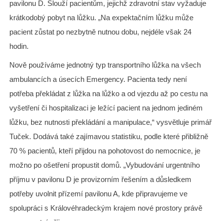
pavilonu D. Slouží pacientům, jejichž zdravotní stav vyžaduje
krátkodobý pobyt na lůžku. „Na expektačním lůžku může
pacient zůstat po nezbytně nutnou dobu, nejdéle však 24
hodin.
Nově používáme jednotný typ transportního lůžka na všech
ambulancích a úsecích Emergency. Pacienta tedy není
potřeba překládat z lůžka na lůžko a od vjezdu až po cestu na
vyšetření či hospitalizaci je ležící pacient na jednom jediném
lůžku, bez nutnosti překládání a manipulace,“ vysvětluje primář
Tuček. Dodává také zajímavou statistiku, podle které přibližně
70 % pacientů, kteří přijdou na pohotovost do nemocnice, je
možno po ošetření propustit domů. „Vybudování urgentního
příjmu v pavilonu D je provizorním řešením a důsledkem
potřeby uvolnit přízemí pavilonu A, kde připravujeme ve
spolupráci s Královéhradeckým krajem nové prostory právě