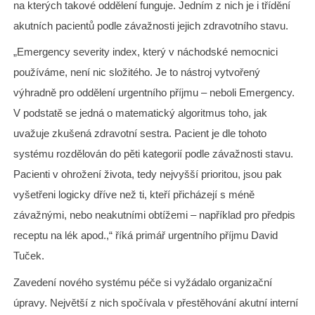
na kterých takové oddělení funguje. Jedním z nich je i třídění
akutních pacientů podle závažnosti jejich zdravotního stavu.
„Emergency severity index, který v náchodské nemocnici
používáme, není nic složitého. Je to nástroj vytvořený
výhradně pro oddělení urgentního příjmu – neboli Emergency.
V podstatě se jedná o matematický algoritmus toho, jak
uvažuje zkušená zdravotní sestra. Pacient je dle tohoto
systému rozdělován do pěti kategorií podle závažnosti stavu.
Pacienti v ohrožení života, tedy nejvyšší prioritou, jsou pak
vyšetřeni logicky dříve než ti, kteří přicházejí s méně
závažnými, nebo neakutními obtížemi – například pro předpis
receptu na lék apod.,“ říká primář urgentního příjmu David
Tuček.
Zavedení nového systému péče si vyžádalo organizační
úpravy. Největší z nich spočívala v přestěhování akutní interní