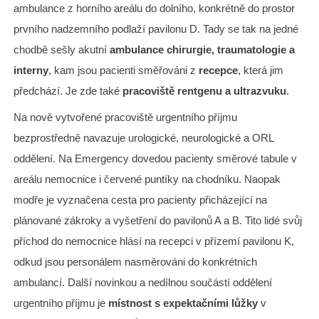
ambulance z horního areálu do dolního, konkrétně do prostor
prvního nadzemního podlaží pavilonu D. Tady se tak na jedné
chodbě sešly akutní
ambulance chirurgie, traumatologie a
interny
, kam jsou pacienti směřováni z
recepce
, která jim
předchází. Je zde také
pracoviště rentgenu a ultrazvuku
.
Na nově vytvořené pracoviště urgentního příjmu
bezprostředně navazuje urologické, neurologické a ORL
oddělení. Na Emergency dovedou pacienty směrové tabule v
areálu nemocnice i červené puntíky na chodníku. Naopak
modře je vyznačena cesta pro pacienty přicházející na
plánované zákroky a vyšetření do pavilonů A a B. Tito lidé svůj
příchod do nemocnice hlásí na recepci v přízemí pavilonu K,
odkud jsou personálem nasměrováni do konkrétních
ambulancí. Další novinkou a nedílnou součástí oddělení
urgentního příjmu je
místnost s expektačními lůžky
v