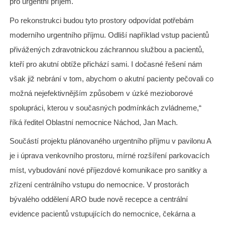
pro urgentní příjem.
Po rekonstrukci budou tyto prostory odpovídat potřebám
moderního urgentního příjmu. Odliší například vstup pacientů
přivážených zdravotnickou záchrannou službou a pacientů,
kteří pro akutní obtíže přichází sami. I dočasné řešení nám
však již nebrání v tom, abychom o akutní pacienty pečovali co
možná nejefektivnějším způsobem v úzké mezioborové
spolupráci, kterou v současných podmínkách zvládneme,“
říká ředitel Oblastní nemocnice Náchod, Jan Mach.
Součástí projektu plánovaného urgentního příjmu v pavilonu A
je i úprava venkovního prostoru, mírné rozšíření parkovacích
míst, vybudování nové příjezdové komunikace pro sanitky a
zřízení centrálního vstupu do nemocnice. V prostorách
bývalého oddělení ARO bude nově recepce a centrální
evidence pacientů vstupujících do nemocnice, čekárna a