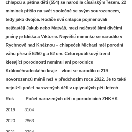
chlapců a pětina dětí (554) se narodila císařským řezem. 22
miminek přišlo na svět společně se svým sourozencem,
tedy jako dvojče. Rodiče své chlapce pojmenovali
nejčastěji Jakub nebo Matyáš, mezi nejčastějšími dívčími
jmény je Eliška a Viktorie. Největší miminko se narodilo v
Rychnově nad Kněžnou – chlapeček Michael měl porodní
váhu přesně 5250 g a 52 cm. Celorepublikový trend
klesající porodnosti neminul ani porodnice
Královéhradeckého kraje – vloni se narodilo o 219
novorozenců méně než v předchozím roce 2022. Je to také
nejnižší počet narozených dětí v uplynulých pěti letech.
Rok Počet narozených dětí v porodnicích ZHKHK
2019 3104
2020 2863
2021 2784