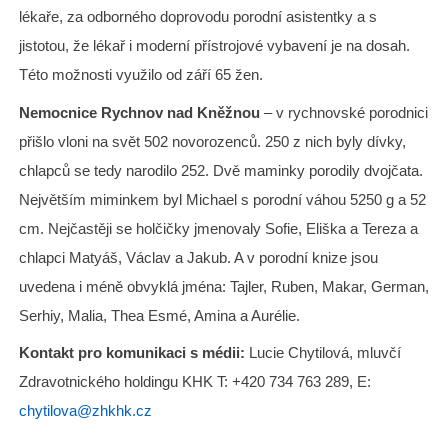
lékaře, za odborného doprovodu porodní asistentky a s
jistotou, že lékař i moderní přístrojové vybavení je na dosah.
Této možnosti využilo od září 65 žen.
Nemocnice Rychnov nad Kněžnou
– v rychnovské porodnici
přišlo vloni na svět 502 novorozenců. 250 z nich byly dívky,
chlapců se tedy narodilo 252. Dvě maminky porodily dvojčata.
Největším miminkem byl Michael s porodní váhou 5250 g a 52
cm. Nejčastěji se holčičky jmenovaly Sofie, Eliška a Tereza a
chlapci Matyáš, Václav a Jakub. A v porodní knize jsou
uvedena i méně obvyklá jména: Tajler, Ruben, Makar, German,
Serhiy, Malia, Thea Esmé, Amina a Aurélie.
Kontakt pro komunikaci s médii:
Lucie Chytilová, mluvčí
Zdravotnického holdingu KHK T: +420 734 763 289, E:
chytilova@zhkhk.cz