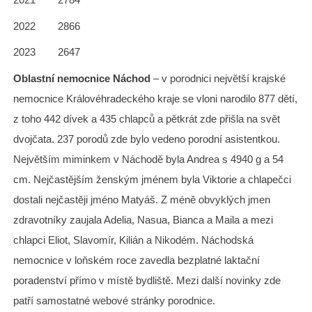
2022 2866
2023 2647
Oblastní nemocnice Náchod
– v porodnici největší krajské
nemocnice Královéhradeckého kraje se vloni narodilo 877 dětí,
z toho 442 dívek a 435 chlapců a pětkrát zde přišla na svět
dvojčata. 237 porodů zde bylo vedeno porodní asistentkou.
Největším miminkem v Náchodě byla Andrea s 4940 g a 54
cm. Nejčastějším ženským jménem byla Viktorie a chlapečci
dostali nejčastěji jméno Matyáš. Z méně obvyklých jmen
zdravotníky zaujala Adelia, Nasua, Bianca a Maila a mezi
chlapci Eliot, Slavomír, Kilián a Nikodém. Náchodská
nemocnice v loňském roce zavedla bezplatné laktační
poradenství přímo v místě bydliště. Mezi další novinky zde
patří samostatné webové stránky porodnice.