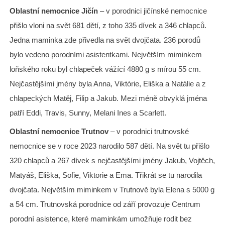
Oblastní nemocnice Jičín
– v porodnici jičínské nemocnice
přišlo vloni na svět 681 dětí, z toho 335 dívek a 346 chlapců.
Jedna maminka zde přivedla na svět dvojčata. 236 porodů
bylo vedeno porodními asistentkami. Největším miminkem
loňského roku byl chlapeček vážící 4880 g s mírou 55 cm.
Nejčastějšími jmény byla Anna, Viktórie, Eliška a Natálie a z
chlapeckých Matěj, Filip a Jakub. Mezi méně obvyklá jména
patří Eddi, Travis, Sunny, Melani Ines a Scarlett.
Oblastní nemocnice Trutnov
– v porodnici trutnovské
nemocnice se v roce 2023 narodilo 587 dětí. Na svět tu přišlo
320 chlapců a 267 dívek s nejčastějšími jmény Jakub, Vojtěch,
Matyáš, Eliška, Sofie, Viktorie a Ema. Třikrát se tu narodila
dvojčata. Největším miminkem v Trutnově byla Elena s 5000 g
a 54 cm. Trutnovská porodnice od září provozuje Centrum
porodní asistence, které maminkám umožňuje rodit bez