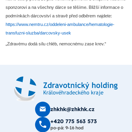
sponzorovi a na všechny dárce se těšíme. Bližší informace o
podmínkách dárcovství a stravě před odběrem najdete:
https://www.nemtru.cz/oddeleni-ambulance/hematologie-
transfuzni-sluzba/darcovsky-usek
„Zdravému dodá sílu chléb, nemocnému zase krev.“
zhkhk@zhkhk.cz
+420 775 563 573
po-pá: 9-16 hod