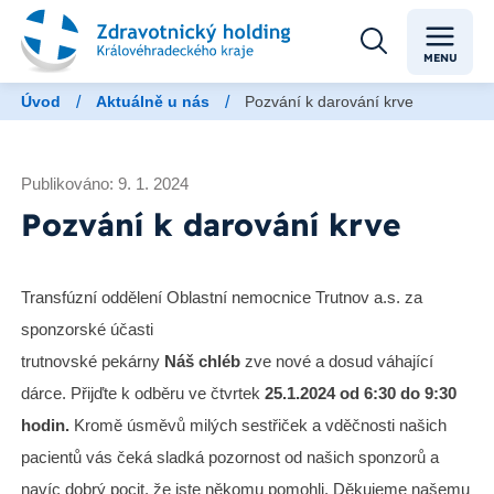
MENU
/
/
Úvod
Aktuálně u nás
Pozvání k darování krve
Publikováno: 9. 1. 2024
Pozvání k darování krve
Transfúzní oddělení Oblastní nemocnice Trutnov a.s. za
sponzorské účasti
trutnovské pekárny
Náš chléb
zve nové a dosud váhající
dárce. Přijďte k odběru ve čtvrtek
25.1.2024 od 6:30 do 9:30
hodin.
Kromě úsměvů milých sestřiček a vděčnosti našich
pacientů vás čeká sladká pozornost od našich sponzorů a
navíc dobrý pocit, že jste někomu pomohli. Děkujeme našemu