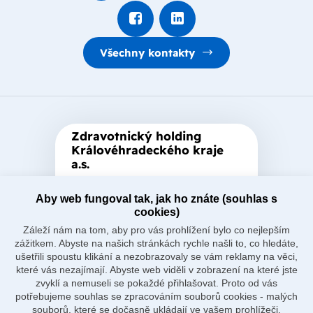
Všechny kontakty
Zdravotnický holding
Královéhradeckého kraje
a.s.
Je zastřešující akciová společnost
založená Královéhradeckým
Aby web fungoval tak, jak ho znáte (souhlas s
cookies)
krajem, který je jediným
Záleží nám na tom, aby pro vás prohlížení bylo co nejlepším
akcionářem společnosti.
zážitkem. Abyste na našich stránkách rychle našli to, co hledáte,
ušetřili spoustu klikání a nezobrazovaly se vám reklamy na věci,
které vás nezajímají. Abyste web viděli v zobrazení na které jste
zvyklí a nemuseli se pokaždé přihlašovat. Proto od vás
potřebujeme souhlas se zpracováním souborů cookies - malých
souborů, které se dočasně ukládají ve vašem prohlížeči.