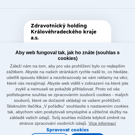
Zdravotnický holding
Královéhradeckého kraje
a.s.
Je zastřešující akciová společnost
založená Královéhradeckým
Aby web fungoval tak, jak ho znáte (souhlas s
cookies)
krajem, který je jediným
Záleží nám na tom, aby pro vás prohlížení bylo co nejlepším
akcionářem společnosti.
zážitkem. Abyste na našich stránkách rychle našli to, co hledáte,
ušetřili spoustu klikání a nezobrazovaly se vám reklamy na věci,
které vás nezajímají. Abyste web viděli v zobrazení na které jste
zvyklí a nemuseli se pokaždé přihlašovat. Proto od vás
potřebujeme souhlas se zpracováním souborů cookies - malých
souborů, které se dočasně ukládají ve vašem prohlížeči.
Naše nemocnice
Stisknutím tlačítka „V pořádku“ souhlasíte s nastavením cookies
O holdingu
tak, abychom vám poskytovali smysluplné a užitečné služby na
Důležité odkazy
základě vašich údajů. Svůj souhlas můžete kdykoli změnit na
Ostatní
stránce zpracování osobních údajů.
Více informací
Spravovat cookies