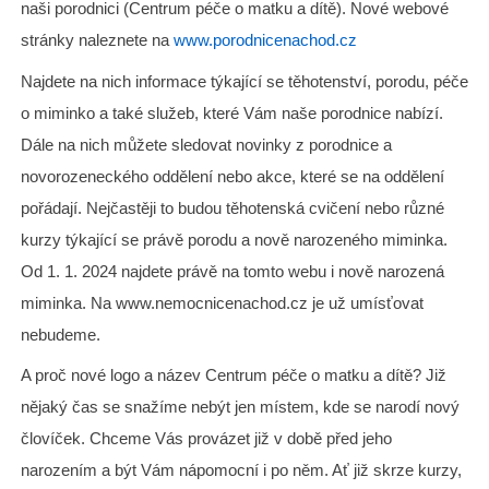
naši porodnici (Centrum péče o matku a dítě). Nové webové
stránky naleznete na
www.porodnicenachod.cz
Najdete na nich informace týkající se těhotenství, porodu, péče
o miminko a také služeb, které Vám naše porodnice nabízí.
Dále na nich můžete sledovat novinky z porodnice a
novorozeneckého oddělení nebo akce, které se na oddělení
pořádají. Nejčastěji to budou těhotenská cvičení nebo různé
kurzy týkající se právě porodu a nově narozeného miminka.
Od 1. 1. 2024 najdete právě na tomto webu i nově narozená
miminka. Na www.nemocnicenachod.cz je už umísťovat
nebudeme.
A proč nové logo a název Centrum péče o matku a dítě? Již
nějaký čas se snažíme nebýt jen místem, kde se narodí nový
človíček. Chceme Vás provázet již v době před jeho
narozením a být Vám nápomocní i po něm. Ať již skrze kurzy,