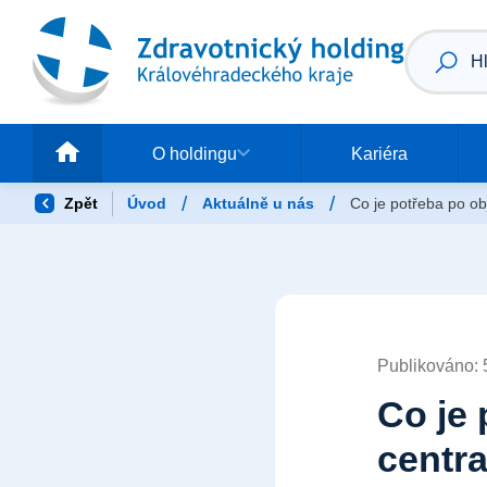
Vyhledá
O holdingu
Pr
O holdingu
Kariéra
/
/
Zpět
Úvod
Aktuálně u nás
Co je potřeba po ob
Publikováno: 
Co je
centra