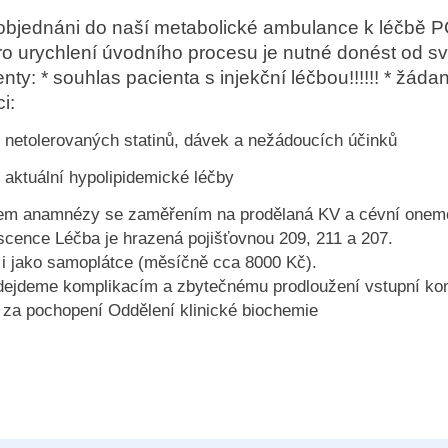
 objednáni do naší metabolické ambulance k léčbě
 pro urychlení úvodního procesu je nutné donést od s
ty: * souhlas pacienta s injekční léčbou!!!!!! * žáda
i:
 netolerovaných statinů, dávek a nežádoucích účinků
 aktuální hypolipidemické léčby
em anamnézy se zaměřením na prodělaná KV a cévní onem
scence Léčba je hrazená pojišťovnou 209, 211 a 207.
t i jako samoplátce (měsíčně cca 8000 Kč).
dejdeme komplikacím a zbytečnému prodloužení vstupní kon
za pochopení Oddělení klinické biochemie