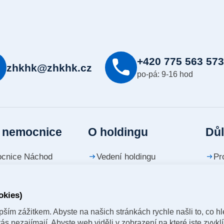
+420 775 563 57
zhkhk@zhkhk.cz
po-pá: 9-16 hod
 nemocnice
O holdingu
Důl
cnice Náchod
Vedení holdingu
Pr
cnice Trutnov
Investiční projekty
Ko
okies)
cnice Jičín
Tiskové zprávy
Ka
ším zážitkem. Abyste na našich stránkách rychle našli to, co hle
cnice Dvůr Králové
Časopis vizitka
ás nezajímají. Abyste web viděli v zobrazení na které jste zvykl