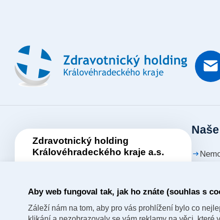
Naše
Zdravotnický holding
Královéhradeckého kraje a.s.
Nemo
Je zastřešující akciová společnost
Nemo
založená Královéhradeckým krajem,
Aby web fungoval tak, jak ho znáte (souhlas s co
který je jediným akcionářem společnosti.
Nemo
Záleží nám na tom, aby pro vás prohlížení bylo co nejlep
Nemo
klikání a nezobrazovaly se vám reklamy na věci, které v