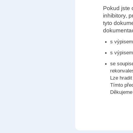
Pokud jste
inhibitory,
tyto dokumen
dokumentac
s výpisem
s výpisem
se soupis
rekonvale
Lze hradi
Tímto pře
Děkujeme 