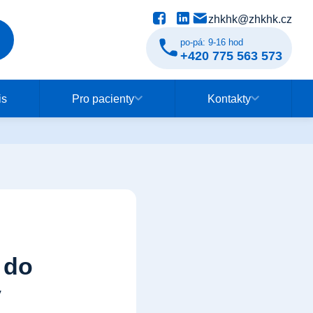
zhkhk@zhkhk.cz
po-pá: 9-16 hod
+420 775 563 573
Pro pacienty
Kontakty
is
Pro pacienty
Kontakty
 do
y