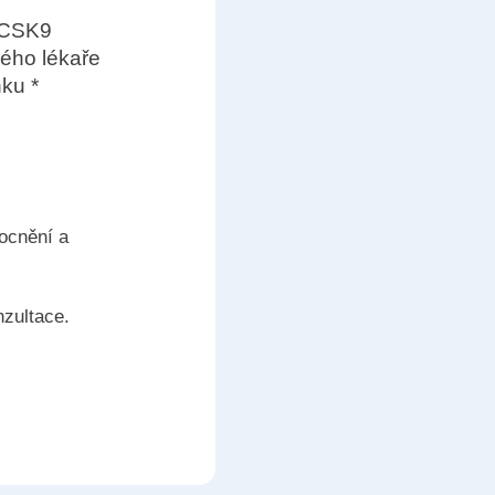
 PCSK9
vého lékaře
nku *
ocnění a
zultace.