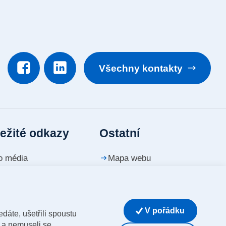
3
Všechny kontakty
ežité odkazy
Ostatní
o média
Mapa webu
ntakty
Prohlášení o přístupnosti
riéra
Whistleblowing
V pořádku
dáte, ušetřili spoustu
Upravit nastavení cookies
í a nemuseli se