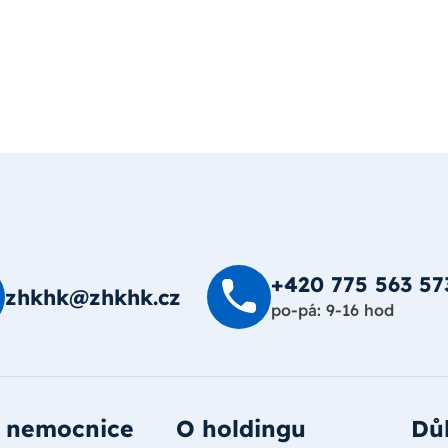
+420 775 563 57
zhkhk@zhkhk.cz
po-pá: 9-16 hod
 nemocnice
O holdingu
Důl