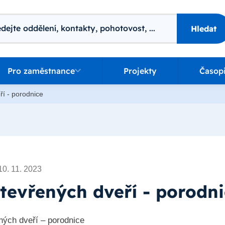
ání
Hledat
o zaměstnance
Pro zaměstnance
Projekty
Časop
ří - porodnice
10. 11. 2023
tevřených dveří - porodn