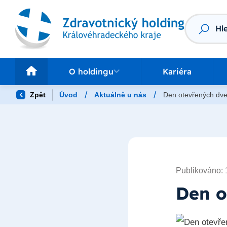
Vyhledáv
O holdingu
Pr
O holdingu
Kariéra
/
/
Zpět
Úvod
Aktuálně u nás
Den otevřených dve
Publikováno: 
Den o