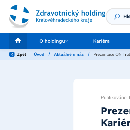
Vyhledáv
O holdingu
Pr
O holdingu
Kariéra
/
/
Zpět
Úvod
Aktuálně u nás
Prezentace ON Trut
Publikováno: 
Preze
Karié