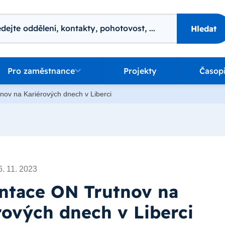
ání
Hledat
o zaměstnance
Pro zaměstnance
Projekty
Časop
nov na Kariérových dnech v Liberci
6. 11. 2023
ntace ON Trutnov na
rových dnech v Liberci