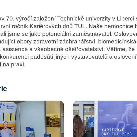
av 70. výročí založení Technické univerzity v Liberci
první ročník Kariérových dnů TUL. Naše nemocnice b
ali jsme se jako potenciální zaměstnavatel. Oslovov
udující obory zdravotní záchranářství, biomedicínská
á asistence a všeobecné ošetřovatelství. Věříme, že
konkurenci padesáti jiných vystavovatelů a oslovení
 na praxi.
rie