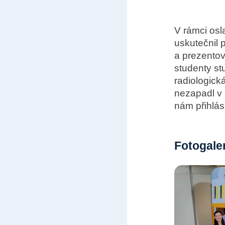
V rámci osl
uskutečnil 
a prezentov
studenty st
radiologick
nezapadl v 
nám přihlásí
Fotogale