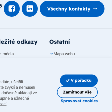
3
Všechny kontakty
ežité odkazy
Ostatní
o média
Mapa webu
ntakty
Prohlášení o přístupnosti
riéra
Whistleblowing
V pořádku
dáte, ušetřili
Upravit nastavení cookies
te zvyklí a nemuseli
Zamítnout vše
e dočasně ukládají ve
luplné a užitečné
Spravovat cookies
mací