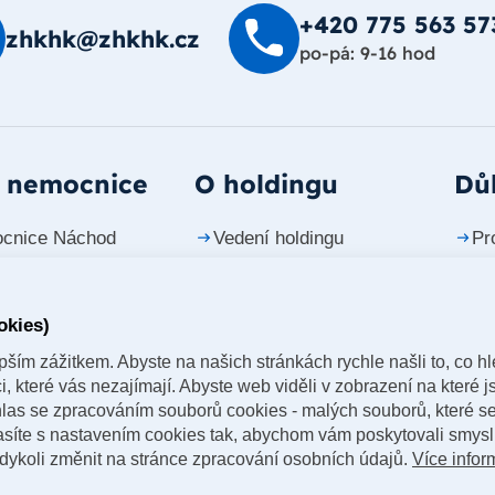
+420 775 563 57
zhkhk@zhkhk.cz
po-pá: 9-16 hod
 nemocnice
O holdingu
Důl
cnice Náchod
Vedení holdingu
Pr
cnice Trutnov
Investiční projekty
Ko
okies)
cnice Jičín
Tiskové zprávy
Ka
ším zážitkem. Abyste na našich stránkách rychle našli to, co hle
cnice Dvůr Králové
Časopis vizitka
 které vás nezajímají. Abyste web viděli v zobrazení na které js
Labem
las se zpracováním souborů cookies - malých souborů, které s
Naše lékárny
lasíte s nastavením cookies tak, abychom vám poskytovali smys
cnice Rychnov nad
nou
Více infor
dykoli změnit na stránce zpracování osobních údajů.