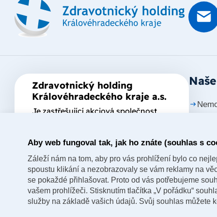
Naše
Zdravotnický holding
Královéhradeckého kraje a.s.
Nemo
Je zastřešující akciová společnost
založená Královéhradeckým krajem,
Nemo
který je jediným akcionářem
Aby web fungoval tak, jak ho znáte (souhlas s co
Nemo
společnosti.
Záleží nám na tom, aby pro vás prohlížení bylo co nejlep
Nemo
spoustu klikání a nezobrazovaly se vám reklamy na věci,
nad 
se pokaždé přihlašovat. Proto od vás potřebujeme souh
vašem prohlížeči. Stisknutím tlačítka „V pořádku“ souh
Nemo
Kněž
služby na základě vašich údajů. Svůj souhlas můžete k