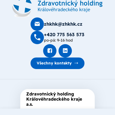
zhkhk@zhkhk.cz
+420 775 563 573
po-pá: 9-16 hod
Všechny kontakty
Zdravotnický holding
Královéhradeckého kraje
a.s.
Je zastřešující akciová společnost