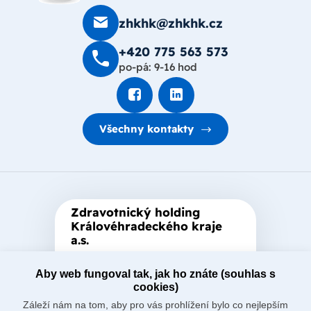
zhkhk@zhkhk.cz
+420 775 563 573
po-pá: 9-16 hod
Všechny kontakty
Zdravotnický holding
Královéhradeckého kraje
a.s.
Je zastřešující akciová společnost
Aby web fungoval tak, jak ho znáte (souhlas s
založená Královéhradeckým
cookies)
krajem, který je jediným
Záleží nám na tom, aby pro vás prohlížení bylo co nejlepším
akcionářem společnosti.