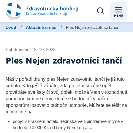
MENU
/
/
Úvod
Aktuálně u nás
Ples Nejen zdravotníci tančí
Publikováno: 18. 10. 2023
Ples Nejen zdravotníci tančí
Náš v pořadí druhý ples Nejen zdravotníci tančí je již tuto
sobotu. Kdo ještě váháte, zda po letní sezóně opět
provětráte své šaty či svůj oblek, možná Vám v rozhodnutí
pomohou krásné ceny, které se budou díky našim
sponzorům losovat o půlnoční tombole. Můžete se těšit na
mimo jiné na
pobyt v krásném hotelu Bedřiška ve Špindlerově mlýně v
hodnotě 10 000 Kč od firmy NemLog a.s.