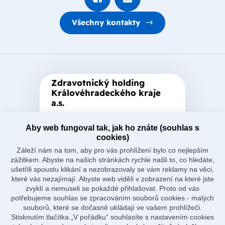
Všechny kontakty
Zdravotnický holding
Královéhradeckého kraje
a.s.
Je zastřešující akciová společnost
založená Královéhradeckým
Aby web fungoval tak, jak ho znáte (souhlas s
cookies)
krajem, který je jediným
Záleží nám na tom, aby pro vás prohlížení bylo co nejlepším
akcionářem společnosti.
zážitkem. Abyste na našich stránkách rychle našli to, co hledáte,
ušetřili spoustu klikání a nezobrazovaly se vám reklamy na věci,
které vás nezajímají. Abyste web viděli v zobrazení na které jste
zvyklí a nemuseli se pokaždé přihlašovat. Proto od vás
potřebujeme souhlas se zpracováním souborů cookies - malých
souborů, které se dočasně ukládají ve vašem prohlížeči.
Naše nemocnice
Stisknutím tlačítka „V pořádku“ souhlasíte s nastavením cookies
O holdingu