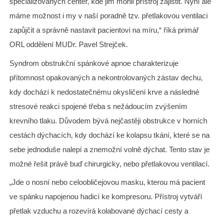
specializovaných center, kde jim mohli přístroj zajistit. Nyní ale
máme možnost i my v naší poradně tzv. přetlakovou ventilaci
zapůjčit a správně nastavit pacientovi na míru,“ říká primář
ORL oddělení MUDr. Pavel Strejček.
Syndrom obstrukční spánkové apnoe charakterizuje
přítomnost opakovaných a nekontrolovaných zástav dechu,
kdy dochází k nedostatečnému okysličení krve a následné
stresové reakci spojené třeba s nežádoucím zvýšením
krevního tlaku. Důvodem bývá nejčastěji obstrukce v horních
cestách dýchacích, kdy dochází ke kolapsu tkání, které se na
sebe jednoduše nalepí a znemožní volně dýchat. Tento stav je
možné řešit právě buď chirurgicky, nebo přetlakovou ventilací.
„Jde o nosní nebo celoobličejovou masku, kterou má pacient
ve spánku napojenou hadicí ke kompresoru. Přístroj vytváří
přetlak vzduchu a rozevírá kolabované dýchací cesty a