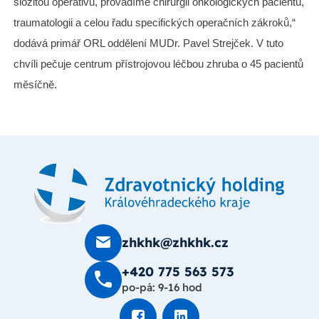
složitou operativu, provádíme chirurgii onkologických pacientů,
traumatologii a celou řadu specifických operačních zákroků,“
dodává primář ORL oddělení MUDr. Pavel Strejček. V tuto
chvíli pečuje centrum přístrojovou léčbou zhruba o 45 pacientů
měsíčně.
zhkhk@zhkhk.cz
+420 775 563 573
po-pá: 9-16 hod