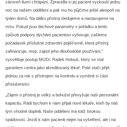
zároveň tlumí chrápání. Zpravidla si jej pacient vyzkouší jednu
noc na našem oddělení a pak mu ho půjčíme ještě alespoň na
týden domů. Na dálku přístroj sledujeme a nastavujeme na
míru. Pokud jsou dechové parametry v pořádku a tento
způsob podpory dýchání pacientovi vyhovuje, zašleme
požadavek příslušné zdravotní pojišťovně, která přístroj
zafinancuje, resp. zajistí jeho dlouhodobé používání,“
vysvětluje postup MUDr. Radek Holouš, který se stal
garantem centra jako akreditovaný lékař. Poté stačí přijít
jednou za rok s přístrojem na kontrolu a vyměnit si část
příslušenství.
„Zájem o přístroj je velký a bohužel převyšuje naši personální
kapacitu. Rádi bychom k nám přijali nové lékaře, kteří by náš
tým vhodně doplnili. Naše oddělení má totiž širokou
spádovost. Jezdí k nám pacienti nejen na vyšetření, ale i na