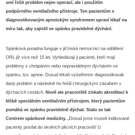
umí řešit problém nejen operací, ale i použitím
podpůrného ventilačního přístroje. Ten pacientům s
diagnostikovaným apnoickým syndromem upraví lékař na
míru tak, aby zajistil ve spánku pravidelné dýchání.
Spánková poradna funguje v jičínské nemocnici na oddělení
ORL již více než 15 let. Vyhledávají ji pacienti, kteří mají
problémy s chrápáním nebo nepravidelným dýcháním ve
spánku, tzv. apnoe. Dosud lékaři vyšetřením diagnostikovali
daný problém a následně ho řešili chirurgickým zásahem v
dýchacích cestách.
Nově ale pracoviště získalo akreditaci k
léčbě speciálním ventilačním přístrojem, který pacientům
pomáhá ve spánku pravidelně dýchat. Stalo se tak
Centrem spánkové medicíny.
„Dosud jsme museli indikované
pacienty posílat do okolních plicních pracovišť či