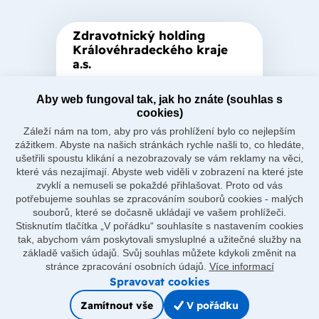
Zdravotnický holding
Královéhradeckého kraje
a.s.
Je zastřešující akciová společnost
založená Královéhradeckým
Aby web fungoval tak, jak ho znáte (souhlas s
cookies)
krajem, který je jediným
Záleží nám na tom, aby pro vás prohlížení bylo co nejlepším
akcionářem společnosti.
zážitkem. Abyste na našich stránkách rychle našli to, co hledáte,
ušetřili spoustu klikání a nezobrazovaly se vám reklamy na věci,
které vás nezajímají. Abyste web viděli v zobrazení na které jste
zvyklí a nemuseli se pokaždé přihlašovat. Proto od vás
potřebujeme souhlas se zpracováním souborů cookies - malých
souborů, které se dočasně ukládají ve vašem prohlížeči.
Naše nemocnice
Stisknutím tlačítka „V pořádku“ souhlasíte s nastavením cookies
O holdingu
tak, abychom vám poskytovali smysluplné a užitečné služby na
Důležité odkazy
základě vašich údajů. Svůj souhlas můžete kdykoli změnit na
Ostatní
stránce zpracování osobních údajů.
Více informací
Spravovat cookies
Zamítnout vše
V pořádku