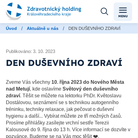
MENU
/
/
Úvod
Aktuálně u nás
DEN DUŠEVNÍHO ZDRAVÍ
Publikováno: 3. 10. 2023
DEN DUŠEVNÍHO ZDRAVÍ
Zveme Vás všechny
10. října 2023 do Nového Města
nad Metují
, kde oslavíme
Světový den duševního
zdraví
. Těšit se můžete na lektorku PhDr. Květoslavu
Dostálovou, seznámení se s technikou autogenního
tréninku, techniky relaxace, jak pečovat o duševní
hygienu a další... Vybírat můžete ze tří možných časů.
Prosíme přihlášky zasílejte vrchní sestře Terezii
Kalousové do 9. října do 13 h. Více informací se dozvíte v
pozvánce. Budeme se na Vás moc těšit ❤️.