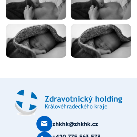
zhkhk@zhkhk.cz
+420 775 563 573