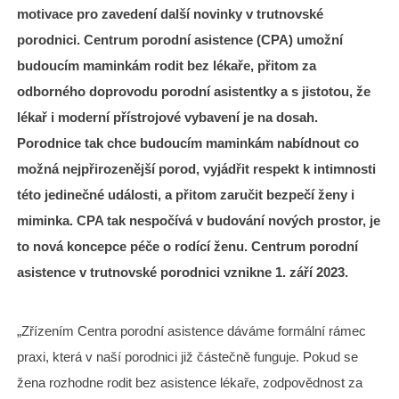
motivace pro zavedení další novinky v trutnovské
porodnici. Centrum porodní asistence (CPA) umožní
budoucím maminkám rodit bez lékaře, přitom za
odborného doprovodu porodní asistentky a s jistotou, že
lékař i moderní přístrojové vybavení je na dosah.
Porodnice tak chce budoucím maminkám nabídnout co
možná nejpřirozenější porod, vyjádřit respekt k intimnosti
této jedinečné události, a přitom zaručit bezpečí ženy i
miminka. CPA tak nespočívá v budování nových prostor, je
to nová koncepce péče o rodící ženu. Centrum porodní
asistence v trutnovské porodnici vznikne 1. září 2023.
„Zřízením Centra porodní asistence dáváme formální rámec
praxi, která v naší porodnici již částečně funguje. Pokud se
žena rozhodne rodit bez asistence lékaře, zodpovědnost za