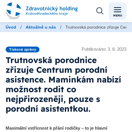
MENU
/
/
Úvod
Aktuálně u nás
Trutnovská porodnice zřizuje Centr
Publikováno: 3. 8. 2023
Tiskové zprávy
Trutnovská porodnice
zřizuje Centrum porodní
asistence. Maminkám nabízí
možnost rodit co
nejpřirozeněji, pouze s
porodní asistentkou.
Maximální vstřícnost k přání rodičky – to je hlavní