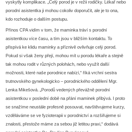
vyskytly komplikace. „Celý porod je v režii rodičky. Lékař nebo
porodní asistentka ji mohou cokoliv doporučit, ale je to ona,
kdo rozhoduje o dalším postupu.
Přínos CPA vidím v tom, že maminka tráví s porodní
asistentkou více času, a tím jsou v bližším kontaktu. To
přispívá ke klidu maminky a příznivě ovlivňuje celý porod.
Pokud si však ženy přejí, mohou mít u porodu lékaře a stejně
tak mohou rodit v různých polohách, nebo využít další
možnosti, které naše porodnice nabízí,“ říká vrchní sestra
trutnovského gynekologicko – porodnického oddělení Mgr.
Lenka Mikešová. „Porodů vedených převážně porodní
asistentkou v poslední době na přání maminek přibývá. I proto
se snažíme neustále profesně posouvat, navštěvujeme kurzy,
vzděláváme se ve fyzioterapii v porodnictví a rozšiřujeme si
znalosti, přestože máme za sebou již letitou praxi,“ dodává