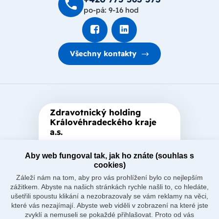
po-pá: 9-16 hod
Všechny kontakty
Zdravotnický holding
Královéhradeckého kraje
a.s.
Je zastřešující akciová společnost
Aby web fungoval tak, jak ho znáte (souhlas s
založená Královéhradeckým
cookies)
krajem, který je jediným
Záleží nám na tom, aby pro vás prohlížení bylo co nejlepším
akcionářem společnosti.
zážitkem. Abyste na našich stránkách rychle našli to, co hledáte,
ušetřili spoustu klikání a nezobrazovaly se vám reklamy na věci,
které vás nezajímají. Abyste web viděli v zobrazení na které jste
zvyklí a nemuseli se pokaždé přihlašovat. Proto od vás