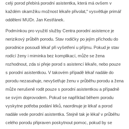
celý porod přebírá porodní asistentka, která má ovšem v
každém okamžiku možnost lékaře přivolat,“ vysvětluje primář
oddělení MUDr. Jan Kestřánek.
Podmínkou pro využití služby Centra porodní asistence je
nerizikový průběh porodu. Stav rodičky po jejím příchodu do
porodnice posoudí lékař při vyšetření u příjmu. Pokud je stav
rodící ženy i miminka bez komplikací, může se žena
rozhodnout, zda si přeje porod s asistencí lékaře, nebo pouze
s porodní asistentkou. V takovém případě lékař nadále do
porodu nezasahuje, nevyšetřuje ženu v průběhu porodu a žena
může nerušeně rodit pouze s porodní asistentkou a případně
se svým doprovodem. Pokud se například během porodu
vyskytne potřeba podání léků, naordinuje je lékař a porod
nadále vede porodní asistentka. Stejně tak je lékař v průběhu
celého porodu připraven poskytnout pomoc, pokud by se