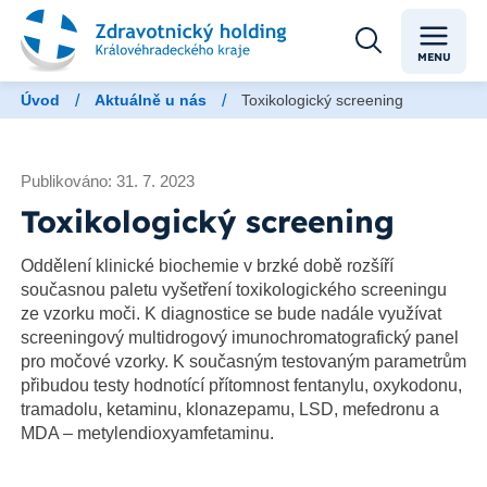
MENU
/
/
Úvod
Aktuálně u nás
Toxikologický screening
Publikováno: 31. 7. 2023
Toxikologický screening
Oddělení klinické biochemie v brzké době rozšíří
současnou paletu vyšetření toxikologického screeningu
ze vzorku moči. K diagnostice se bude nadále využívat
screeningový multidrogový imunochromatografický panel
pro močové vzorky. K současným testovaným parametrům
přibudou testy hodnotící přítomnost fentanylu, oxykodonu,
tramadolu, ketaminu, klonazepamu, LSD, mefedronu a
MDA – metylendioxyamfetaminu.