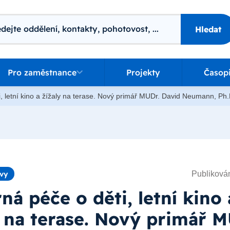
ání
Hledat
o zaměstnance
Pro zaměstnance
Projekty
Časop
, letní kino a žížaly na terase. Nový primář MUDr. David Neumann, Ph
Publikován
ávy
ná péče o děti, letní kino 
y na terase. Nový primář M