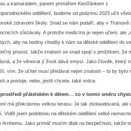
egou a kamarádem, panem primářem Kestřánkem z
oporodnického oddělení, budeme od podzimu 2023 učit vše
ovské zdravotní školy. Snad se nám podaří, aby v Trutnově
cnicích zůstávaly. A protože medicína je nejen učení, ale „
bych, aby na hodiny chodily k nám na dětské oddělení do ve
tečný provoz, takže znalosti se snad spojí s prožitkem, že 
ásná, a že věnovat jí život dává smysl. Jako člověk, který r
í, vím, že učitel musí předávat nejen znalosti – to by bylo 
ti a postoje, nebo, jestli chcete, také srdce.
o prostředí přátelském k dětem… co v tomto směru chyst
ní má překrásnou velkou terasu. Je tak zkolaudovaná, ale d
í. Viděl jsem podobnou na dětském oddělení velké nemocni
Arnhemu. Jako primář musím dbát na bezpečnost, takže t