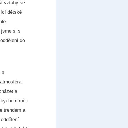
ší vztahy se
jící dětské
hle
 jsme si s
 oddělení do
v a
 atmosféra,
dcházet a
 abychom měli
je trendem a
 oddělení