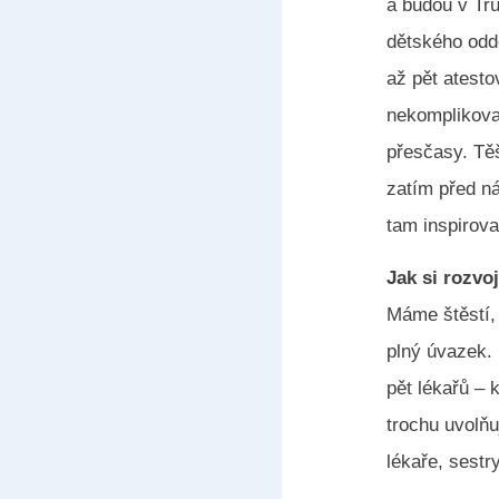
a budou v Tr
dětského oddě
až pět atesto
nekomplikova
přesčasy. Těš
zatím před n
tam inspiroval
Jak si rozvo
Máme štěstí, 
plný úvazek.
pět lékařů – 
trochu uvolňu
lékaře, sestr