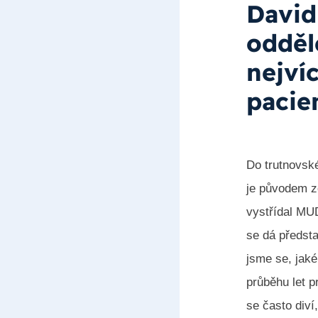
David
odděl
nejví
pacie
Do trutnovské
je původem z
vystřídal MUD
se dá předsta
jsme se, jaké
průběhu let p
se často diví