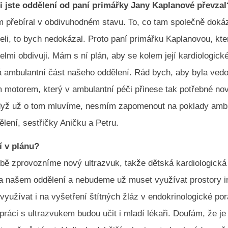
ci jste oddělení od paní primářky Jany Kaplanové převzal
m přebíral v obdivuhodném stavu. To, co tam společně dokáz
eli, to bych nedokázal. Proto paní primářku Kaplanovou, kter
elmi obdivuji. Mám s ní plán, aby se kolem její kardiologick
lá ambulantní část našeho oddělení. Rád bych, aby byla ved
 motorem, který v ambulantní péči přinese tak potřebné nov
 Když už o tom mluvíme, nesmím zapomenout na poklady am
lení, sestřičky Aničku a Petru.
í v plánu?
době zprovozníme nový ultrazvuk, takže dětská kardiologick
a našem oddělení a nebudeme už muset využívat prostory in
 využívat i na vyšetření štítných žláz v endokrinologické po
ráci s ultrazvukem budou učit i mladí lékaři. Doufám, že je 