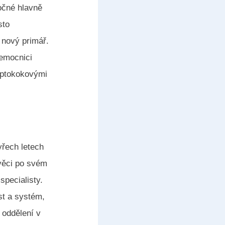
očné hlavně
sto
á nový primář.
nemocnici
eptokokovými
yřech letech
 věci po svém
specialisty.
st a systém,
 oddělení v