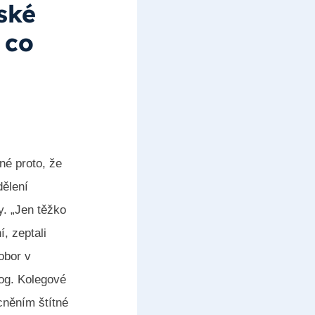
ské
 co
né proto, že
dělení
y. „Jen těžko
í, zeptali
obor v
log. Kolegové
cněním štítné