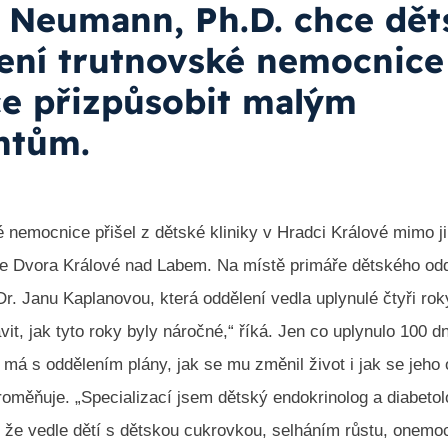
 Neumann, Ph.D. chce dět
ení trutnovské nemocnice
ce přizpůsobit malým
ntům.
 nemocnice přišel z dětské kliniky v Hradci Králové mimo ji
e Dvora Králové nad Labem. Na místě primáře dětského od
r. Janu Kaplanovou, která oddělení vedla uplynulé čtyři rok
vit, jak tyto roky byly náročné,“ říká. Jen co uplynulo 100 dn
 má s oddělením plány, jak se mu změnil život i jak se jeho 
roměňuje. „Specializací jsem dětský endokrinolog a diabeto
, že vedle dětí s dětskou cukrovkou, selháním růstu, onemo