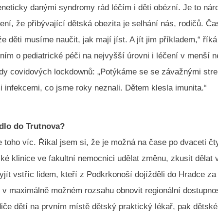
neticky danými syndromy rád léčím i děti obézní. Je to nár
ní, že přibývající dětská obezita je selhání nás, rodičů. Ča
 děti musíme naučit, jak mají jíst. A jít jim příkladem,“ řík
ím o pediatrické péči na nejvyšší úrovni i léčení v menší 
dy covidových lockdownů: „Potýkáme se se závažnými str
 infekcemi, co jsme roky neznali. Dětem klesla imunita.“
dlo do Trutnova?
 toho víc. Říkal jsem si, že je možná na čase po dvaceti čt
ké klinice ve fakultní nemocnici udělat změnu, zkusit dělat
jít vstříc lidem, kteří z Podkrkonoší dojížděli do Hradce za 
 v maximálně možném rozsahu obnovit regionální dostupno
diče dětí na prvním místě dětský praktický lékař, pak dětské