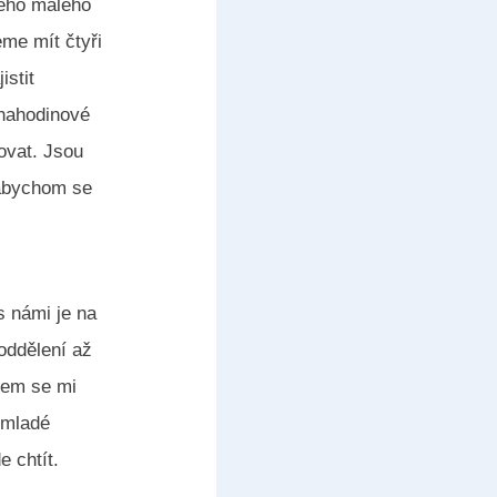
šeho malého
eme mít čtyři
istit
ohahodinové
ovat. Jsou
 abychom se
s námi je na
oddělení až
rem se mi
l mladé
e chtít.