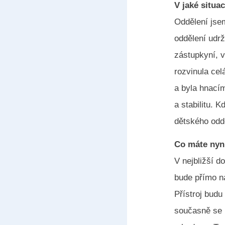
V jaké situa
Oddělení jse
oddělení udrž
zástupkyní, v
rozvinula ce
a byla hnacím
a stabilitu.
dětského oddě
Co máte nyn
V nejbližší 
bude přímo n
Přístroj budu
současně se p