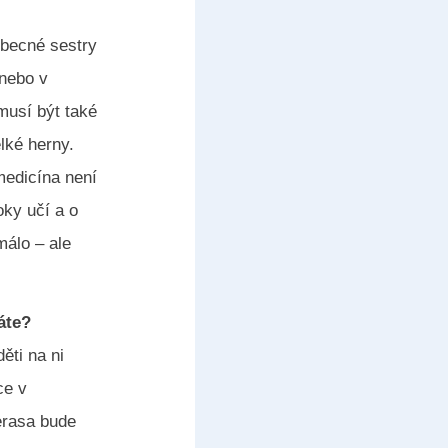
obecné sestry
 nebo v
musí být také
lké herny.
medicína není
oky učí a o
málo – ale
áte?
ěti na ni
ce v
erasa bude