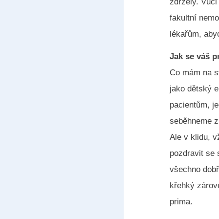
zdržely. Vůči
fakultní nemo
lékařům, abyc
Jak se váš p
Co mám na sv
jako dětský e
pacientům, j
seběhneme z 
Ale v klidu,
pozdravit se 
všechno dobře
křehký zárove
prima.