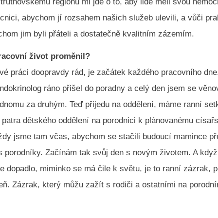
 trutnovskému regionu mi jde o to, aby lidé měli svou nemocn
cnici, abychom jí rozsahem našich služeb ulevili, a vůči pr
hom jim byli přáteli a dostatečně kvalitním zázemím.
racovní život proměnil?
é práci doopravdy rád, je začátek každého pracovního dne
ndokrinolog ráno přišel do poradny a celý den jsem se věno
ednomu za druhým. Teď přijedu na oddělení, máme ranní set
patra dětského oddělení na porodnici k plánovanému císař
 vždy jsme tam včas, abychom se stačili budoucí mamince př
s porodníky. Začínám tak svůj den s novým životem. A když 
 dopadlo, miminko se má čile k světu, je to ranní zázrak, 
ň. Zázrak, který můžu zažít s rodiči a ostatními na porodní