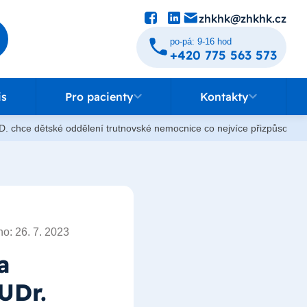
zhkhk@zhkhk.cz
po-pá: 9-16 hod
+420 775 563 573
Pro pacienty
Kontakty
is
Pro pacienty
Kontakty
.D. chce dětské oddělení trutnovské nemocnice co nejvíce přizpůsobit
o: 26. 7. 2023
a
UDr.