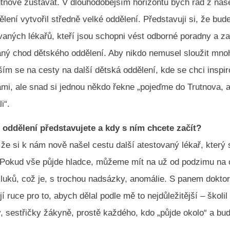
utnově zůstávat. V dlouhodobějším horizontu bych rád z na
lení vytvořil středně velké oddělení. Představuji si, že bud
vaných lékařů, kteří jsou schopni vést odborné poradny a zaj
ný chod dětského oddělení. Aby nikdo nemusel sloužit mn
ím se na cesty na další dětská oddělení, kde se chci inspir
ámi, ale snad si jednou někdo řekne „pojeďme do Trutnova,
i“.
j oddělení představujete a kdy s ním chcete začít?
že si k nám nově našel cestu další atestovaný lékař, který 
 Pokud vše půjde hladce, můžeme mít na už od podzimu na 
kluků, což je, s trochou nadsázky, anomálie. S panem dokto
jí ruce pro to, abych dělal podle mě to nejdůležitější – školi
y, sestřičky žákyně, prostě každého, kdo „půjde okolo“ a bud