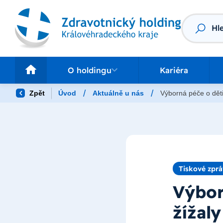
Vyhledáv
O holdingu
Pr
O holdingu
Kariéra
/
/
Zpět
Úvod
Aktuálně u nás
Výborná péče o děti
Tiskové zpr
Výbor
žížal