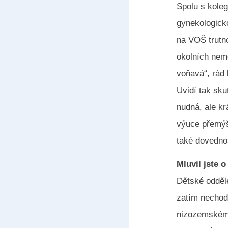
Spolu s kol
gynekologick
na VOŠ trutn
okolních nemo
voňavá“, rád 
Uvidí tak sku
nudná, ale kr
výuce přemýšl
také dovednos
Mluvil jste 
Dětské odděle
zatím nechod
nizozemském 