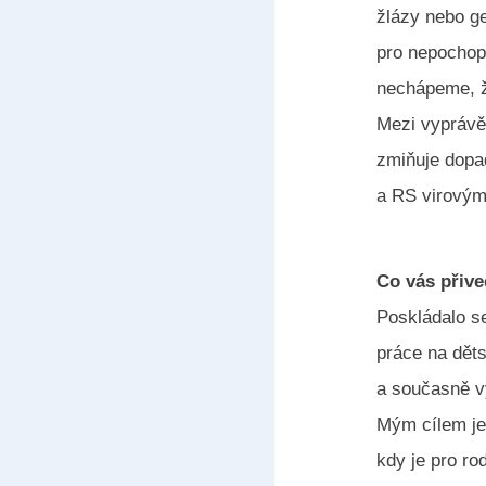
žlázy nebo ge
pro nepochope
nechápeme, že
Mezi vyprávěn
zmiňuje dopa
a RS virovými
Co vás přive
Poskládalo se
práce na děts
a současně vy
Mým cílem je
kdy je pro ro