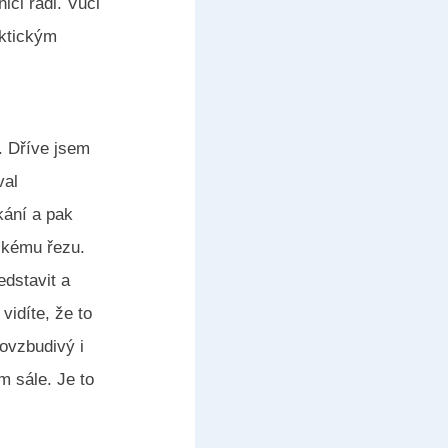
ici rádi. Vůči
aktickým
. Dříve jsem
val
kání a pak
skému řezu.
edstavit a
vidíte, že to
povzbudivý i
m sále. Je to