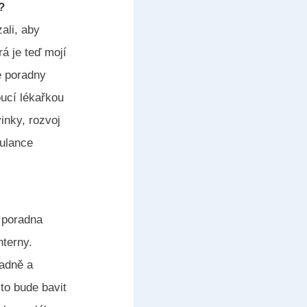
?
ali, aby
á je teď mojí
é poradny
oucí lékařkou
inky, rozvoj
bulance
á poradna
terny.
radně a
to bude bavit