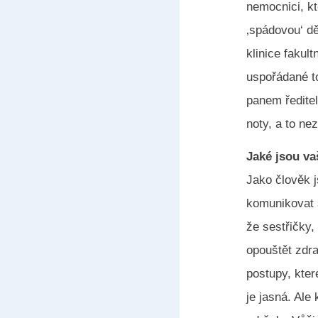
nemocnici, kt
‚spádovou‘ dě
klinice fakul
uspořádané t
panem ředite
noty, a to ne
Jaké jsou va
Jako člověk j
komunikovat s
že sestřičky,
opouštět zdra
postupy, kter
je jasná. Ale