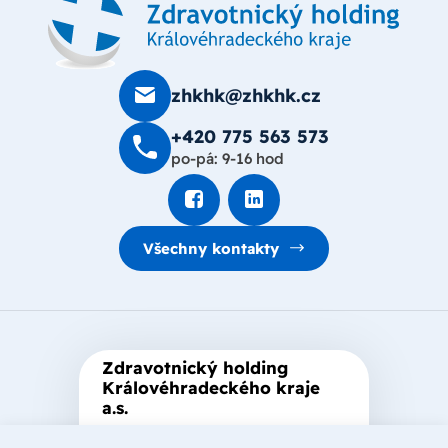
zhkhk@zhkhk.cz
+420 775 563 573
po-pá: 9-16 hod
Všechny kontakty
Zdravotnický holding
Královéhradeckého kraje
a.s.
Je zastřešující akciová společnost