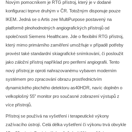
Novým pomocníkem je RTG přístroj, který je v dodané
konfiguraci teprve druhým v ČR. Totožným disponuje pouze
IKEM. Jedná se o Artis zee MultiPurpose postavený na
platformě plnohodnotných angiografických přístrojů od
společnosti Siemens Healthcare. Jde o flexibilní RTG přístroj,
který mimo primárního zaměření umožňuje v případě potřeby
provést také standardní skiagrafické snímkování, či posloužit
jako záložní přístroj například pro periferní angiografii. Tento
nový přístroj je oproti nahrazovanému vybaven moderním
systémem pro zpracování obrazu prostřednictvím
dynamického plochého detektoru as40HDR, navíc doplněn o
velkoplošný 55” monitor pro současné zobrazení výstupů z
více přístrojů.
Přístroj se používá na vyšetření i terapeutické výkony
zažívacího ústrojí. Celá délka vyšetření či výkonu trvá obvykle