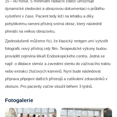
15 – 60 minut. S minimální radiační zátěží umožňuje
dynamické sledování a obrazovou dokumentaci o průběhu
vyšetření v čase. Pacient tedy leží na lehátku a díky
pohyblivému rameni přístroj snímá obraz, který následně
přenáší na velkou obrazovku.
Zjednodušeně můžeme říci, že klasický rentgen umí vytvořit
fotografii, nový přístroj celý film. Terapeutické výkony budou
provádět zejména lékaři Endoskopického centra. Jedná se
např. o dilatace stenóz a zavedení stentu do zažívacího traktu
nebo extrakci žlučových kamenů. Nyní bude následovat
příprava připojení dalších přístrojů a zaškolení zdravotníků v
obsluze. Pro pacienty začne sloužit během 3 týdnů.
Fotogalerie