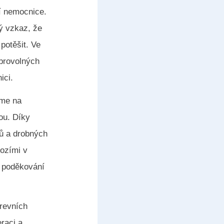
ší nemocnice.
ný vzkaz, že
potěšit. Ve
obrovolných
ici.
eme na
nou. Díky
ů a drobných
hozími v
í poděkování
krevních
raci a