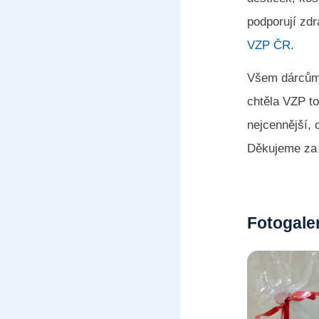
podporují zd
VZP ČR.
Všem dárcům 
chtěla VZP t
nejcennější, 
Děkujeme za 
Fotogale