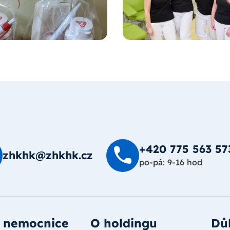
+420 775 563 57
zhkhk@zhkhk.cz
po-pá: 9-16 hod
 nemocnice
O holdingu
Důl