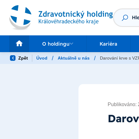
Vyhledáv
O holdingu
Pr
O holdingu
Kariéra
/
/
Zpět
Úvod
Aktuálně u nás
Darování krve s VZ
Publikováno: 
Darov