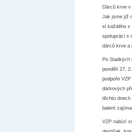
Dárců krve v 
Jak jsme již 
si každého z
spolupráci s 
dárců krve a 
Po Sladkých 
pondělí 27. 2
podpoře VZP 
dárkových př
těchto dnech
balení zajím
VZP nabízí s
destiček, kos