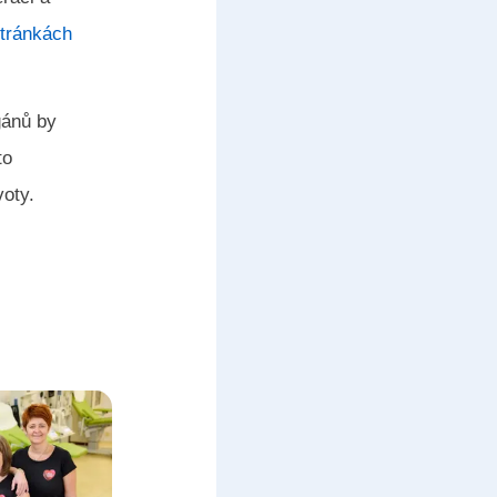
tránkách
gánů by
to
voty.