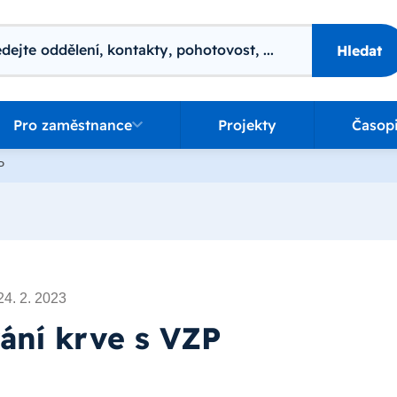
ání
Hledat
o zaměstnance
Pro zaměstnance
Projekty
Časop
P
24. 2. 2023
ání krve s VZP