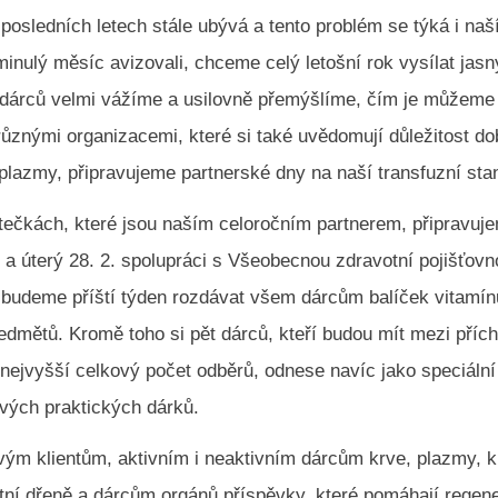
posledních letech stále ubývá a tento problém se týká i na
minulý měsíc avizovali, chceme celý letošní rok vysílat jas
 dárců velmi vážíme a usilovně přemýšlíme, čím je můžeme 
různými organizacemi, které si také uvědomují důležitost d
plazmy, připravujeme partnerské dny na naší transfuzní stan
tečkách, které jsou naším celoročním partnerem, připravuj
. a úterý 28. 2. spolupráci s Všeobecnou zdravotní pojišťov
budeme příští týden rozdávat všem dárcům balíček vitamín
edmětů. Kromě toho si pět dárců, kteří budou mít mezi příc
 nejvyšší celkový počet odběrů, odnese navíc jako speciáln
avých praktických dárků.
vým klientům, aktivním i neaktivním dárcům krve, plazmy, 
tní dřeně a dárcům orgánů příspěvky, které pomáhají regene