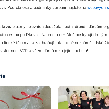
raví. Podrobnosti a podmínky čerpání najdete na
webových s
krve, plazmy, krevních destiček, kostní dřeně i dárcům or
outo cestou poděkovat. Naprosto nezištně poskytují druhým 
co lidské tělo má, a zachraňují tak pro ně neznámé lidské ži
vstřícnost VZP a všem dárcům za jejich ochotu!
rie