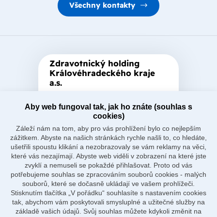
Všechny kontakty
Zdravotnický holding
Královéhradeckého kraje
a.s.
Je zastřešující akciová společnost
založená Královéhradeckým
Aby web fungoval tak, jak ho znáte (souhlas s
cookies)
krajem, který je jediným
Záleží nám na tom, aby pro vás prohlížení bylo co nejlepším
akcionářem společnosti.
zážitkem. Abyste na našich stránkách rychle našli to, co hledáte,
ušetřili spoustu klikání a nezobrazovaly se vám reklamy na věci,
které vás nezajímají. Abyste web viděli v zobrazení na které jste
zvyklí a nemuseli se pokaždé přihlašovat. Proto od vás
potřebujeme souhlas se zpracováním souborů cookies - malých
souborů, které se dočasně ukládají ve vašem prohlížeči.
Naše nemocnice
Stisknutím tlačítka „V pořádku“ souhlasíte s nastavením cookies
O holdingu
tak, abychom vám poskytovali smysluplné a užitečné služby na
Důležité odkazy
základě vašich údajů. Svůj souhlas můžete kdykoli změnit na