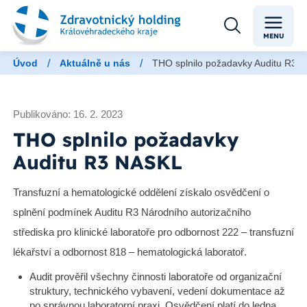
MENU
/
/
Úvod
Aktuálně u nás
THO splnilo požadavky Auditu R3 
Publikováno: 16. 2. 2023
THO splnilo požadavky
Auditu R3 NASKL
Transfuzní a hematologické oddělení získalo osvědčení o
splnění podmínek Auditu R3 Národního autorizačního
střediska pro klinické laboratoře pro odbornost 222 – transfuzní
lékařství a odbornost 818 – hematologická laboratoř.
Audit prověřil všechny činnosti laboratoře od organizační
struktury, technického vybavení, vedení dokumentace až
po správnou laboratorní praxi. Osvědčení platí do ledna