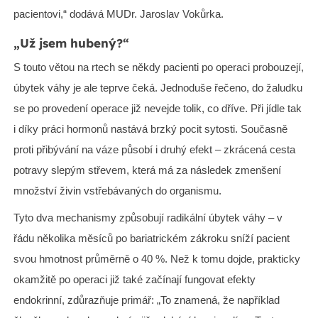
pacientovi,“ dodává MUDr. Jaroslav Vokůrka.
„Už jsem hubený?“
S touto větou na rtech se někdy pacienti po operaci probouzejí,
úbytek váhy je ale teprve čeká. Jednoduše řečeno, do žaludku
se po provedení operace již nevejde tolik, co dříve. Při jídle tak
i díky práci hormonů nastává brzký pocit sytosti. Současně
proti přibývání na váze působí i druhý efekt – zkrácená cesta
potravy slepým střevem, která má za následek zmenšení
množství živin vstřebávaných do organismu.
Tyto dva mechanismy způsobují radikální úbytek váhy – v
řádu několika měsíců po bariatrickém zákroku sníží pacient
svou hmotnost průměrně o 40 %. Než k tomu dojde, prakticky
okamžitě po operaci již také začínají fungovat efekty
endokrinní, zdůrazňuje primář: „To znamená, že například