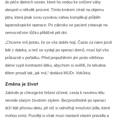
do péče dietních sester, které ho vedou ke snížení váhy
alespoň o několik procent. Tímto krokem ztratí na objemu
játra, která jinak svou vysokou vahou komplikují průběh
laparoskopické operace. Po zákroku se pacient zotavuje na
nemocničním lůžku přibližně pět dní.
„Chceme mít jistotu, že se vše dobře hojí. Často za námi jezdí
lidé z daleka, a než se vydají po operaci domů, musí být vše
průkazně v pořádku. Před propuštěním jim proto většinou
dáme vypít kontrastní látku, abychom si ověřili, že tekutina
tělem proudí tak, jak má,“ dodává MUDr. Vokůrka.
Změna je život
Jakkoliv je chirurgické řešení účinné, cesta k novému tělu
nevede starým životním stylem. Bezprostředně po operaci
drží lidé přísnou dietu, při níž si odměřují množství jídla, které
mohou sníst. Později si však musí nastavit vlastní pravidla a