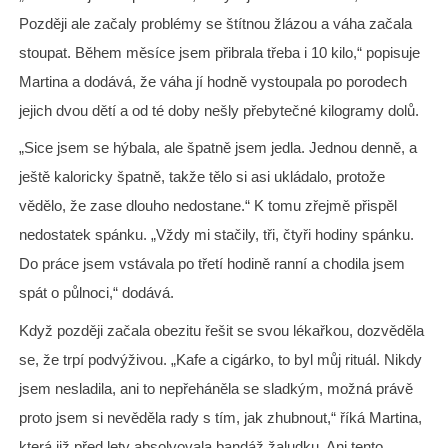
Později ale začaly problémy se štítnou žlázou a váha začala
stoupat. Během měsíce jsem přibrala třeba i 10 kilo,“ popisuje
Martina a dodává, že váha jí hodně vystoupala po porodech
jejich dvou dětí a od té doby nešly přebytečné kilogramy dolů.
„Sice jsem se hýbala, ale špatně jsem jedla. Jednou denně, a
ještě kaloricky špatně, takže tělo si asi ukládalo, protože
vědělo, že zase dlouho nedostane.“ K tomu zřejmě přispěl
nedostatek spánku. „Vždy mi stačily, tři, čtyři hodiny spánku.
Do práce jsem vstávala po třetí hodině ranní a chodila jsem
spát o půlnoci,“ dodává.
Když později začala obezitu řešit se svou lékařkou, dozvěděla
se, že trpí podvýživou. „Kafe a cigárko, to byl můj rituál. Nikdy
jsem nesladila, ani to nepřeháněla se sladkým, možná právě
proto jsem si nevěděla rady s tím, jak zhubnout,“ říká Martina,
která již před lety absolvovala bandáž žaludku. Ani tento