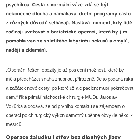
psychikou. Cesta k normální váze zdá se být
nekonečně dlouhá a namáhavá, dietní programy často
z různých důvodů selhávají. Nastává moment, kdy lidé
začínají uvažovat o bariatrické operaci, která by jim
pomohla ven ze spletitého labyrintu pokusů a omylů,
nadějí a zklamání.
„Operační řešení obezity je až poslední možnost, které by
měla předcházet snaha zhubnout přirozeně. Je to podaná ruka
a začátek nové cesty, po které už ale pacient musí pokračovat
sám,“ říká primář náchodské chirurgie MUDr. Jaroslav
Vokůrka a dodává, že od prvního kontaktu se zájemcem o
operaci po chirurgický výkon samotný uběhne obvykle několik
měsíců.
Operace žaludku i střev bez dlouhých jizev