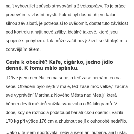
najít vyhovující způsob stravování a životosprávy. To je práce
především s vlastní myslí. Pokud byl dosud příjem kalorií
silnou závislostí, je potřeba si to uvědomit, dostat tuto závislost
pod kontrolu a najít nové záliby, ideálně takové, které jsou
spojené s pohybem. Tak může začít nový život se štíhlejším a
zdravějším tělem.
Cesta k obezitě? Kafe, cigárko, jedno jídlo
denně. K tomu málo spánku.
„Dříve jsem neměla, co na sebe, a teď zase nemám, co na
sebe. Oblečení bylo nejdřív malé, teď zase moc velké,“ začíná
své vyprávění Martina z Nového Města nad Metují, která
během devíti měsíců snížila svou váhu o 64 kilogramů. V
době, kdy se rozhodla podstoupit bariatrickou operaci, vážila
170 kg při výšce 176 cm a zhubnout se jí dlouhodobě nedařilo.
„Jako dítě jsem sportovala, nebyla jsem ani hubená, ani tlustá.