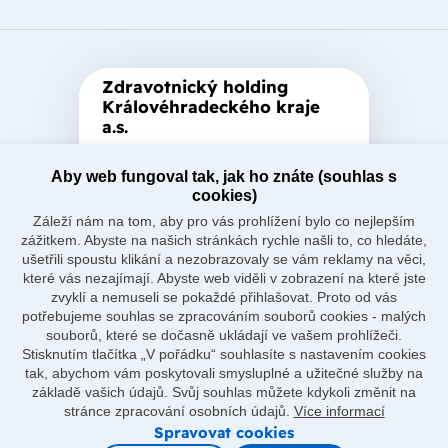
Zdravotnický holding
Královéhradeckého kraje
a.s.
Je zastřešující akciová společnost
založená Královéhradeckým
Aby web fungoval tak, jak ho znáte (souhlas s
cookies)
krajem, který je jediným
Záleží nám na tom, aby pro vás prohlížení bylo co nejlepším
akcionářem společnosti.
zážitkem. Abyste na našich stránkách rychle našli to, co hledáte,
ušetřili spoustu klikání a nezobrazovaly se vám reklamy na věci,
které vás nezajímají. Abyste web viděli v zobrazení na které jste
zvyklí a nemuseli se pokaždé přihlašovat. Proto od vás
potřebujeme souhlas se zpracováním souborů cookies - malých
souborů, které se dočasně ukládají ve vašem prohlížeči.
Naše nemocnice
Stisknutím tlačítka „V pořádku“ souhlasíte s nastavením cookies
O holdingu
tak, abychom vám poskytovali smysluplné a užitečné služby na
Důležité odkazy
základě vašich údajů. Svůj souhlas můžete kdykoli změnit na
Ostatní
stránce zpracování osobních údajů.
Více informací
Spravovat cookies