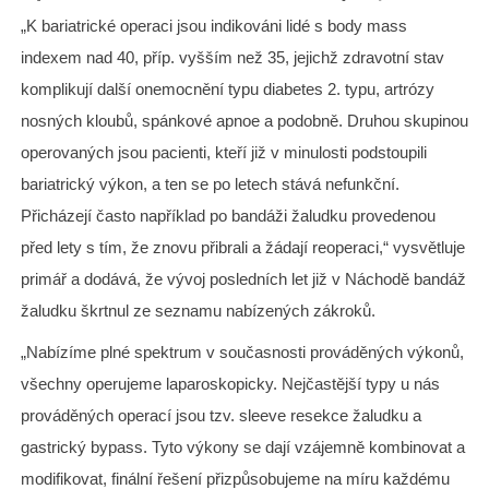
„K bariatrické operaci jsou indikováni lidé s body mass
indexem nad 40, příp. vyšším než 35, jejichž zdravotní stav
komplikují další onemocnění typu diabetes 2. typu, artrózy
nosných kloubů, spánkové apnoe a podobně. Druhou skupinou
operovaných jsou pacienti, kteří již v minulosti podstoupili
bariatrický výkon, a ten se po letech stává nefunkční.
Přicházejí často například po bandáži žaludku provedenou
před lety s tím, že znovu přibrali a žádají reoperaci,“ vysvětluje
primář a dodává, že vývoj posledních let již v Náchodě bandáž
žaludku škrtnul ze seznamu nabízených zákroků.
„Nabízíme plné spektrum v současnosti prováděných výkonů,
všechny operujeme laparoskopicky. Nejčastější typy u nás
prováděných operací jsou tzv. sleeve resekce žaludku a
gastrický bypass. Tyto výkony se dají vzájemně kombinovat a
modifikovat, finální řešení přizpůsobujeme na míru každému