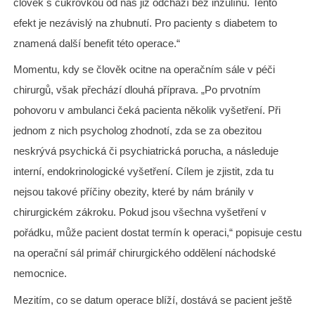
člověk s cukrovkou od nás již odchází bez inzulínu. Tento
efekt je nezávislý na zhubnutí. Pro pacienty s diabetem to
znamená další benefit této operace.“
Momentu, kdy se člověk ocitne na operačním sále v péči
chirurgů, však přechází dlouhá příprava. „Po prvotním
pohovoru v ambulanci čeká pacienta několik vyšetření. Při
jednom z nich psycholog zhodnotí, zda se za obezitou
neskrývá psychická či psychiatrická porucha, a následuje
interní, endokrinologické vyšetření. Cílem je zjistit, zda tu
nejsou takové příčiny obezity, které by nám bránily v
chirurgickém zákroku. Pokud jsou všechna vyšetření v
pořádku, může pacient dostat termín k operaci,“ popisuje cestu
na operační sál primář chirurgického oddělení náchodské
nemocnice.
Mezitím, co se datum operace blíží, dostává se pacient ještě