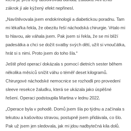
zákrok jí ale kýžený efekt nepřinesl.
„Navštěvovala jsem endokrinologii a diabetickou poradnu. Tam
mi lékařka řekla, že obezitu řeší náchodská chirurgie. Vrtalo mi
to hlavou, ale váhala jsem. Pak jsem si řekla, že se mi blíží
padesátka a chci se dožít svatby svých dětí, užít si vnoučátka,
hrát si s nimi. Proto jsem do toho šla.“
Ještě před operací dokázala s pomocí dietních sester během
několika měsíců snížit váhu o téměř deset kilogramů.
Chirurgové náchodské nemocnice se rozhodli pro provedení
sleeve resekce žaludku, která se ukázala jako úspěšné
řešení. Operaci podstoupila Martina v lednu 2022.
„Operace byla v pohodě. Domů jsem šla po týdnu a začínala s
tekutou a kašovitou stravou, postupně jsem přidávala, co šlo.
Pak už jsem jen sledovala, jak mi jdou nadbytečná kila dolů.