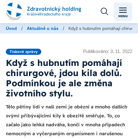
MENU
/
/
Úvod
Aktuálně u nás
Když s hubnutím pomáhají chirurgové
Publikováno: 3. 11. 2022
Tiskové zprávy
Když s hubnutím pomáhají
chirurgové, jdou kila dolů.
Podmínkou je ale změna
životního stylu.
Tělo pětiny lidí v naší zemi je obézní a mnoho dalších
svými přibývajícími kily k obezitě směřuje. To, co
začalo jako lehká nadváha, končí v mnoha případech
nemocným a vyčerpaným organismem i narušenou