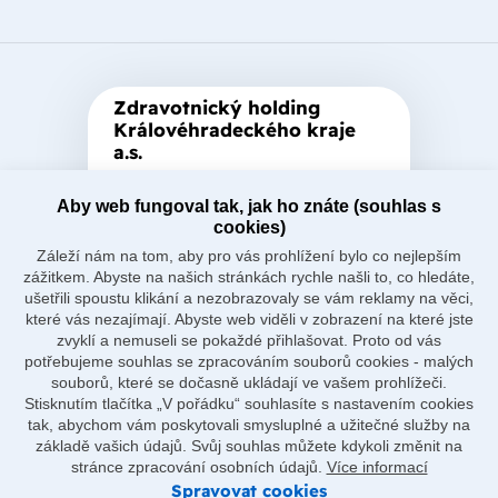
Zdravotnický holding
Královéhradeckého kraje
a.s.
Je zastřešující akciová společnost
Aby web fungoval tak, jak ho znáte (souhlas s
založená Královéhradeckým
cookies)
krajem, který je jediným
Záleží nám na tom, aby pro vás prohlížení bylo co nejlepším
akcionářem společnosti.
zážitkem. Abyste na našich stránkách rychle našli to, co hledáte,
ušetřili spoustu klikání a nezobrazovaly se vám reklamy na věci,
které vás nezajímají. Abyste web viděli v zobrazení na které jste
zvyklí a nemuseli se pokaždé přihlašovat. Proto od vás
potřebujeme souhlas se zpracováním souborů cookies - malých
souborů, které se dočasně ukládají ve vašem prohlížeči.
Naše nemocnice
Stisknutím tlačítka „V pořádku“ souhlasíte s nastavením cookies
O holdingu
tak, abychom vám poskytovali smysluplné a užitečné služby na
Důležité odkazy
základě vašich údajů. Svůj souhlas můžete kdykoli změnit na
Ostatní
stránce zpracování osobních údajů.
Více informací
Spravovat cookies