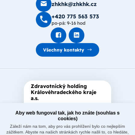
zhkhk@zhkhk.cz
+420 775 563 573
po-pá: 9-16 hod
Všechny kontakty
Zdravotnický holding
Královéhradeckého kraje
a.s.
Je zastřešující akciová společnost
Aby web fungoval tak, jak ho znáte (souhlas s
založená Královéhradeckým
cookies)
krajem, který je jediným
Záleží nám na tom, aby pro vás prohlížení bylo co nejlepším
akcionářem společnosti.
zážitkem. Abyste na našich stránkách rychle našli to, co hledáte,