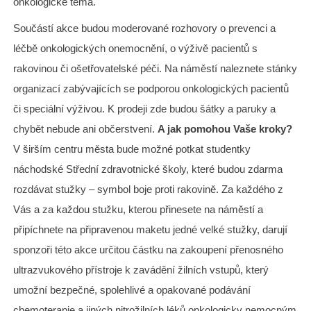
onkologické téma.
Součástí akce budou moderované rozhovory o prevenci a
léčbě onkologických onemocnění, o výživě pacientů s
rakovinou či ošetřovatelské péči. Na náměstí naleznete stánky
organizací zabývajících se podporou onkologických pacientů
či speciální výživou. K prodeji zde budou šátky a paruky a
chybět nebude ani občerstvení.
A jak pomohou Vaše kroky?
V širším centru města bude možné potkat studentky
náchodské Střední zdravotnické školy, které budou zdarma
rozdávat stužky – symbol boje proti rakovině. Za každého z
Vás a za každou stužku, kterou přinesete na náměstí a
připíchnete na připravenou maketu jedné velké stužky, darují
sponzoři této akce určitou částku na zakoupení přenosného
ultrazvukového přístroje k zavádění žilních vstupů, který
umožní bezpečné, spolehlivé a opakované podávání
chemoterapie a jiných nitrožilních léků onkologicky nemocným