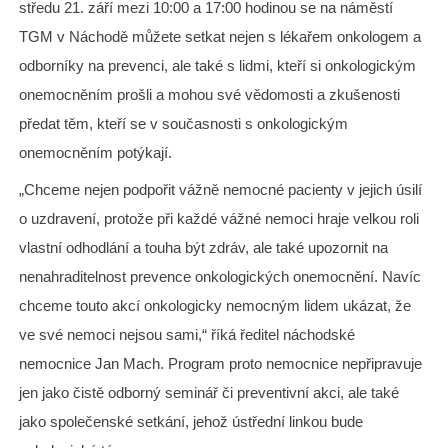
středu 21. září mezi 10:00 a 17:00 hodinou se na náměstí
TGM v Náchodě můžete setkat nejen s lékařem onkologem a
odborníky na prevenci, ale také s lidmi, kteří si onkologickým
onemocněním prošli a mohou své vědomosti a zkušenosti
předat těm, kteří se v současnosti s onkologickým
onemocněním potýkají.
„Chceme nejen podpořit vážně nemocné pacienty v jejich úsilí
o uzdravení, protože při každé vážné nemoci hraje velkou roli
vlastní odhodlání a touha být zdráv, ale také upozornit na
nenahraditelnost prevence onkologických onemocnění. Navíc
chceme touto akcí onkologicky nemocným lidem ukázat, že
ve své nemoci nejsou sami,“ říká ředitel náchodské
nemocnice Jan Mach. Program proto nemocnice nepřipravuje
jen jako čistě odborný seminář či preventivní akci, ale také
jako společenské setkání, jehož ústřední linkou bude