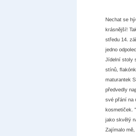
Nechat se hýč
krásnější! T
středu 14. zá
jedno odpole
Jídelní stoly
stínů, flakó
maturantek S
předvedly na
své přání na
kosmetiček. "
jako skvělý n
Zajímalo mě, 