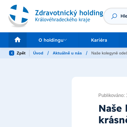
Vyhledáv
O holdingu
Pr
O holdingu
Kariéra
/
/
Zpět
Úvod
Aktuálně u nás
Naše kolegyně odešl
Publikováno: 
Naše 
krásně