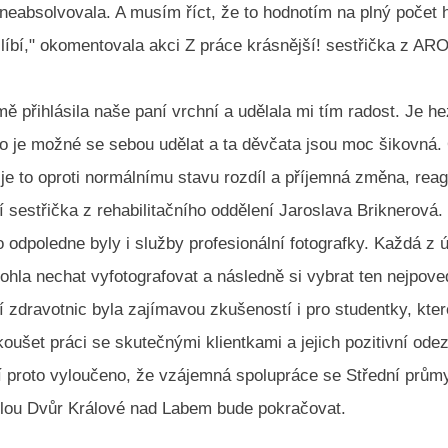
neabsolvovala. A musím říct, že to hodnotím na plný počet 
líbí," okomentovala akci Z práce krásnější! sestřička z AR
mě přihlásila naše paní vrchní a udělala mi tím radost. Je h
co je možné se sebou udělat a ta děvčata jsou moc šikovná.
 je to oproti normálnímu stavu rozdíl a příjemná změna, rea
 sestřička z rehabilitačního oddělení Jaroslava Briknerová.
 odpoledne byly i služby profesionální fotografky. Každá z 
ohla nechat vyfotografovat a následně si vybrat ten nejpove
ní zdravotnic byla zajímavou zkušeností i pro studentky, kter
ušet práci se skutečnými klientkami a jejich pozitivní odez
ní proto vyloučeno, že vzájemná spolupráce se Střední prům
lou Dvůr Králové nad Labem bude pokračovat.