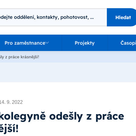
ání
Hledat
o zaměstnance
Pro zaměstnance
Projekty
Časop
y z práce krásnější!
14. 9. 2022
kolegyně odešly z práce
jší!