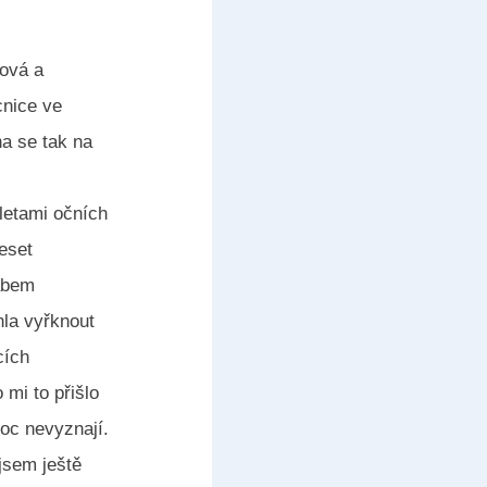
nová a
cnice ve
na se tak na
aletami očních
eset
Labem
hla vyřknout
cích
 mi to přišlo
moc nevyznají.
jsem ještě