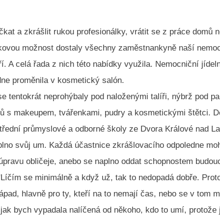
kat a zkrášlit rukou profesionálky, vrátit se z práce domů 
akovou možnost dostaly všechny zaměstnankyně naší nemo
ří. A celá řada z nich této nabídky využila. Nemocniční jídel
dne proměnila v kosmetický salón.
 se tentokrát neprohýbaly pod naloženými talíři, nýbrž pod p
nků s makeupem, tvářenkami, pudry a kosmetickými štětci. D
třední průmyslové a odborné školy ze Dvora Králové nad 
plno svůj um. Každá účastnice zkrášlovacího odpoledne mo
 úpravu obličeje, anebo se naplno oddat schopnostem budou
Líčím se minimálně a když už, tak to nedopadá dobře. Proto
ápad, hlavně pro ty, kteří na to nemají čas, nebo se v tom 
jak bych vypadala nalíčená od někoho, kdo to umí, protože 