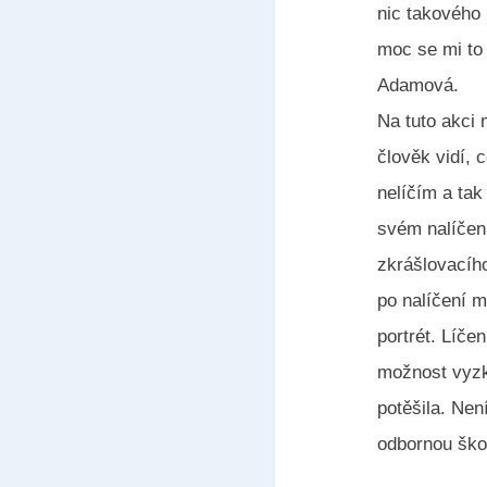
nic takového 
moc se mi to 
Adamová.
Na tuto akci 
člověk vidí, 
nelíčím a tak
svém nalíčení
zkrášlovacího
po nalíčení m
portrét. Líče
možnost vyzko
potěšila. Ne
odbornou ško