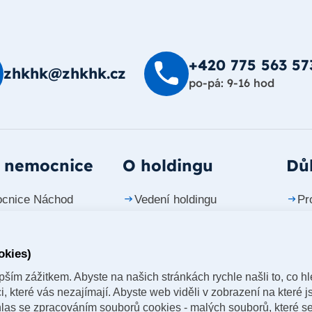
+420 775 563 57
zhkhk@zhkhk.cz
po-pá: 9-16 hod
 nemocnice
O holdingu
Důl
cnice Náchod
Vedení holdingu
Pr
cnice Trutnov
Investiční projekty
Ko
okies)
cnice Jičín
Tiskové zprávy
Ka
ším zážitkem. Abyste na našich stránkách rychle našli to, co hle
cnice Dvůr Králové
Časopis vizitka
 které vás nezajímají. Abyste web viděli v zobrazení na které js
Labem
las se zpracováním souborů cookies - malých souborů, které s
Naše lékárny