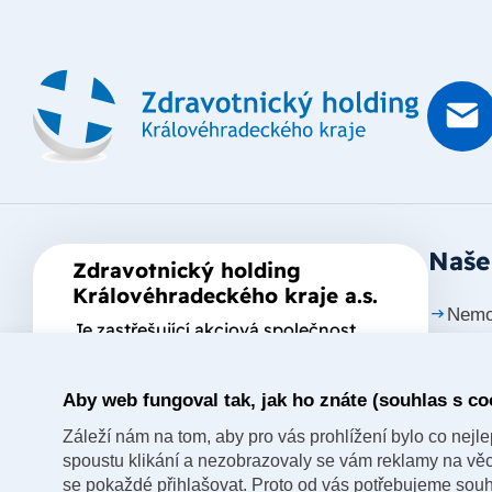
Naše
Zdravotnický holding
Královéhradeckého kraje a.s.
Nemo
Je zastřešující akciová společnost
založená Královéhradeckým krajem,
Nemo
který je jediným akcionářem
Aby web fungoval tak, jak ho znáte (souhlas s co
Nemo
společnosti.
Záleží nám na tom, aby pro vás prohlížení bylo co nejlep
Nemo
spoustu klikání a nezobrazovaly se vám reklamy na věci,
nad 
se pokaždé přihlašovat. Proto od vás potřebujeme souh