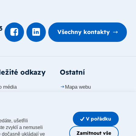
3
Všechny kontakty
ežité odkazy
Ostatní
o média
Mapa webu
ntakty
Prohlášení o přístupnosti
riéra
Whistleblowing
V pořádku
dáte, ušetřili
Upravit nastavení cookies
te zvyklí a nemuseli
Zamítnout vše
e dočasně ukládají ve