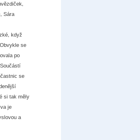
hvězdiček,
O, Sára
ezké, když
 Obvykle se
govala po
 Součástí
účastnic se
denější
é si tak měly
va je
yslovou a