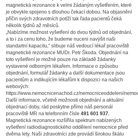
magnetická rezonance k velmi žádaným vyšetřením, které
je obvykle spojeno s dlouhou čekací dobou. Na objasnění
příčin svých zdravotních potíží tak řada pacientů čeká
několik týdnů až měsíců.
„Nabízíme možnost vyšetření do dvou týdnů od objednání,
a to i za cenu toho, že budeme nuceni navýšit naši
standartní kapacitu,“ slibuje náš vedoucí lékař pracoviště
magnetické rezonance MUDr. Petr Škoda. Objednání na
toto vyšetření je možné pouze na základě žádanky
vystavené odborným lékařem. Informace o způsobu
objednání, formulář žádanky a další dokumentace jsou
pacientům a indikujícím lékařům k dispozici na našich
webových:
https://www.nemocnicenachod.cz/nemocniceoddeleni/nemoc
Další informace, včetně možnosti objednání a aktuální
objednací doby, rád poskytne přímo náš personál
pracoviště MR na telefonním čísle
491 601 937.
Magnetická rezonance rozšířila spektrum nabízených
vyšetření radiodiagnostického oddělení nemocnice před
dvěma lety. Naši zdravotníci zde provádí širokou škálu