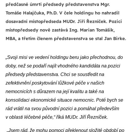
předčasné úmrtí předsedy představenstva Mgr.
Tomáše Halajčuka, Ph.D. V čele holdingu ho nahradil
dosavadní místopředseda MUDr. Jiří Řezníček. Pozici
místopředsedy nově zastává Ing. Marian Tomášik,
MBA, a třetím členem představenstva se stal Jan Birke.
„Svoji misi ve vedení holdingu beru jako přechodnou, do
doby, než se podaří najít vhodného kandidáta na pozici
předsedy představenstva. Chci se soustředit na
zefektivnění poskytování lůžkové péče v našich
nemocnicích s důrazem na její kvalitu a také na
konsolidaci ekonomické situace nemocnic. Poté bych se
rád vrátil na svou původní pozici a pomáhal především
v oblasti léčebné péče,“ říká MUDr. Jiří Řezníček.
„Jsem rád, že mohu pomoci překlenout složité období po