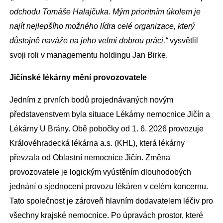
odchodu Tomáše Halajčuka. Mým prioritním úkolem je
najít nejlepšího možného lídra celé organizace, který
důstojně naváže na jeho velmi dobrou práci,“
vysvětlil
svoji roli v managementu holdingu Jan Birke.
Jičínské lékárny mění provozovatele
Jedním z prvních bodů projednávaných novým
představenstvem byla situace Lékárny nemocnice Jičín a
Lékárny U Brány. Obě pobočky od 1. 6. 2026 provozuje
Královéhradecká lékárna a.s. (KHL), která lékárny
převzala od Oblastní nemocnice Jičín. Změna
provozovatele je logickým vyústěním dlouhodobých
jednání o sjednocení provozu lékáren v celém koncernu.
Tato společnost je zároveň hlavním dodavatelem léčiv pro
všechny krajské nemocnice. Po úpravách prostor, které