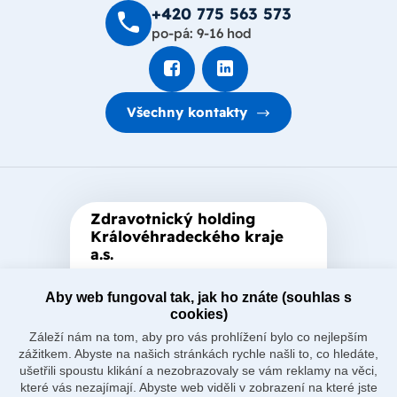
+420 775 563 573
po-pá: 9-16 hod
Všechny kontakty
Zdravotnický holding
Královéhradeckého kraje
a.s.
Je zastřešující akciová společnost
Aby web fungoval tak, jak ho znáte (souhlas s
založená Královéhradeckým
cookies)
krajem, který je jediným
Záleží nám na tom, aby pro vás prohlížení bylo co nejlepším
akcionářem společnosti.
zážitkem. Abyste na našich stránkách rychle našli to, co hledáte,
ušetřili spoustu klikání a nezobrazovaly se vám reklamy na věci,
které vás nezajímají. Abyste web viděli v zobrazení na které jste