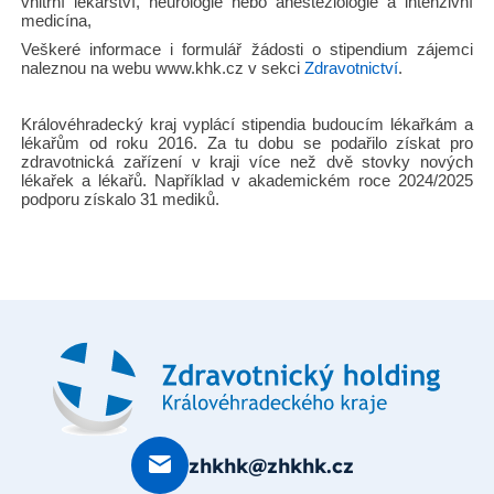
vnitřní lékařství, neurologie nebo anesteziologie a intenzivní
medicína,
Veškeré informace i formulář žádosti o stipendium zájemci
naleznou na webu www.khk.cz v sekci
Zdravotnictví
.
Královéhradecký kraj vyplácí stipendia budoucím lékařkám a
lékařům od roku 2016. Za tu dobu se podařilo získat pro
zdravotnická zařízení v kraji více než dvě stovky nových
lékařek a lékařů. Například v akademickém roce 2024/2025
podporu získalo 31 mediků.
zhkhk@zhkhk.cz