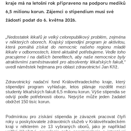
kraje má na letošní rok připraveno na podporu mediků
6,5 milionu korun. Zájemci o stipendium musí své
žádosti podat do 6. května 2026.
„Nedostatek lékařů je velký celorepublikový problém, zejména
v některých oborech. Krajský stipendijní program je aktivitou,
která pomáhá získat do nemocnic našeho regionu mladé
lékaře v odbornostech, které aktuálně potřebujeme. Vedle toho
pracujeme i na dalších benefitech, aby naše nemocnice byly
atraktivními zaměstnavateli pro absolventy lékařských fakult,“
uvedl náměstek hejtmana pro oblast zdravotnictví Jan Kříž.
Zdravotnický nadační fond Královéhradeckého kraje, který
stipendijní program vyhlašuje, letos plánuje rozdělit mezi
studenty lékařských fakult 6,5 milionu korun. Výše stipendia se
odvíjí podle potřebnosti oboru. Nejvýše může jeden žadatel
obdržet 150 tisíc korun.
Podmínkou pro získání stipendia je závazek pracovat čtyři
roky u poskytovatele zdravotních služeb v Královéhradeckém
kraji v některém ze 13 vybraných oborů, jako je například